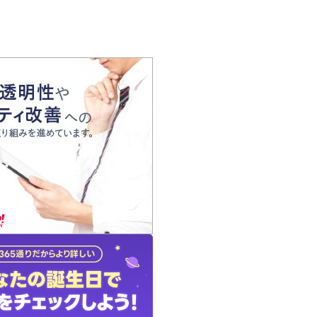
の声
れ
の占い師
質問