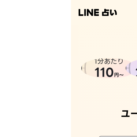
なんかち
1分あたり
110
円〜
ユ