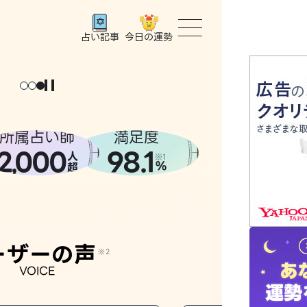
今日の運勢
占い記事
トップ
ょっと
。
元
気
に
な
った
、
話
し
たら
ユーザー
所属占い師
満足度
2
000
98.1
,
人
相談事例
※1
%
超
占いの流
おすすめ
ーザーの声
※2
VOICE
よくある