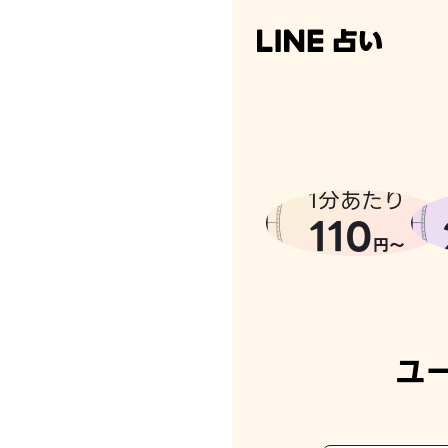
なんかち
1分あたり
110
円〜
ユ