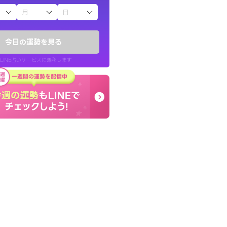
子（占）12星座占い
い結果を通してよ
本当に相談してよかった
提示してくれます。
夫婦で乗り越える時期で
今日の運勢を見る
張ります！
LINE占いサービスに遷移します
30代 男性
LINE占いを開く
リ内のサービスページへ遷移します