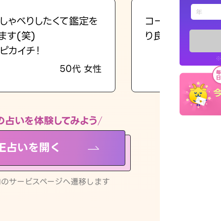
えもじの
しゃべりしたくて鑑定を
コーチのように占
ます(笑)
り良くなる指針を
占い記事
ピカイチ！
※
50代 女性
お知らせ
の占いを体験してみよう
NE占いを開く
※LINEアプ
リ内のサービスページへ遷移します