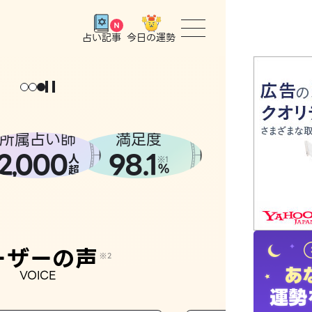
今日の運勢
占い記事
トップ
ょっと
。
元
気
に
な
った
、
話
し
たら
ユーザー
所属占い師
満足度
2
000
98.1
,
人
相談事例
※1
%
超
占いの流
おすすめ
ーザーの声
※2
VOICE
よくある