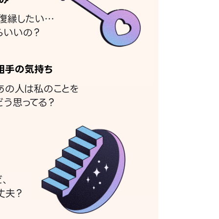
復縁したい…
らいいの？
相手の気持ち
あの人は私のことを
どう思ってる？
ど、
丈夫？