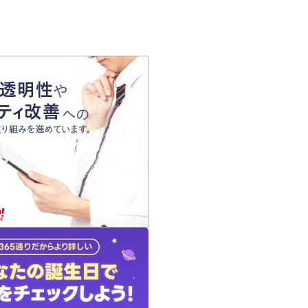
の声
れ
の占い師
質問