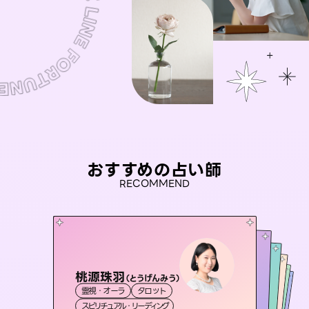
おすすめの占い師
RECOMMEND
桃源珠羽
アイリス -iris-
（
とうげんみう
）
彗望
おう 霊感オラクル
（
すいぼう
セラピスト理恵
）
霊視・オーラ
タロット
西洋占星術
タロット
未来視師＊花
霊視・オーラ
霊視・オーラ
透視
霊視・オーラ
スピリチュアル・リーディング
ルーン