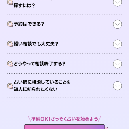
Q
探すには？
Q
予約はできる？
Q
軽い相談でも大丈夫？
Q
どうやって相談終了する？
占い師に相談していることを
Q
知人に知られたくない
準備OK！さっそく占いを始めよう