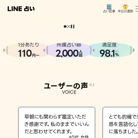
今日の運勢
占い記事
トップ
。
どうせなら
運
気
を
味
方
に
し
た
い
、
恋
も
仕
事
も
ユーザーの声
1分あたり
所属占い師
満足度
相談事例
110
2
000
98.1
,
人
※1
%
円〜
超
占いの流れ
おすすめの占い師
ユーザーの声
※2
よくある質問
VOICE
えもじの子（占）12星座占い
占い記事
早朝にも関わらず鑑定いただ
とても的確で
き感謝です。私のままでいいん
感を言語化し
お知らせ
だと思わせてくれます。
に落ちました
40代 女性