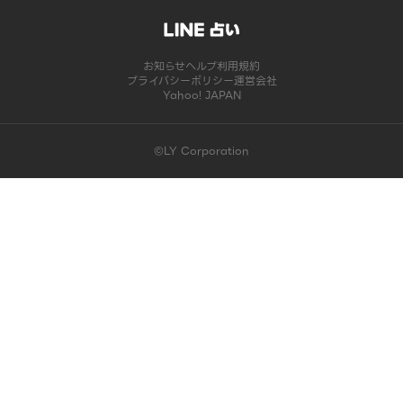
お知らせ
ヘルプ
利用規約
プライバシーポリシー
運営会社
Yahoo! JAPAN
©LY Corporation
このコンテンツは掲載が終了しました | LINE占い