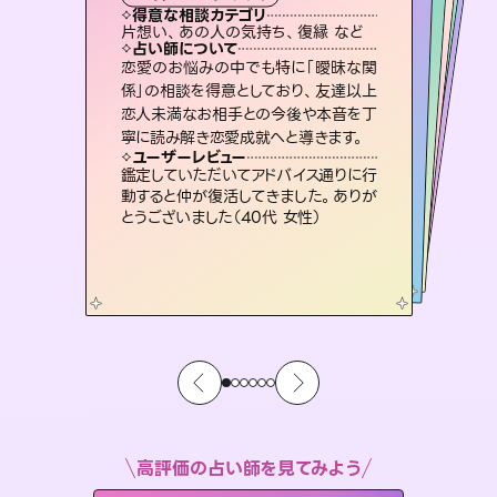
タロット
霊視・オーラ
スピリチュアル・リーディング
オラクルカード
スピリチュアル・リーディング
心理学
得意な相談カテゴリ
得意な相談カテゴリ
得意な相談カテゴリ
スピリチュアル・リーディング
得意な相談カテゴリ
得意な相談カテゴリ
片想い、あの人の気持ち、復縁 など
恋愛総合、片想い、二人の未来 など
片想い、あの人の気持ち、復縁 など
恋愛総合、あの人の気持ち など
得意な相談カテゴリ
片想い、二人の未来、年の差 など
出逢い、片想い、復縁 など
占い師について
占い師について
占い師について
占い師について
占い師について
占い師について
連絡再開、復縁、成就などの報告実績
多数。セラピストとして2万超の施術経
験があるからこそできる鑑定で、より良
3,700年以上の歴史を持つ東洋最古の
占術「易占」で詳細まで占い、幸せへ向
かう道筋を示します。厳しい結果にも具
復縁、恋愛、不倫の行方、同性愛や片
思い、仕事関係や借金問題まで知りた
いことや心の負担になっていることを
恋愛のお悩みの中でも特に「曖昧な関
未来には何パターンもの選択肢があり
ます。不安で視えにくくなっているあな
たの素敵な未来を見つけ、その未来を
係」の相談を得意としており、友達以上
恋人未満なお相手との今後や本音を丁
い未来をサポートします。
霊視×オラクルカードを使って「今」と「未来」そして「気になるあの人の気持ち」まで丁寧に読み解き、恋や人生のヒントを優しく引き出します。
体的な対策をお伝えします。
選択できるようアドバイスします。
紐解き、背中をそっと押して導きます。
ユーザーレビュー
ユーザーレビュー
寧に読み解き恋愛成就へと導きます。
ユーザーレビュー
ユーザーレビュー
とても心温まる鑑定でした。しかもこち
らは何も言っていないのに視えていらっ
ユーザーレビュー
不安な気持ちが嘘みたいに晴れまし
た…！よく視えていらっしゃるんだなと
職場の人の性質や人間関係、本心など
本当によく視えていてびっくり。対策が
複雑な背景もしっかり聞いて鑑定して
いただけました。気持ちが楽になりまし
ユーザーレビュー
安心感のあり、言い切ってくれる所や濁
さない鑑定のおかげで、毎回自分の気
しゃるんだなと驚きです（30代女性）
鑑定していただいてアドバイス通りに行
感じました（40代 女性）
打てて前向きになれます（40代）
た（50代 女性）
動すると仲が復活してきました。ありが
持ちを整えられます（30代 男性）
とうございました（40代 女性）
高評価の占い師を見てみよう