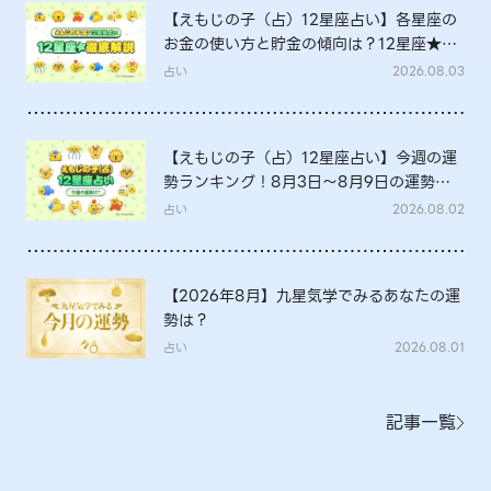
【えもじの子（占）12星座占い】各星座の
お金の使い方と貯金の傾向は？12星座★徹
底解説
占い
2026.08.03
【えもじの子（占）12星座占い】今週の運
勢ランキング！8月3日～8月9日の運勢
は？
占い
2026.08.02
【2026年8月】九星気学でみるあなたの運
勢は？
占い
2026.08.01
記事一覧