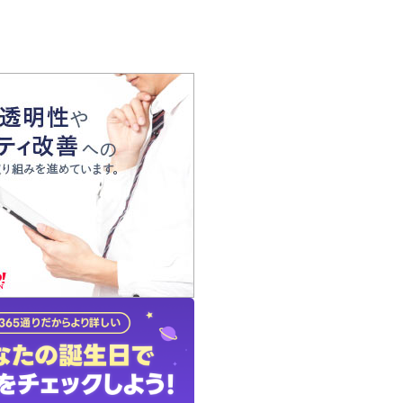
の声
れ
の占い師
質問