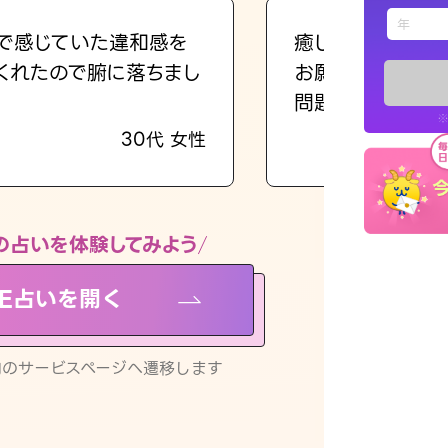
えもじの
で感じていた違和感を
癒し系でおしゃべ
くれたので腑に落ちまし
お願いしてます(笑
占い記事
問題解決もピカイ
※
30代 女性
お知らせ
の占いを体験してみよう
NE占いを開く
※LINEアプ
リ内のサービスページへ遷移します