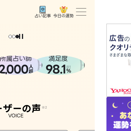
今日の運勢
占い記事
トップ
ょっと
。
元
気
に
な
った
、
話
し
たら
ユーザー
所属占い師
満足度
2
000
98.1
,
人
相談事例
※1
%
超
占いの流
おすすめ
ーザーの声
※2
VOICE
よくある