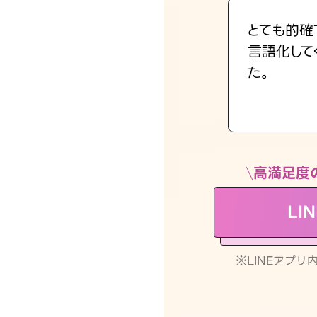
とても的確
言語化して
た。
高満足度
LI
※LINEアプ