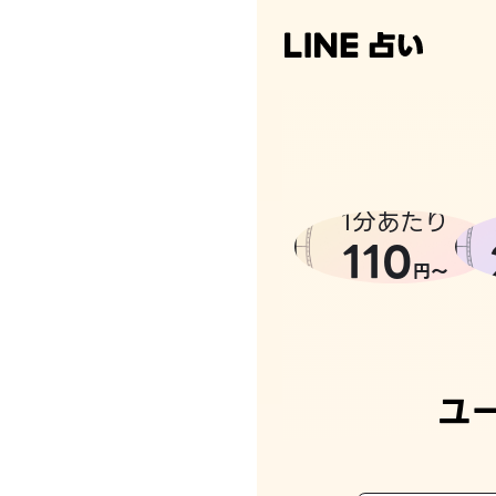
なんかち
1分あたり
110
円〜
ユ