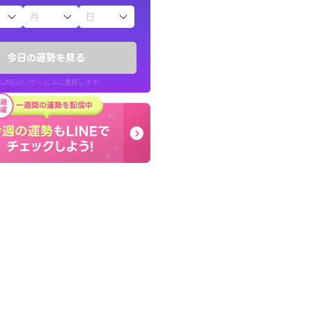
子（占）12星座占い
りしたくて鑑定を
本当に相談してよかった
)
夫婦で乗り越える時期で
今日の運勢を見る
チ！
張ります！
LINE占いサービスに遷移します
50代 女性
LINE占いを開く
リ内のサービスページへ遷移します