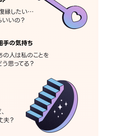
復縁したい…
らいいの？
相手の気持ち
あの人は私のことを
どう思ってる？
ど、
丈夫？