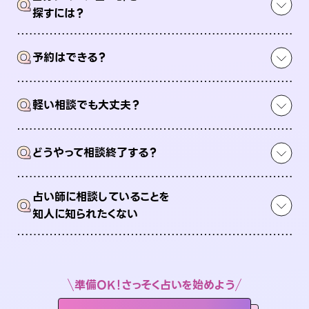
Q
探すには？
Q
予約はできる？
Q
軽い相談でも大丈夫？
Q
どうやって相談終了する？
占い師に相談していることを
Q
知人に知られたくない
準備OK！さっそく占いを始めよう