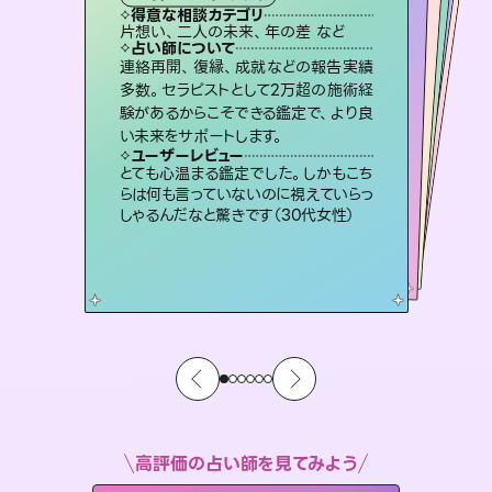
霊視・オーラ
スピリチュアル・リーディング
スピリチュアル・リーディング
ルーン
得意な相談カテゴリ
得意な相談カテゴリ
得意な相談カテゴリ
オラクルカード
得意な相談カテゴリ
得意な相談カテゴリ
片想い、二人の未来、年の差 など
出逢い、片想い、復縁 など
片想い、あの人の気持ち、復縁 など
片想い、あの人の気持ち、復縁 など
得意な相談カテゴリ
恋愛総合、片想い、二人の未来 など
恋愛総合、あの人の気持ち など
占い師について
占い師について
占い師について
占い師について
占い師について
占い師について
復縁、恋愛、不倫の行方、同性愛や片
思い、仕事関係や借金問題まで知りた
いことや心の負担になっていることを
恋愛のお悩みの中でも特に「曖昧な関
係」の相談を得意としており、友達以上
恋人未満なお相手との今後や本音を丁
未来には何パターンもの選択肢があり
ます。不安で視えにくくなっているあな
たの素敵な未来を見つけ、その未来を
連絡再開、復縁、成就などの報告実績
霊視×オラクルカードを使って「今」と
「未来」そして「気になるあの人の気持
ち」まで丁寧に読み解き、恋や人生のヒ
多数。セラピストとして2万超の施術経
験があるからこそできる鑑定で、より良
紐解き、背中をそっと押して導きます。
3,700年以上の歴史を持つ東洋最古の占術「易占」で詳細まで占い、幸せへ向かう道筋を示します。厳しい結果にも具体的な対策をお伝えします。
寧に読み解き恋愛成就へと導きます。
ントを優しく引き出します。
選択できるようアドバイスします。
ユーザーレビュー
ユーザーレビュー
い未来をサポートします。
ユーザーレビュー
ユーザーレビュー
安心感のあり、言い切ってくれる所や濁
さない鑑定のおかげで、毎回自分の気
ユーザーレビュー
複雑な背景もしっかり聞いて鑑定して
いただけました。気持ちが楽になりまし
不安な気持ちが嘘みたいに晴れまし
た…！よく視えていらっしゃるんだなと
鑑定していただいてアドバイス通りに行
動すると仲が復活してきました。ありが
ユーザーレビュー
職場の人の性質や人間関係、本心など
本当によく視えていてびっくり。対策が
持ちを整えられます（30代 男性）
とても心温まる鑑定でした。しかもこち
た（50代 女性）
感じました（40代 女性）
とうございました（40代 女性）
らは何も言っていないのに視えていらっ
打てて前向きになれます（40代）
しゃるんだなと驚きです（30代女性）
高評価の占い師を見てみよう