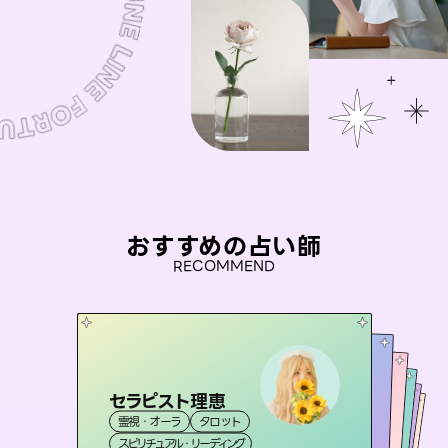
おすすめの占い師
RECOMMEND
セラピスト理恵
未来視師＊花
桃源珠羽
彗望
（
とうげんみう
アイリス -iris-
霊視・オーラ
タロット
（
）
すいぼう
霊視・オーラ
）
心理学
おう 霊感オラクル
霊視・オーラ
霊視・オーラ
タロット
西洋占星術
透視
スピリチュアル・リーディング
スピリチュアル・リーディング
タロット