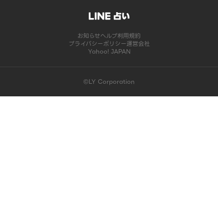
お知らせ
ヘルプ
利用規約
プライバシーポリシー
運営会社
Yahoo! JAPAN
©LY Corporation
このコンテンツは掲載が終了しました | LINE占い