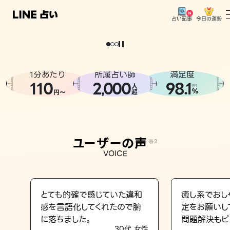
今日の運勢
占い記事
。
どうせなら
運
気
を
味
方
に
し
た
い
、
恋
も
仕
事
も
トップ
ユーザーの声
1分あたり
所属占い師
満足度
相談事例
110
2
000
98.1
,
人
※1
%
円〜
超
占いの流れ
おすすめの占い師
ユーザーの声
※2
よくある質問
VOICE
えもじの子（占）12星座占い
占い記事
とても的確で感じていた違和
癒し系でおし
感を言語化してくれたので腑
定をお願いし
お知らせ
に落ちました。
問題解決もピ
30代 女性