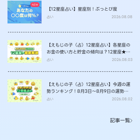
【12星座占い】星座別！ぶっとび度
占い
2026.08.08
【えもじの子（占）12星座占い】各星座の
お金の使い方と貯金の傾向は？12星座★徹
底解説
占い
2026.08.03
【えもじの子（占）12星座占い】今週の運
勢ランキング！8月3日～8月9日の運勢
は？
占い
2026.08.02
記事一覧