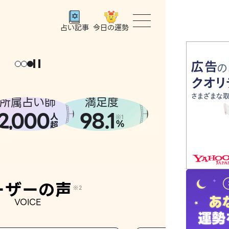
今日の運勢
占い記事
トップ
ユーザー
所属占い師
満足度
2
000
98.1
,
人
相談事例
※1
%
超
占いの流
おすすめ
ーザーの声
※2
VOICE
よくある