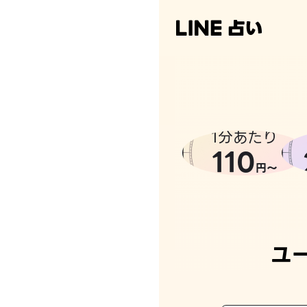
1分あたり
110
円〜
ユ