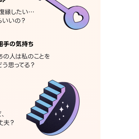
復縁したい…
らいいの？
相手の気持ち
あの人は私のことを
どう思ってる？
ど、
丈夫？