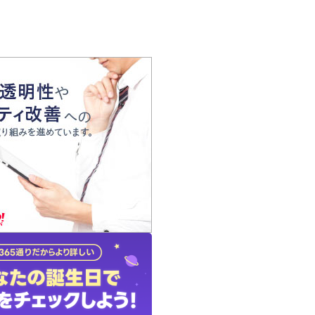
の声
れ
の占い師
質問