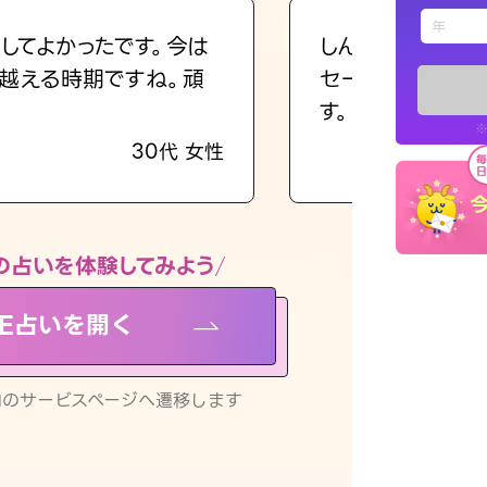
えもじの
してよかったです。今は
しんどくなってま
越える時期ですね。頑
セージを読み返し
占い記事
す。
※
30代 女性
お知らせ
の占いを体験してみよう
NE占いを開く
※LINEアプ
リ内のサービスページへ遷移します