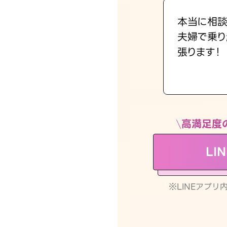
本当に相談
夫婦で乗り
張ります！
高満足度
LI
※LINEアプ