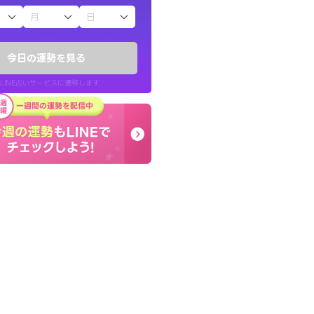
子（占）12星座占い
したが、先生のメッ
早朝にも関わらず鑑定
てお守りにしてま
謝です。私のままでいい
今日の運勢を見る
せてくれます。
LINE占いサービスに遷移します
40代 女性
LINE占いを開く
リ内のサービスページへ遷移します