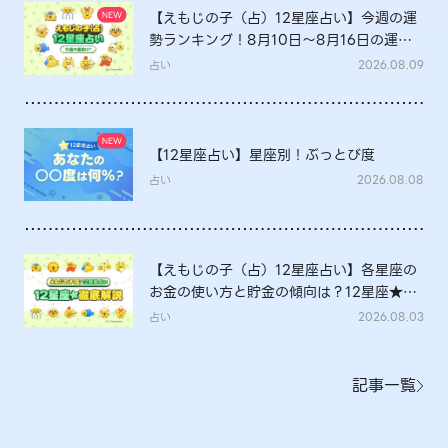
【えもじの子（占）12星座占い】今週の運
勢ランキング！8月10日～8月16日の運勢
は？
占い
2026.08.09
【12星座占い】星座別！ぶっとび度
占い
2026.08.08
【えもじの子（占）12星座占い】各星座の
お金の使い方と貯金の傾向は？12星座★徹
底解説
占い
2026.08.03
記事一覧