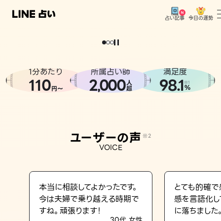
今日の運勢
占い記事
。
どうせなら
運
気
を
味
方
に
し
た
い
、
恋
も
仕
事
も
トップ
ユーザーの声
1分あたり
所属占い師
満足度
相談事例
110
2
000
98.1
,
人
※1
%
円〜
超
占いの流れ
おすすめの占い師
ユーザーの声
※2
よくある質問
VOICE
えもじの子（占）12星座占い
占い記事
本当に相談してよかったです。
とても的確で
今は夫婦で乗り越える時期で
感を言語化し
お知らせ
すね。頑張ります！
に落ちました
30代 女性