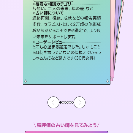
霊視・オーラ
スピリチュアル・リーディング
）
ルーン
スピリチュアル・リーディング
タロット
得意な相談カテゴリ
得意な相談カテゴリ
得意な相談カテゴリ
スピリチュアル・リーディング
得意な相談カテゴリ
得意な相談カテゴリ
片想い、二人の未来、年の差 など
恋愛総合、あの人の気持ち など
出逢い、片想い、復縁 など
恋愛総合、片想い、二人の未来 など
得意な相談カテゴリ
片想い、あの人の気持ち、復縁 など
片想い、あの人の気持ち、復縁 など
占い師について
占い師について
占い師について
占い師について
占い師について
占い師について
3,700年以上の歴史を持つ東洋最古の
占術「易占」で詳細まで占い、幸せへ向
かう道筋を示します。厳しい結果にも具
未来には何パターンもの選択肢があり
ます。不安で視えにくくなっているあな
たの素敵な未来を見つけ、その未来を
霊視×オラクルカードを使って「今」と
「未来」そして「気になるあの人の気持
ち」まで丁寧に読み解き、恋や人生のヒ
連絡再開、復縁、成就などの報告実績
恋愛のお悩みの中でも特に「曖昧な関
係」の相談を得意としており、友達以上
恋人未満なお相手との今後や本音を丁
多数。セラピストとして2万超の施術経
験があるからこそできる鑑定で、より良
体的な対策をお伝えします。
復縁、恋愛、不倫の行方、同性愛や片思い、仕事関係や借金問題まで知りたいことや心の負担になっていることを紐解き、背中をそっと押して導きます。
選択できるようアドバイスします。
寧に読み解き恋愛成就へと導きます。
ントを優しく引き出します。
ユーザーレビュー
ユーザーレビュー
い未来をサポートします。
ユーザーレビュー
ユーザーレビュー
複雑な背景もしっかり聞いて鑑定して
いただけました。気持ちが楽になりまし
ユーザーレビュー
安心感のあり、言い切ってくれる所や濁
さない鑑定のおかげで、毎回自分の気
鑑定していただいてアドバイス通りに行
動すると仲が復活してきました。ありが
職場の人の性質や人間関係、本心など
本当によく視えていてびっくり。対策が
ユーザーレビュー
不安な気持ちが嘘みたいに晴れまし
た…！よく視えていらっしゃるんだなと
た（50代 女性）
とても心温まる鑑定でした。しかもこち
持ちを整えられます（30代 男性）
とうございました（40代 女性）
打てて前向きになれます（40代）
らは何も言っていないのに視えていらっ
感じました（40代 女性）
しゃるんだなと驚きです（30代女性）
高評価の占い師を見てみよう