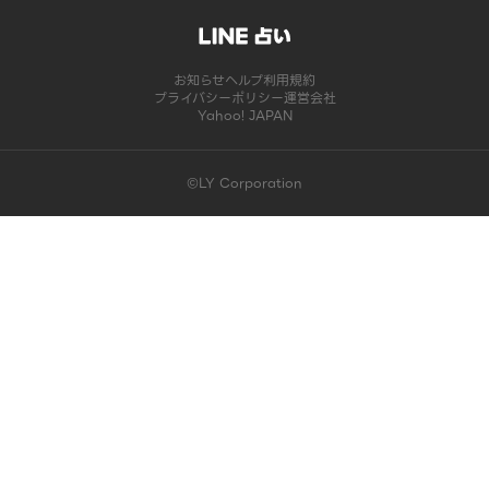
お知らせ
ヘルプ
利用規約
プライバシーポリシー
運営会社
Yahoo! JAPAN
©LY Corporation
このコンテンツは掲載が終了しました | LINE占い