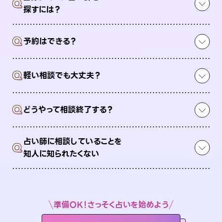
Q
探すには？
Q
予約はできる？
Q
軽い相談でも大丈夫？
Q
どうやって相談終了する？
占い師に相談していることを
Q
知人に知られたくない
準備OK！さっそく占いを始めよう