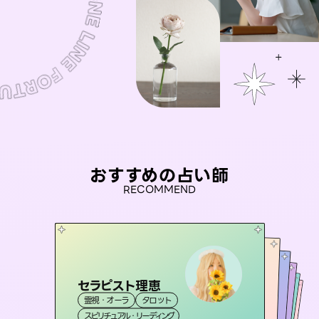
おすすめの占い師
RECOMMEND
セラピスト理恵
おう 霊感オラクル
未来視師＊花
アイリス -iris-
彗望
霊視・オーラ
タロット
霊視・オーラ
（
桃源珠羽
すいぼう
霊視・オーラ
）
西洋占星術
心理学
霊視・オーラ
タロット
（
スピリチュアル・リーディング
とうげんみう
オラクルカード
透視