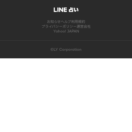
お知らせ
ヘルプ
利用規約
プライバシーポリシー
運営会社
Yahoo! JAPAN
©LY Corporation
このコンテンツは掲載が終了しました | LINE占い