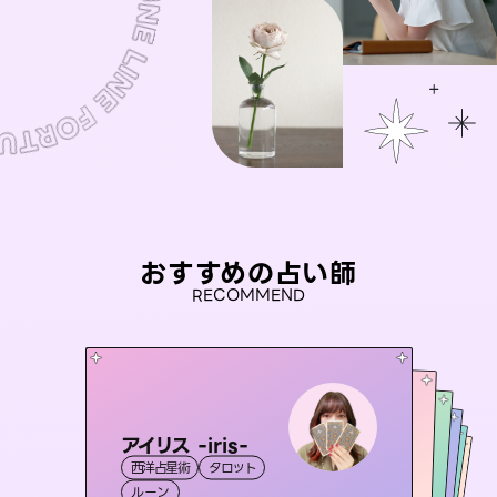
おすすめの占い師
RECOMMEND
アイリス -iris-
桃源珠羽
セラピスト理恵
（
とうげんみう
）
未来視師＊花
彗望
西洋占星術
タロット
霊視・オーラ
タロット
（
おう 霊感オラクル
すいぼう
霊視・オーラ
）
霊視・オーラ
タロット
霊視・オーラ
心理学
ルーン
スピリチュアル・リーディング
透視