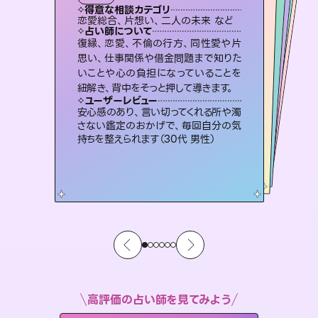
霊視・オーラ
スピリチュアル・リーディング
スピリチュアル・リーディング
スピリチュアル・リーディング
得意な相談カテゴリ
得意な相談カテゴリ
得意な相談カテゴリ
オラクルカード
得意な相談カテゴリ
得意な相談カテゴリ
恋愛総合、片想い、二人の未来 など
片想い、あの人の気持ち、復縁 など
片想い、二人の未来、年の差 など
出逢い、片想い、復縁 など
得意な相談カテゴリ
片想い、あの人の気持ち、復縁 など
恋愛総合、あの人の気持ち など
占い師について
占い師について
占い師について
占い師について
占い師について
占い師について
3,700年以上の歴史を持つ東洋最古の
占術「易占」で詳細まで占い、幸せへ向
かう道筋を示します。厳しい結果にも具
連絡再開、復縁、成就などの報告実績
多数。セラピストとして2万超の施術経
験があるからこそできる鑑定で、より良
恋愛のお悩みの中でも特に「曖昧な関
係」の相談を得意としており、友達以上
恋人未満なお相手との今後や本音を丁
復縁、恋愛、不倫の行方、同性愛や片
霊視×オラクルカードを使って「今」と
「未来」そして「気になるあの人の気持
ち」まで丁寧に読み解き、恋や人生のヒ
思い、仕事関係や借金問題まで知りた
いことや心の負担になっていることを
体的な対策をお伝えします。
未来には何パターンもの選択肢があります。不安で視えにくくなっているあなたの素敵な未来を見つけ、その未来を選択できるようアドバイスします。
い未来をサポートします。
ントを優しく引き出します。
寧に読み解き恋愛成就へと導きます。
ユーザーレビュー
ユーザーレビュー
紐解き、背中をそっと押して導きます。
ユーザーレビュー
ユーザーレビュー
複雑な背景もしっかり聞いて鑑定して
いただけました。気持ちが楽になりまし
ユーザーレビュー
職場の人の性質や人間関係、本心など
本当によく視えていてびっくり。対策が
不安な気持ちが嘘みたいに晴れまし
た…！よく視えていらっしゃるんだなと
とても心温まる鑑定でした。しかもこち
らは何も言っていないのに視えていらっ
ユーザーレビュー
鑑定していただいてアドバイス通りに行
動すると仲が復活してきました。ありが
た（50代 女性）
安心感のあり、言い切ってくれる所や濁
打てて前向きになれます（40代）
感じました（40代 女性）
しゃるんだなと驚きです（30代女性）
さない鑑定のおかげで、毎回自分の気
とうございました（40代 女性）
持ちを整えられます（30代 男性）
高評価の占い師を見てみよう