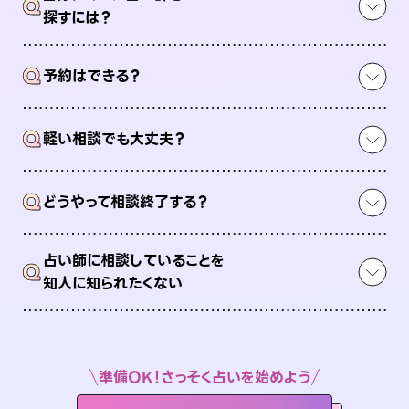
Q
探すには？
Q
予約はできる？
Q
軽い相談でも大丈夫？
Q
どうやって相談終了する？
占い師に相談していることを
Q
知人に知られたくない
準備OK！さっそく占いを始めよう