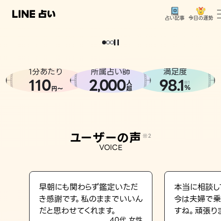
今日の運勢
占い記事
。
どうせなら
運
気
を
味
方
に
し
た
い
、
恋
も
仕
事
も
トップ
ユーザーの声
1分あたり
所属占い師
満足度
相談事例
110
2
000
98.1
,
人
※1
%
円〜
超
占いの流れ
おすすめの占い師
ユーザーの声
※2
よくある質問
VOICE
えもじの子（占）12星座占い
占い記事
早朝にも関わらず鑑定いただ
本当に相談し
き感謝です。私のままでいいん
今は夫婦で乗
お知らせ
だと思わせてくれます。
すね。頑張り
40代 女性