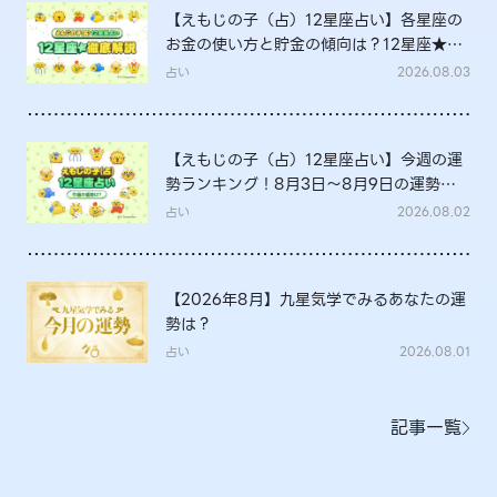
【えもじの子（占）12星座占い】各星座の
お金の使い方と貯金の傾向は？12星座★徹
底解説
占い
2026.08.03
【えもじの子（占）12星座占い】今週の運
勢ランキング！8月3日～8月9日の運勢
は？
占い
2026.08.02
【2026年8月】九星気学でみるあなたの運
勢は？
占い
2026.08.01
記事一覧