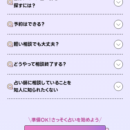
Q
探すには？
Q
予約はできる？
Q
軽い相談でも大丈夫？
Q
どうやって相談終了する？
占い師に相談していることを
Q
知人に知られたくない
準備OK！さっそく占いを始めよう