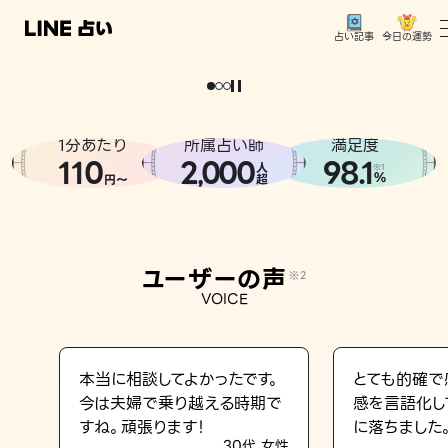
今日の運勢
占い記事
。
どうせなら
運
気
を
味
方
に
し
た
い
、
恋
も
仕
事
も
トップ
ユーザーの声
1分あたり
所属占い師
満足度
相談事例
110
2
000
98.1
,
人
※1
%
円〜
超
占いの流れ
おすすめの占い師
ユーザーの声
※2
よくある質問
VOICE
えもじの子（占）12星座占い
占い記事
本当に相談してよかったです。
とても的確で
今は夫婦で乗り越える時期で
感を言語化し
お知らせ
すね。頑張ります！
に落ちました
30代 女性