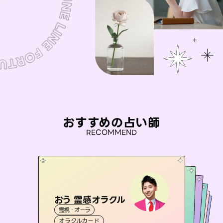
おすすめの占い師
RECOMMEND
おう 霊感オラクル
セラピスト理恵
アイリス -iris-
彗望
桃源珠羽
霊視・オーラ
（
すいぼう
霊視・オーラ
）
タロット
未来視師＊花
西洋占星術
（
とうげんみう
タロット
霊視・オーラ
霊視・オーラ
）
透視
オラクルカード
スピリチュアル・リーディング