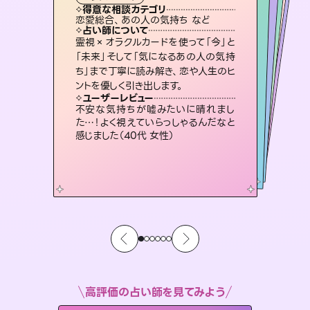
タロット
霊視・オーラ
ルーン
スピリチュアル・リーディング
スピリチュアル・リーディング
心理学
得意な相談カテゴリ
得意な相談カテゴリ
得意な相談カテゴリ
スピリチュアル・リーディング
得意な相談カテゴリ
得意な相談カテゴリ
恋愛総合、あの人の気持ち など
片想い、二人の未来、年の差 など
恋愛総合、片想い、二人の未来 など
片想い、あの人の気持ち、復縁 など
得意な相談カテゴリ
片想い、あの人の気持ち、復縁 など
出逢い、片想い、復縁 など
占い師について
占い師について
占い師について
占い師について
占い師について
占い師について
恋愛のお悩みの中でも特に「曖昧な関
係」の相談を得意としており、友達以上
恋人未満なお相手との今後や本音を丁
復縁、恋愛、不倫の行方、同性愛や片
思い、仕事関係や借金問題まで知りた
いことや心の負担になっていることを
連絡再開、復縁、成就などの報告実績
多数。セラピストとして2万超の施術経
験があるからこそできる鑑定で、より良
霊視×オラクルカードを使って「今」と
未来には何パターンもの選択肢があり
ます。不安で視えにくくなっているあな
たの素敵な未来を見つけ、その未来を
「未来」そして「気になるあの人の気持
ち」まで丁寧に読み解き、恋や人生のヒ
寧に読み解き恋愛成就へと導きます。
3,700年以上の歴史を持つ東洋最古の占術「易占」で詳細まで占い、幸せへ向かう道筋を示します。厳しい結果にも具体的な対策をお伝えします。
紐解き、背中をそっと押して導きます。
選択できるようアドバイスします。
い未来をサポートします。
ユーザーレビュー
ユーザーレビュー
ントを優しく引き出します。
ユーザーレビュー
ユーザーレビュー
鑑定していただいてアドバイス通りに行
動すると仲が復活してきました。ありが
ユーザーレビュー
複雑な背景もしっかり聞いて鑑定して
いただけました。気持ちが楽になりまし
職場の人の性質や人間関係、本心など
本当によく視えていてびっくり。対策が
安心感のあり、言い切ってくれる所や濁
さない鑑定のおかげで、毎回自分の気
ユーザーレビュー
とても心温まる鑑定でした。しかもこち
らは何も言っていないのに視えていらっ
とうございました（40代 女性）
不安な気持ちが嘘みたいに晴れまし
た（50代 女性）
打てて前向きになれます（40代）
持ちを整えられます（30代 男性）
た…！よく視えていらっしゃるんだなと
しゃるんだなと驚きです（30代女性）
感じました（40代 女性）
高評価の占い師を見てみよう