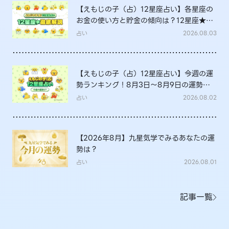
【えもじの子（占）12星座占い】各星座の
お金の使い方と貯金の傾向は？12星座★徹
底解説
占い
2026.08.03
【えもじの子（占）12星座占い】今週の運
勢ランキング！8月3日～8月9日の運勢
は？
占い
2026.08.02
【2026年8月】九星気学でみるあなたの運
勢は？
占い
2026.08.01
記事一覧