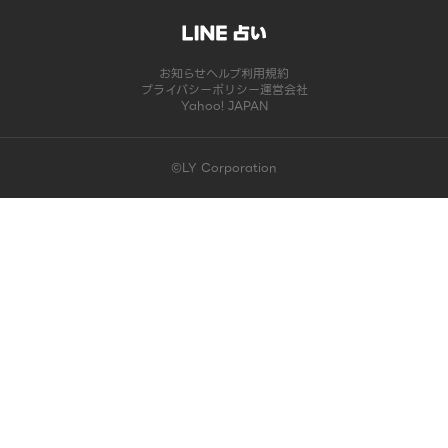
お知らせ
ヘルプ
利用規約
プライバシーポリシー
運営会社
Yahoo! JAPAN
©LY Corporation
このコンテンツは掲載が終了しました | LINE占い