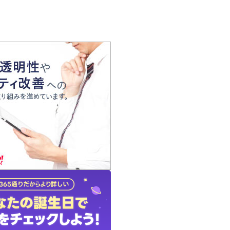
の声
れ
の占い師
質問