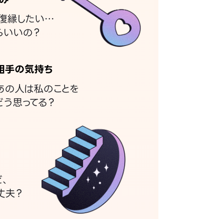
復縁したい…
らいいの？
相手の気持ち
あの人は私のことを
どう思ってる？
ど、
丈夫？