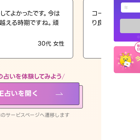
えもじの
してよかったです。今は
コーチのように占
越える時期ですね。頑
り良くなる指針を
占い記事
※
30代 女性
お知らせ
の占いを体験してみよう
NE占いを開く
※LINEアプ
リ内のサービスページへ遷移します