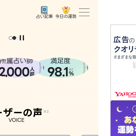
今日の運勢
占い記事
トップ
ユーザー
所属占い師
満足度
2
000
98.1
,
人
相談事例
※1
%
超
占いの流
おすすめ
ーザーの声
※2
VOICE
よくある