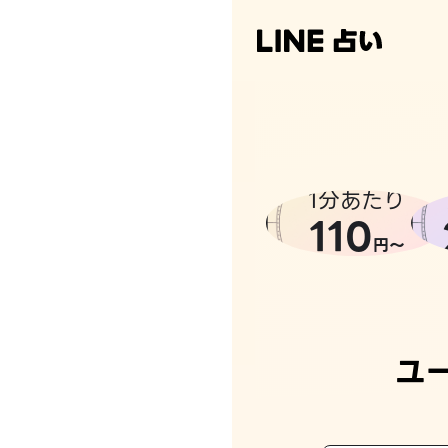
1分あたり
110
円〜
ユ