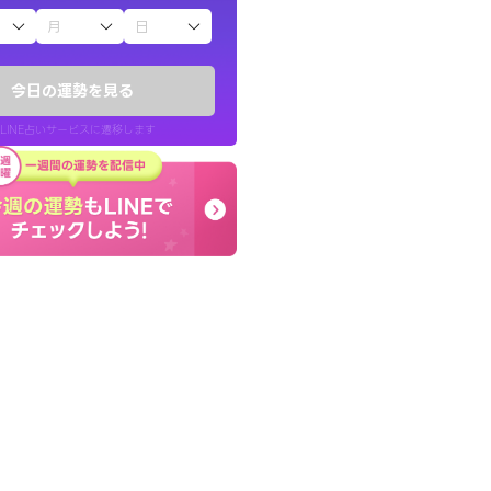
子（占）12星座占い
い結果を通してよ
癒し系でおしゃべりした
提示してくれます。
お願いしてます(笑)
今日の運勢を見る
問題解決もピカイチ！
LINE占いサービスに遷移します
30代 男性
LINE占いを開く
リ内のサービスページへ遷移します