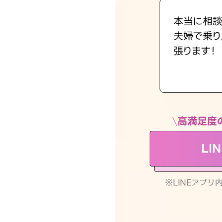
本当に相談
夫婦で乗り
張ります！
高満足度
LI
※LINEアプ