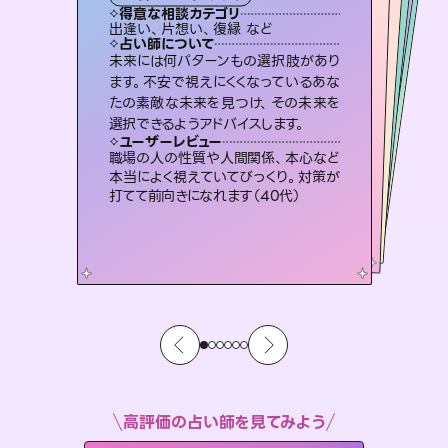
霊視・オーラ
スピリチュアル・リーディング
スピリチュアル・リーディング
ルーン
透視
得意な相談カテゴリ
得意な相談カテゴリ
得意な相談カテゴリ
スピリチュアル・リーディング
得意な相談カテゴリ
得意な相談カテゴリ
出逢い、片想い、復縁 など
恋愛総合、あの人の気持ち など
片想い、あの人の気持ち、復縁 など
片想い、二人の未来、年の差 など
得意な相談カテゴリ
恋愛総合、片想い、二人の未来 など
片想い、あの人の気持ち、復縁 など
占い師について
占い師について
占い師について
占い師について
占い師について
占い師について
復縁、恋愛、不倫の行方、同性愛や片
思い、仕事関係や借金問題まで知りた
いことや心の負担になっていることを
恋愛のお悩みの中でも特に「曖昧な関
係」の相談を得意としており、友達以上
恋人未満なお相手との今後や本音を丁
霊視×オラクルカードを使って「今」と
「未来」そして「気になるあの人の気持
ち」まで丁寧に読み解き、恋や人生のヒ
未来には何パターンもの選択肢があり
3,700年以上の歴史を持つ東洋最古の
占術「易占」で詳細まで占い、幸せへ向
かう道筋を示します。厳しい結果にも具
ます。不安で視えにくくなっているあな
たの素敵な未来を見つけ、その未来を
紐解き、背中をそっと押して導きます。
連絡再開、復縁、成就などの報告実績多数。セラピストとして2万超の施術経験があるからこそできる鑑定で、より良い未来をサポートします。
寧に読み解き恋愛成就へと導きます。
体的な対策をお伝えします。
ントを優しく引き出します。
ユーザーレビュー
ユーザーレビュー
選択できるようアドバイスします。
ユーザーレビュー
ユーザーレビュー
安心感のあり、言い切ってくれる所や濁
さない鑑定のおかげで、毎回自分の気
ユーザーレビュー
とても心温まる鑑定でした。しかもこち
らは何も言っていないのに視えていらっ
複雑な背景もしっかり聞いて鑑定して
いただけました。気持ちが楽になりまし
鑑定していただいてアドバイス通りに行
動すると仲が復活してきました。ありが
ユーザーレビュー
不安な気持ちが嘘みたいに晴れまし
た…！よく視えていらっしゃるんだなと
持ちを整えられます（30代 男性）
職場の人の性質や人間関係、本心など
しゃるんだなと驚きです（30代女性）
た（50代 女性）
とうございました（40代 女性）
本当によく視えていてびっくり。対策が
感じました（40代 女性）
打てて前向きになれます（40代）
高評価の占い師を見てみよう