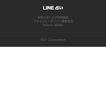
お知らせ
ヘルプ
利用規約
プライバシーポリシー
運営会社
Yahoo! JAPAN
©LY Corporation
このコンテンツは掲載が終了しました | LINE占い