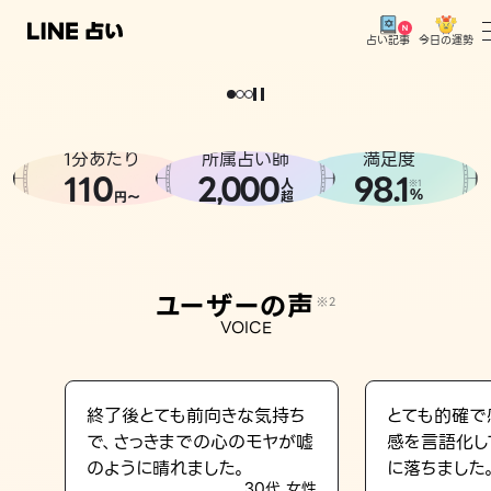
今日の運勢
占い記事
。
どうせなら
運
気
を
味
方
に
し
た
い
、
恋
も
仕
事
も
トップ
ユーザーの声
1分あたり
所属占い師
満足度
相談事例
110
2
000
98.1
,
人
※1
%
円〜
超
占いの流れ
おすすめの占い師
ユーザーの声
※2
よくある質問
VOICE
えもじの子（占）12星座占い
占い記事
終了後とても前向きな気持ち
とても的確で
で、さっきまでの心のモヤが嘘
感を言語化し
お知らせ
のように晴れました。
に落ちました
30代 女性