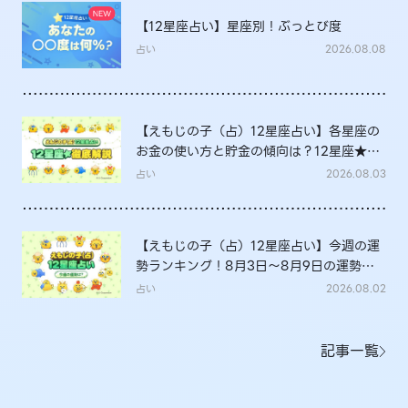
【12星座占い】星座別！ぶっとび度
占い
2026.08.08
【えもじの子（占）12星座占い】各星座の
お金の使い方と貯金の傾向は？12星座★徹
底解説
占い
2026.08.03
【えもじの子（占）12星座占い】今週の運
勢ランキング！8月3日～8月9日の運勢
は？
占い
2026.08.02
記事一覧