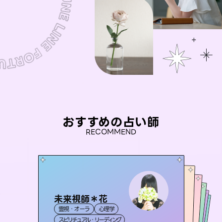
おすすめの占い師
RECOMMEND
未来視師＊花
おう 霊感オラクル
桃源珠羽
セラピスト理恵
（
とうげんみう
アイリス -iris-
霊視・オーラ
心理学
）
霊視・オーラ
彗望
霊視・オーラ
霊視・オーラ
タロット
（
すいぼう
西洋占星術
タロット
スピリチュアル・リーディング
）
オラクルカード
タロット