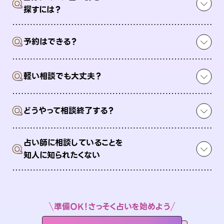
Q
探すには？
Q
予約はできる？
Q
軽い相談でも大丈夫？
Q
どうやって相談終了する？
占い師に相談していることを
Q
知人に知られたくない
準備OK！さっそく占いを始めよう