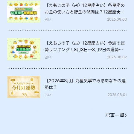
【えもじの子（占）12星座占い】各星座の
お金の使い方と貯金の傾向は？12星座★徹
底解説
占い
2026.08.03
【えもじの子（占）12星座占い】今週の運
勢ランキング！8月3日～8月9日の運勢
は？
占い
2026.08.02
【2026年8月】九星気学でみるあなたの運
勢は？
占い
2026.08.01
記事一覧