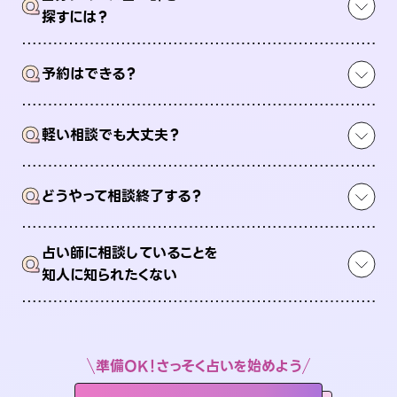
Q
探すには？
Q
予約はできる？
Q
軽い相談でも大丈夫？
Q
どうやって相談終了する？
占い師に相談していることを
Q
知人に知られたくない
準備OK！さっそく占いを始めよう