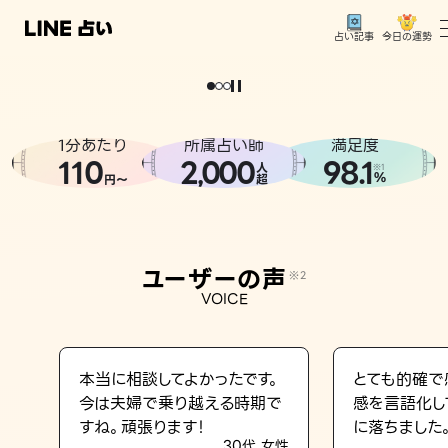
今日の運勢
占い記事
。
どうせなら
運
気
を
味
方
に
し
た
い
、
恋
も
仕
事
も
トップ
ユーザーの声
1分あたり
所属占い師
満足度
相談事例
110
2
000
98.1
,
人
※1
%
円〜
超
占いの流れ
おすすめの占い師
ユーザーの声
※2
よくある質問
VOICE
えもじの子（占）12星座占い
占い記事
本当に相談してよかったです。
とても的確で
今は夫婦で乗り越える時期で
感を言語化し
お知らせ
すね。頑張ります！
に落ちました
30代 女性