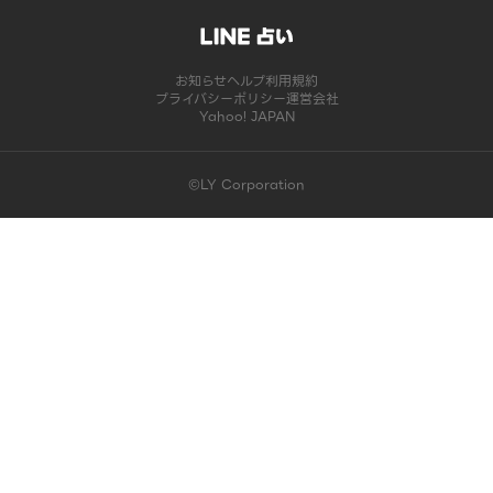
お知らせ
ヘルプ
利用規約
プライバシーポリシー
運営会社
Yahoo! JAPAN
©LY Corporation
このコンテンツは掲載が終了しました | LINE占い