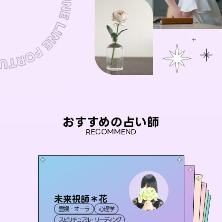
おすすめの占い師
RECOMMEND
未来視師＊花
アイリス -iris-
おう 霊感オラクル
桃源珠羽
セラピスト理恵
霊視・オーラ
心理学
西洋占星術
（
とうげんみう
タロット
彗望
霊視・オーラ
）
霊視・オーラ
（
すいぼう
霊視・オーラ
タロット
スピリチュアル・リーディング
）
ルーン