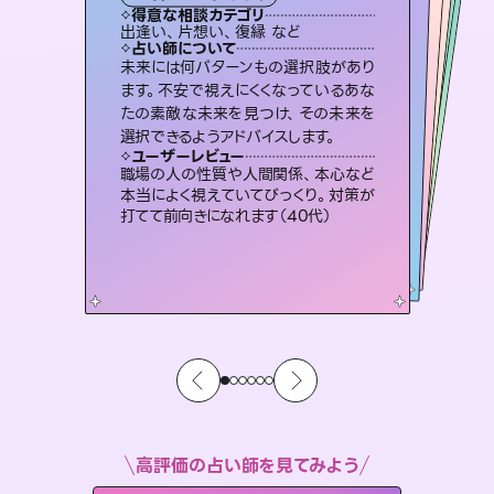
タロット
霊視・オーラ
オラクルカード
スピリチュアル・リーディング
スピリチュアル・リーディング
透視
得意な相談カテゴリ
得意な相談カテゴリ
得意な相談カテゴリ
スピリチュアル・リーディング
得意な相談カテゴリ
得意な相談カテゴリ
出逢い、片想い、復縁 など
恋愛総合、片想い、二人の未来 など
恋愛総合、あの人の気持ち など
片想い、あの人の気持ち、復縁 など
得意な相談カテゴリ
片想い、二人の未来、年の差 など
片想い、あの人の気持ち、復縁 など
占い師について
占い師について
占い師について
占い師について
占い師について
占い師について
連絡再開、復縁、成就などの報告実績
多数。セラピストとして2万超の施術経
験があるからこそできる鑑定で、より良
霊視×オラクルカードを使って「今」と
「未来」そして「気になるあの人の気持
ち」まで丁寧に読み解き、恋や人生のヒ
復縁、恋愛、不倫の行方、同性愛や片
思い、仕事関係や借金問題まで知りた
いことや心の負担になっていることを
未来には何パターンもの選択肢があり
3,700年以上の歴史を持つ東洋最古の
占術「易占」で詳細まで占い、幸せへ向
かう道筋を示します。厳しい結果にも具
ます。不安で視えにくくなっているあな
たの素敵な未来を見つけ、その未来を
い未来をサポートします。
恋愛のお悩みの中でも特に「曖昧な関係」の相談を得意としており、友達以上恋人未満なお相手との今後や本音を丁寧に読み解き恋愛成就へと導きます。
ントを優しく引き出します。
体的な対策をお伝えします。
紐解き、背中をそっと押して導きます。
ユーザーレビュー
ユーザーレビュー
選択できるようアドバイスします。
ユーザーレビュー
ユーザーレビュー
とても心温まる鑑定でした。しかもこち
らは何も言っていないのに視えていらっ
ユーザーレビュー
鑑定していただいてアドバイス通りに行
動すると仲が復活してきました。ありが
複雑な背景もしっかり聞いて鑑定して
いただけました。気持ちが楽になりまし
不安な気持ちが嘘みたいに晴れまし
た…！よく視えていらっしゃるんだなと
ユーザーレビュー
安心感のあり、言い切ってくれる所や濁
さない鑑定のおかげで、毎回自分の気
しゃるんだなと驚きです（30代女性）
職場の人の性質や人間関係、本心など
とうございました（40代 女性）
た（50代 女性）
感じました（40代 女性）
本当によく視えていてびっくり。対策が
持ちを整えられます（30代 男性）
打てて前向きになれます（40代）
高評価の占い師を見てみよう