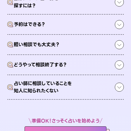
Q
探すには？
Q
予約はできる？
Q
軽い相談でも大丈夫？
Q
どうやって相談終了する？
占い師に相談していることを
Q
知人に知られたくない
準備OK！さっそく占いを始めよう