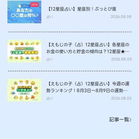
【12星座占い】星座別！ぶっとび度
占い
2026.08.08
【えもじの子（占）12星座占い】各星座の
お金の使い方と貯金の傾向は？12星座★徹
底解説
占い
2026.08.03
【えもじの子（占）12星座占い】今週の運
勢ランキング！8月3日～8月9日の運勢
は？
占い
2026.08.02
記事一覧