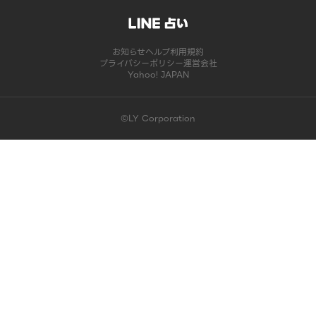
お知らせ
ヘルプ
利用規約
プライバシーポリシー
運営会社
Yahoo! JAPAN
©LY Corporation
このコンテンツは掲載が終了しました | LINE占い