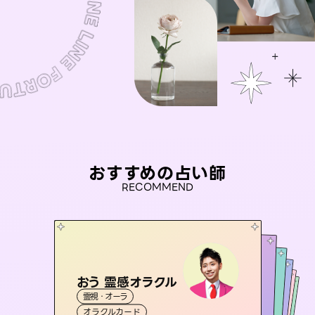
おすすめの占い師
RECOMMEND
おう 霊感オラクル
アイリス -iris-
彗望
未来視師＊花
（
すいぼう
桃源珠羽
）
霊視・オーラ
西洋占星術
タロット
セラピスト理恵
霊視・オーラ
（
とうげんみう
霊視・オーラ
透視
霊視・オーラ
）
心理学
オラクルカード
ルーン