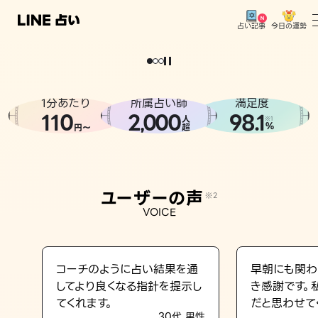
今日の運勢
占い記事
。
どうせなら
運
気
を
味
方
に
し
た
い
、
恋
も
仕
事
も
トップ
ユーザーの声
1分あたり
所属占い師
満足度
相談事例
110
2
000
98.1
,
人
※1
%
円〜
超
占いの流れ
おすすめの占い師
ユーザーの声
※2
よくある質問
VOICE
えもじの子（占）12星座占い
占い記事
コーチのように占い結果を通
早朝にも関わ
してより良くなる指針を提示し
き感謝です。
お知らせ
てくれます。
だと思わせて
30代 男性