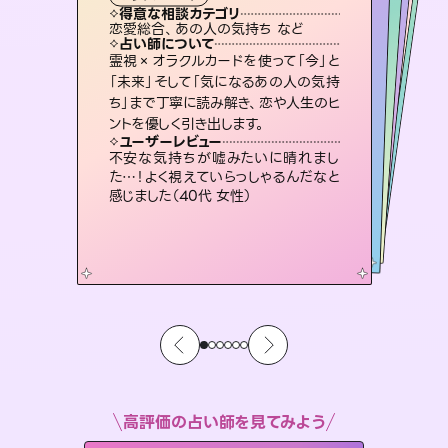
タロット
霊視・オーラ
スピリチュアル・リーディング
スピリチュアル・リーディング
スピリチュアル・リーディング
タロット
得意な相談カテゴリ
得意な相談カテゴリ
得意な相談カテゴリ
スピリチュアル・リーディング
得意な相談カテゴリ
得意な相談カテゴリ
恋愛総合、あの人の気持ち など
恋愛総合、片想い、二人の未来 など
片想い、あの人の気持ち、復縁 など
出逢い、片想い、復縁 など
得意な相談カテゴリ
片想い、あの人の気持ち、復縁 など
片想い、二人の未来、年の差 など
占い師について
占い師について
占い師について
占い師について
占い師について
占い師について
恋愛のお悩みの中でも特に「曖昧な関
係」の相談を得意としており、友達以上
恋人未満なお相手との今後や本音を丁
3,700年以上の歴史を持つ東洋最古の
占術「易占」で詳細まで占い、幸せへ向
かう道筋を示します。厳しい結果にも具
復縁、恋愛、不倫の行方、同性愛や片
思い、仕事関係や借金問題まで知りた
いことや心の負担になっていることを
霊視×オラクルカードを使って「今」と
連絡再開、復縁、成就などの報告実績
多数。セラピストとして2万超の施術経
験があるからこそできる鑑定で、より良
「未来」そして「気になるあの人の気持
ち」まで丁寧に読み解き、恋や人生のヒ
寧に読み解き恋愛成就へと導きます。
未来には何パターンもの選択肢があります。不安で視えにくくなっているあなたの素敵な未来を見つけ、その未来を選択できるようアドバイスします。
体的な対策をお伝えします。
い未来をサポートします。
紐解き、背中をそっと押して導きます。
ユーザーレビュー
ユーザーレビュー
ントを優しく引き出します。
ユーザーレビュー
ユーザーレビュー
鑑定していただいてアドバイス通りに行
動すると仲が復活してきました。ありが
ユーザーレビュー
職場の人の性質や人間関係、本心など
本当によく視えていてびっくり。対策が
とても心温まる鑑定でした。しかもこち
らは何も言っていないのに視えていらっ
複雑な背景もしっかり聞いて鑑定して
いただけました。気持ちが楽になりまし
ユーザーレビュー
安心感のあり、言い切ってくれる所や濁
さない鑑定のおかげで、毎回自分の気
とうございました（40代 女性）
不安な気持ちが嘘みたいに晴れまし
打てて前向きになれます（40代）
しゃるんだなと驚きです（30代女性）
た（50代 女性）
た…！よく視えていらっしゃるんだなと
持ちを整えられます（30代 男性）
感じました（40代 女性）
高評価の占い師を見てみよう