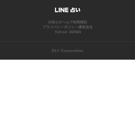
お知らせ
ヘルプ
利用規約
プライバシーポリシー
運営会社
Yahoo! JAPAN
©LY Corporation
このコンテンツは掲載が終了しました | LINE占い