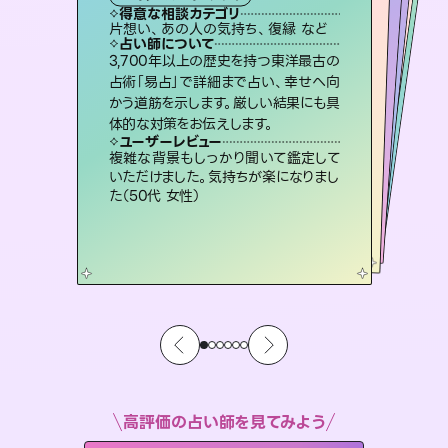
霊視・オーラ
スピリチュアル・リーディング
ルーン
オラクルカード
タロット
得意な相談カテゴリ
得意な相談カテゴリ
得意な相談カテゴリ
スピリチュアル・リーディング
得意な相談カテゴリ
得意な相談カテゴリ
片想い、あの人の気持ち、復縁 など
片想い、あの人の気持ち、復縁 など
出逢い、片想い、復縁 など
恋愛総合、片想い、二人の未来 など
得意な相談カテゴリ
恋愛総合、あの人の気持ち など
片想い、二人の未来、年の差 など
占い師について
占い師について
占い師について
占い師について
占い師について
占い師について
霊視×オラクルカードを使って「今」と
「未来」そして「気になるあの人の気持
ち」まで丁寧に読み解き、恋や人生のヒ
未来には何パターンもの選択肢があり
ます。不安で視えにくくなっているあな
たの素敵な未来を見つけ、その未来を
恋愛のお悩みの中でも特に「曖昧な関
係」の相談を得意としており、友達以上
恋人未満なお相手との今後や本音を丁
3,700年以上の歴史を持つ東洋最古の
連絡再開、復縁、成就などの報告実績
多数。セラピストとして2万超の施術経
験があるからこそできる鑑定で、より良
占術「易占」で詳細まで占い、幸せへ向
かう道筋を示します。厳しい結果にも具
ントを優しく引き出します。
復縁、恋愛、不倫の行方、同性愛や片思い、仕事関係や借金問題まで知りたいことや心の負担になっていることを紐解き、背中をそっと押して導きます。
選択できるようアドバイスします。
い未来をサポートします。
寧に読み解き恋愛成就へと導きます。
ユーザーレビュー
ユーザーレビュー
体的な対策をお伝えします。
ユーザーレビュー
ユーザーレビュー
不安な気持ちが嘘みたいに晴れまし
た…！よく視えていらっしゃるんだなと
ユーザーレビュー
安心感のあり、言い切ってくれる所や濁
さない鑑定のおかげで、毎回自分の気
とても心温まる鑑定でした。しかもこち
らは何も言っていないのに視えていらっ
職場の人の性質や人間関係、本心など
本当によく視えていてびっくり。対策が
ユーザーレビュー
鑑定していただいてアドバイス通りに行
動すると仲が復活してきました。ありが
感じました（40代 女性）
複雑な背景もしっかり聞いて鑑定して
持ちを整えられます（30代 男性）
しゃるんだなと驚きです（30代女性）
打てて前向きになれます（40代）
いただけました。気持ちが楽になりまし
とうございました（40代 女性）
た（50代 女性）
高評価の占い師を見てみよう