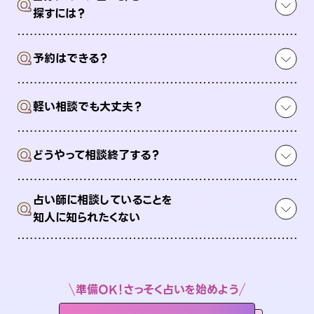
Q
探すには？
Q
予約はできる？
Q
軽い相談でも大丈夫？
Q
どうやって相談終了する？
占い師に相談していることを
Q
知人に知られたくない
準備OK！さっそく占いを始めよう