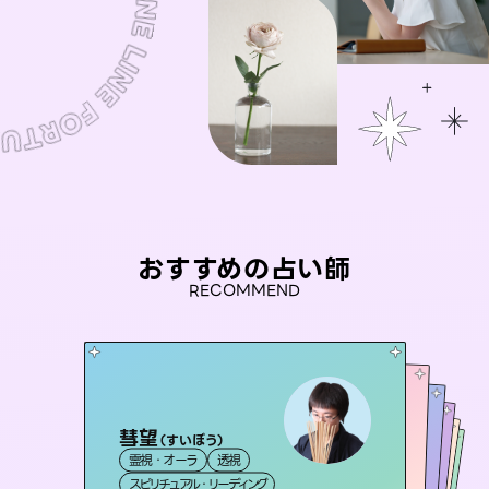
おすすめの占い師
RECOMMEND
彗望
桃源珠羽
（
すいぼう
）
未来視師＊花
（
とうげんみう
）
アイリス -iris-
おう 霊感オラクル
霊視・オーラ
透視
霊視・オーラ
タロット
セラピスト理恵
霊視・オーラ
西洋占星術
心理学
霊視・オーラ
タロット
スピリチュアル・リーディング
スピリチュアル・リーディング