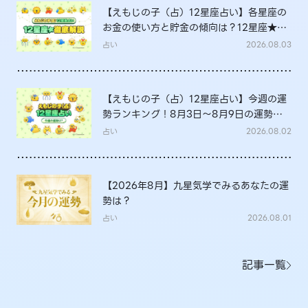
【えもじの子（占）12星座占い】各星座の
お金の使い方と貯金の傾向は？12星座★徹
底解説
占い
2026.08.03
【えもじの子（占）12星座占い】今週の運
勢ランキング！8月3日～8月9日の運勢
は？
占い
2026.08.02
【2026年8月】九星気学でみるあなたの運
勢は？
占い
2026.08.01
記事一覧