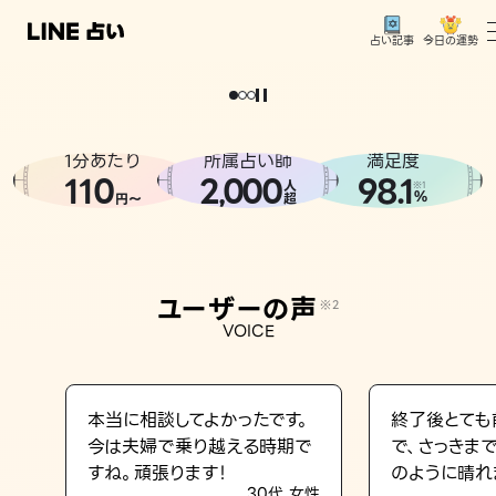
今日の運勢
占い記事
。
どうせなら
運
気
を
味
方
に
し
た
い
、
恋
も
仕
事
も
トップ
ユーザーの声
1分あたり
所属占い師
満足度
相談事例
110
2
000
98.1
,
人
※1
%
円〜
超
占いの流れ
おすすめの占い師
ユーザーの声
※2
よくある質問
VOICE
えもじの子（占）12星座占い
占い記事
本当に相談してよかったです。
終了後とても
今は夫婦で乗り越える時期で
で、さっきま
お知らせ
すね。頑張ります！
のように晴れ
30代 女性