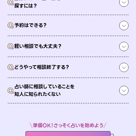
Q
探すには？
Q
予約はできる？
Q
軽い相談でも大丈夫？
Q
どうやって相談終了する？
占い師に相談していることを
Q
知人に知られたくない
準備OK！さっそく占いを始めよう