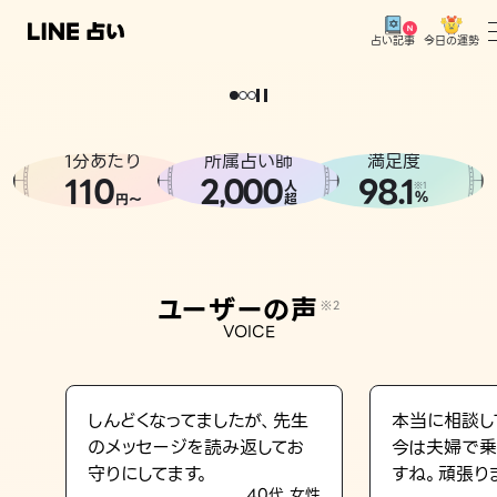
今日の運勢
占い記事
。
どうせなら
運
気
を
味
方
に
し
た
い
、
恋
も
仕
事
も
トップ
ユーザーの声
1分あたり
所属占い師
満足度
相談事例
110
2
000
98.1
,
人
※1
%
円〜
超
占いの流れ
おすすめの占い師
ユーザーの声
※2
よくある質問
VOICE
えもじの子（占）12星座占い
占い記事
しんどくなってましたが、先生
本当に相談し
のメッセージを読み返してお
今は夫婦で乗
お知らせ
守りにしてます。
すね。頑張り
40代 女性