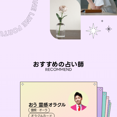
おすすめの占い師
RECOMMEND
おう 霊感オラクル
アイリス -iris-
彗望
桃源珠羽
（
すいぼう
未来視師＊花
）
霊視・オーラ
西洋占星術
（
とうげんみう
タロット
セラピスト理恵
霊視・オーラ
）
霊視・オーラ
透視
霊視・オーラ
タロット
オラクルカード
ルーン
心理学