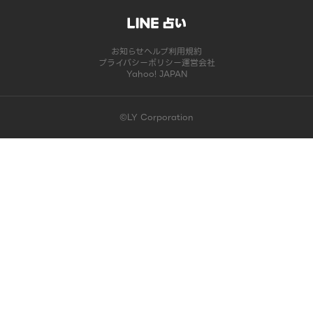
お知らせ
ヘルプ
利用規約
プライバシーポリシー
運営会社
Yahoo! JAPAN
©LY Corporation
このコンテンツは掲載が終了しました | LINE占い