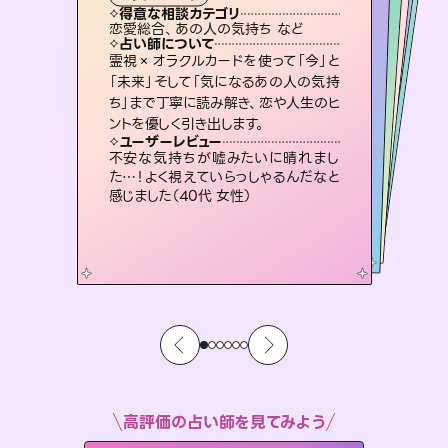
霊視・オーラ
スピリチュアル・リーディング
スピリチュアル・リーディング
スピリチュアル・リーディング
タロット
得意な相談カテゴリ
得意な相談カテゴリ
得意な相談カテゴリ
スピリチュアル・リーディング
得意な相談カテゴリ
得意な相談カテゴリ
恋愛総合、あの人の気持ち など
恋愛総合、片想い、二人の未来 など
片想い、あの人の気持ち、復縁 など
片想い、あの人の気持ち、復縁 など
得意な相談カテゴリ
出逢い、片想い、復縁 など
片想い、二人の未来、年の差 など
占い師について
占い師について
占い師について
占い師について
占い師について
占い師について
未来には何パターンもの選択肢があり
ます。不安で視えにくくなっているあな
たの素敵な未来を見つけ、その未来を
3,700年以上の歴史を持つ東洋最古の
占術「易占」で詳細まで占い、幸せへ向
かう道筋を示します。厳しい結果にも具
復縁、恋愛、不倫の行方、同性愛や片
思い、仕事関係や借金問題まで知りた
いことや心の負担になっていることを
霊視×オラクルカードを使って「今」と
連絡再開、復縁、成就などの報告実績
多数。セラピストとして2万超の施術経
験があるからこそできる鑑定で、より良
「未来」そして「気になるあの人の気持
ち」まで丁寧に読み解き、恋や人生のヒ
選択できるようアドバイスします。
恋愛のお悩みの中でも特に「曖昧な関係」の相談を得意としており、友達以上恋人未満なお相手との今後や本音を丁寧に読み解き恋愛成就へと導きます。
体的な対策をお伝えします。
い未来をサポートします。
紐解き、背中をそっと押して導きます。
ユーザーレビュー
ユーザーレビュー
ントを優しく引き出します。
ユーザーレビュー
ユーザーレビュー
職場の人の性質や人間関係、本心など
本当によく視えていてびっくり。対策が
ユーザーレビュー
鑑定していただいてアドバイス通りに行
動すると仲が復活してきました。ありが
とても心温まる鑑定でした。しかもこち
らは何も言っていないのに視えていらっ
複雑な背景もしっかり聞いて鑑定して
いただけました。気持ちが楽になりまし
ユーザーレビュー
安心感のあり、言い切ってくれる所や濁
さない鑑定のおかげで、毎回自分の気
打てて前向きになれます（40代）
不安な気持ちが嘘みたいに晴れまし
とうございました（40代 女性）
しゃるんだなと驚きです（30代女性）
た（50代 女性）
た…！よく視えていらっしゃるんだなと
持ちを整えられます（30代 男性）
感じました（40代 女性）
高評価の占い師を見てみよう