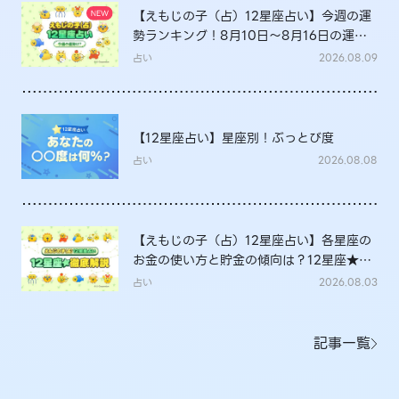
【えもじの子（占）12星座占い】今週の運
勢ランキング！8月10日～8月16日の運勢
は？
占い
2026.08.09
【12星座占い】星座別！ぶっとび度
占い
2026.08.08
【えもじの子（占）12星座占い】各星座の
お金の使い方と貯金の傾向は？12星座★徹
底解説
占い
2026.08.03
記事一覧