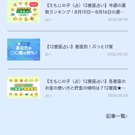
【えもじの子（占）12星座占い】今週の運
勢ランキング！8月10日～8月16日の運勢
は？
占い
2026.08.09
【12星座占い】星座別！ぶっとび度
占い
2026.08.08
【えもじの子（占）12星座占い】各星座の
お金の使い方と貯金の傾向は？12星座★徹
底解説
占い
2026.08.03
記事一覧