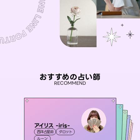
おすすめの占い師
RECOMMEND
アイリス -iris-
彗望
セラピスト理恵
（
すいぼう
）
未来視師＊花
おう 霊感オラクル
西洋占星術
タロット
霊視・オーラ
透視
桃源珠羽
霊視・オーラ
霊視・オーラ
タロット
霊視・オーラ
心理学
（
ルーン
とうげんみう
スピリチュアル・リーディング