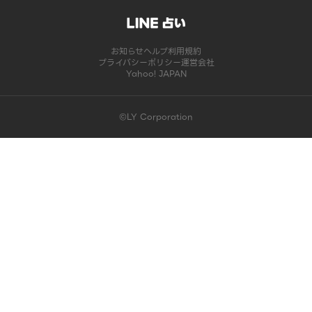
お知らせ
ヘルプ
利用規約
プライバシーポリシー
運営会社
Yahoo! JAPAN
©LY Corporation
このコンテンツは掲載が終了しました | LINE占い