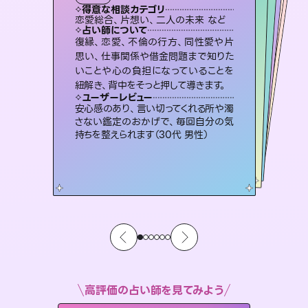
霊視・オーラ
スピリチュアル・リーディング
）
スピリチュアル・リーディング
オラクルカード
タロット
得意な相談カテゴリ
得意な相談カテゴリ
得意な相談カテゴリ
スピリチュアル・リーディング
得意な相談カテゴリ
得意な相談カテゴリ
恋愛総合、片想い、二人の未来 など
片想い、あの人の気持ち、復縁 など
片想い、二人の未来、年の差 など
出逢い、片想い、復縁 など
得意な相談カテゴリ
恋愛総合、あの人の気持ち など
片想い、あの人の気持ち、復縁 など
占い師について
占い師について
占い師について
占い師について
占い師について
占い師について
霊視×オラクルカードを使って「今」と
「未来」そして「気になるあの人の気持
ち」まで丁寧に読み解き、恋や人生のヒ
連絡再開、復縁、成就などの報告実績
多数。セラピストとして2万超の施術経
験があるからこそできる鑑定で、より良
3,700年以上の歴史を持つ東洋最古の
占術「易占」で詳細まで占い、幸せへ向
かう道筋を示します。厳しい結果にも具
復縁、恋愛、不倫の行方、同性愛や片
恋愛のお悩みの中でも特に「曖昧な関
係」の相談を得意としており、友達以上
恋人未満なお相手との今後や本音を丁
思い、仕事関係や借金問題まで知りた
いことや心の負担になっていることを
ントを優しく引き出します。
未来には何パターンもの選択肢があります。不安で視えにくくなっているあなたの素敵な未来を見つけ、その未来を選択できるようアドバイスします。
い未来をサポートします。
寧に読み解き恋愛成就へと導きます。
体的な対策をお伝えします。
ユーザーレビュー
ユーザーレビュー
紐解き、背中をそっと押して導きます。
ユーザーレビュー
ユーザーレビュー
不安な気持ちが嘘みたいに晴れまし
た…！よく視えていらっしゃるんだなと
ユーザーレビュー
職場の人の性質や人間関係、本心など
本当によく視えていてびっくり。対策が
鑑定していただいてアドバイス通りに行
動すると仲が復活してきました。ありが
とても心温まる鑑定でした。しかもこち
らは何も言っていないのに視えていらっ
ユーザーレビュー
複雑な背景もしっかり聞いて鑑定して
いただけました。気持ちが楽になりまし
感じました（40代 女性）
安心感のあり、言い切ってくれる所や濁
打てて前向きになれます（40代）
とうございました（40代 女性）
しゃるんだなと驚きです（30代女性）
さない鑑定のおかげで、毎回自分の気
た（50代 女性）
持ちを整えられます（30代 男性）
高評価の占い師を見てみよう