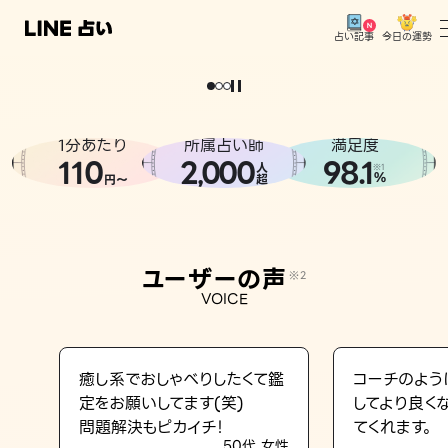
今日の運勢
占い記事
。
どうせなら
運
気
を
味
方
に
し
た
い
、
恋
も
仕
事
も
トップ
ユーザーの声
1分あたり
所属占い師
満足度
相談事例
110
2
000
98.1
,
人
※1
%
円〜
超
占いの流れ
おすすめの占い師
ユーザーの声
※2
よくある質問
VOICE
えもじの子（占）12星座占い
占い記事
癒し系でおしゃべりしたくて鑑
コーチのよう
定をお願いしてます(笑)
してより良く
お知らせ
問題解決もピカイチ！
てくれます。
50代 女性