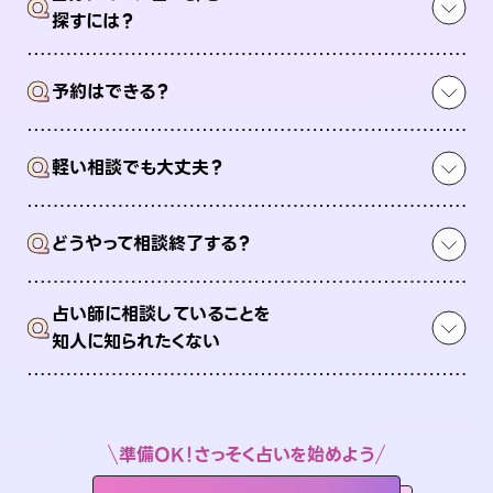
Q
探すには？
Q
予約はできる？
Q
軽い相談でも大丈夫？
Q
どうやって相談終了する？
占い師に相談していることを
Q
知人に知られたくない
準備OK！さっそく占いを始めよう