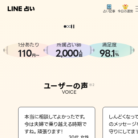
今日の運勢
占い記事
。
どうせなら
運
気
を
味
方
に
し
た
い
、
恋
も
仕
事
も
トップ
ユーザーの声
1分あたり
所属占い師
満足度
相談事例
110
2
000
98.1
,
人
※1
%
円〜
超
占いの流れ
おすすめの占い師
ユーザーの声
※2
よくある質問
VOICE
えもじの子（占）12星座占い
占い記事
本当に相談してよかったです。
しんどくなっ
今は夫婦で乗り越える時期で
のメッセージ
お知らせ
すね。頑張ります！
守りにしてま
30代 女性