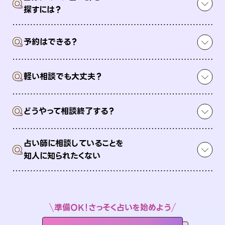
Q
探すには？
Q
予約はできる？
Q
軽い相談でも大丈夫？
Q
どうやって相談終了する？
占い師に相談していることを
Q
知人に知られたくない
準備OK！さっそく占いを始めよう