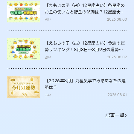
【えもじの子（占）12星座占い】各星座の
お金の使い方と貯金の傾向は？12星座★徹
底解説
占い
2026.08.03
【えもじの子（占）12星座占い】今週の運
勢ランキング！8月3日～8月9日の運勢
は？
占い
2026.08.02
【2026年8月】九星気学でみるあなたの運
勢は？
占い
2026.08.01
記事一覧