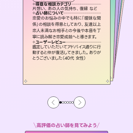
タロット
霊視・オーラ
スピリチュアル・リーディング
ルーン
スピリチュアル・リーディング
得意な相談カテゴリ
得意な相談カテゴリ
得意な相談カテゴリ
オラクルカード
得意な相談カテゴリ
得意な相談カテゴリ
片想い、あの人の気持ち、復縁 など
片想い、あの人の気持ち、復縁 など
出逢い、片想い、復縁 など
恋愛総合、片想い、二人の未来 など
得意な相談カテゴリ
片想い、二人の未来、年の差 など
恋愛総合、あの人の気持ち など
占い師について
占い師について
占い師について
占い師について
占い師について
占い師について
連絡再開、復縁、成就などの報告実績
多数。セラピストとして2万超の施術経
験があるからこそできる鑑定で、より良
未来には何パターンもの選択肢があり
ます。不安で視えにくくなっているあな
たの素敵な未来を見つけ、その未来を
3,700年以上の歴史を持つ東洋最古の
占術「易占」で詳細まで占い、幸せへ向
かう道筋を示します。厳しい結果にも具
恋愛のお悩みの中でも特に「曖昧な関
霊視×オラクルカードを使って「今」と
「未来」そして「気になるあの人の気持
ち」まで丁寧に読み解き、恋や人生のヒ
係」の相談を得意としており、友達以上
恋人未満なお相手との今後や本音を丁
い未来をサポートします。
復縁、恋愛、不倫の行方、同性愛や片思い、仕事関係や借金問題まで知りたいことや心の負担になっていることを紐解き、背中をそっと押して導きます。
選択できるようアドバイスします。
ントを優しく引き出します。
体的な対策をお伝えします。
ユーザーレビュー
ユーザーレビュー
寧に読み解き恋愛成就へと導きます。
ユーザーレビュー
ユーザーレビュー
とても心温まる鑑定でした。しかもこち
らは何も言っていないのに視えていらっ
ユーザーレビュー
安心感のあり、言い切ってくれる所や濁
さない鑑定のおかげで、毎回自分の気
不安な気持ちが嘘みたいに晴れまし
た…！よく視えていらっしゃるんだなと
職場の人の性質や人間関係、本心など
本当によく視えていてびっくり。対策が
ユーザーレビュー
複雑な背景もしっかり聞いて鑑定して
いただけました。気持ちが楽になりまし
しゃるんだなと驚きです（30代女性）
鑑定していただいてアドバイス通りに行
持ちを整えられます（30代 男性）
感じました（40代 女性）
打てて前向きになれます（40代）
動すると仲が復活してきました。ありが
た（50代 女性）
とうございました（40代 女性）
高評価の占い師を見てみよう