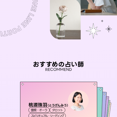
おすすめの占い師
RECOMMEND
桃源珠羽
彗望
（
とうげんみう
）
未来視師＊花
（
すいぼう
）
アイリス -iris-
セラピスト理恵
霊視・オーラ
タロット
霊視・オーラ
透視
おう 霊感オラクル
霊視・オーラ
西洋占星術
心理学
霊視・オーラ
タロット
スピリチュアル・リーディング
スピリチュアル・リーディング