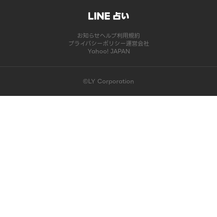
お知らせ
ヘルプ
利用規約
プライバシーポリシー
運営会社
Yahoo! JAPAN
©LY Corporation
このコンテンツは掲載が終了しました | LINE占い