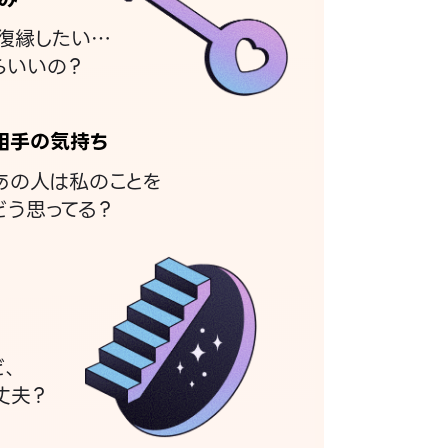
復縁したい…
らいいの？
相手の気持ち
あの人は私のことを
どう思ってる？
ど、
丈夫？