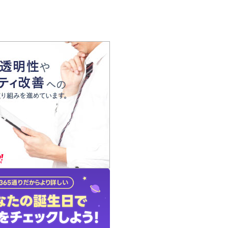
の声
れ
の占い師
質問