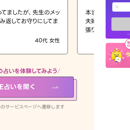
えもじの
ってましたが、先生のメッ
本当に相談してよ
み返してお守りにしてま
夫婦で乗り越える
占い記事
張ります！
※
40代 女性
お知らせ
の占いを体験してみよう
NE占いを開く
※LINEアプ
リ内のサービスページへ遷移します