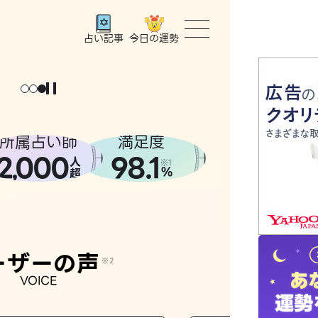
今日の運勢
占い記事
トップ
ユーザー
所属占い師
満足度
2
000
98.1
,
人
相談事例
※1
%
超
占いの流
おすすめ
ーザーの声
※2
VOICE
よくある