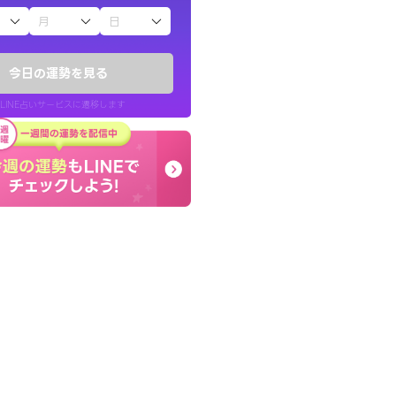
子（占）12星座占い
かったです。今は
コーチのように占い結果
時期ですね。頑
り良くなる指針を提示し
今日の運勢を見る
LINE占いサービスに遷移します
30代 女性
LINE占いを開く
リ内のサービスページへ遷移します