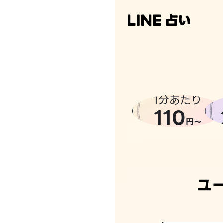
1分あたり
110
円〜
ユ