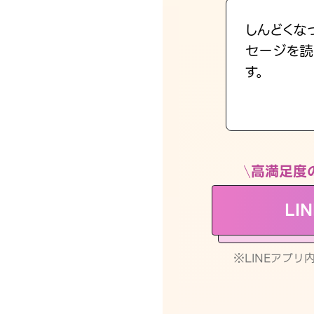
しんどくな
セージを読
す。
高満足度
LI
※LINEアプ