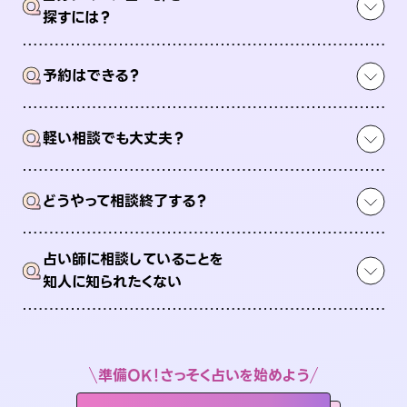
Q
探すには？
Q
予約はできる？
Q
軽い相談でも大丈夫？
Q
どうやって相談終了する？
占い師に相談していることを
Q
知人に知られたくない
準備OK！さっそく占いを始めよう