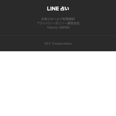
お知らせ
ヘルプ
利用規約
プライバシーポリシー
運営会社
Yahoo! JAPAN
©LY Corporation
このコンテンツは掲載が終了しました | LINE占い