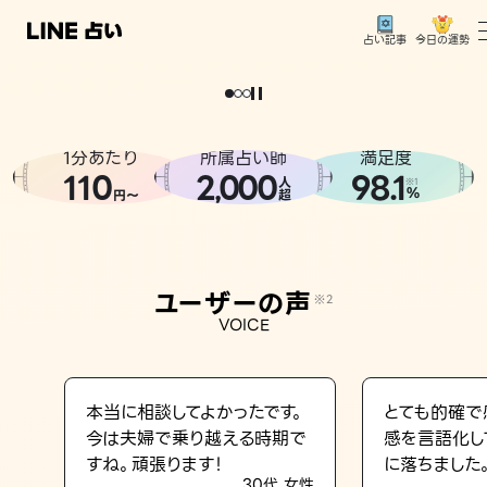
今日の運勢
占い記事
。
どうせなら
運
気
を
味
方
に
し
た
い
、
恋
も
仕
事
も
トップ
ユーザーの声
1分あたり
所属占い師
満足度
相談事例
110
2
000
98.1
,
人
※1
%
円〜
超
占いの流れ
おすすめの占い師
ユーザーの声
※2
よくある質問
VOICE
えもじの子（占）12星座占い
占い記事
本当に相談してよかったです。
とても的確で
今は夫婦で乗り越える時期で
感を言語化し
お知らせ
すね。頑張ります！
に落ちました
30代 女性