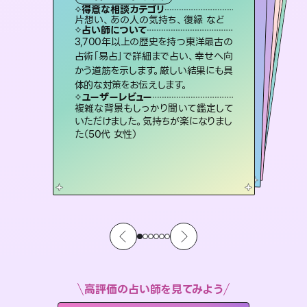
タロット
霊視・オーラ
スピリチュアル・リーディング
オラクルカード
スピリチュアル・リーディング
タロット
得意な相談カテゴリ
得意な相談カテゴリ
得意な相談カテゴリ
スピリチュアル・リーディング
得意な相談カテゴリ
得意な相談カテゴリ
片想い、あの人の気持ち、復縁 など
恋愛総合、片想い、二人の未来 など
出逢い、片想い、復縁 など
恋愛総合、あの人の気持ち など
得意な相談カテゴリ
片想い、あの人の気持ち、復縁 など
片想い、二人の未来、年の差 など
占い師について
占い師について
占い師について
占い師について
占い師について
占い師について
恋愛のお悩みの中でも特に「曖昧な関
係」の相談を得意としており、友達以上
恋人未満なお相手との今後や本音を丁
未来には何パターンもの選択肢があり
ます。不安で視えにくくなっているあな
たの素敵な未来を見つけ、その未来を
復縁、恋愛、不倫の行方、同性愛や片
思い、仕事関係や借金問題まで知りた
いことや心の負担になっていることを
3,700年以上の歴史を持つ東洋最古の
連絡再開、復縁、成就などの報告実績
多数。セラピストとして2万超の施術経
験があるからこそできる鑑定で、より良
占術「易占」で詳細まで占い、幸せへ向
かう道筋を示します。厳しい結果にも具
寧に読み解き恋愛成就へと導きます。
霊視×オラクルカードを使って「今」と「未来」そして「気になるあの人の気持ち」まで丁寧に読み解き、恋や人生のヒントを優しく引き出します。
選択できるようアドバイスします。
い未来をサポートします。
紐解き、背中をそっと押して導きます。
ユーザーレビュー
ユーザーレビュー
体的な対策をお伝えします。
ユーザーレビュー
ユーザーレビュー
鑑定していただいてアドバイス通りに行
動すると仲が復活してきました。ありが
ユーザーレビュー
不安な気持ちが嘘みたいに晴れまし
た…！よく視えていらっしゃるんだなと
とても心温まる鑑定でした。しかもこち
らは何も言っていないのに視えていらっ
職場の人の性質や人間関係、本心など
本当によく視えていてびっくり。対策が
ユーザーレビュー
安心感のあり、言い切ってくれる所や濁
さない鑑定のおかげで、毎回自分の気
とうございました（40代 女性）
複雑な背景もしっかり聞いて鑑定して
感じました（40代 女性）
しゃるんだなと驚きです（30代女性）
打てて前向きになれます（40代）
いただけました。気持ちが楽になりまし
持ちを整えられます（30代 男性）
た（50代 女性）
高評価の占い師を見てみよう