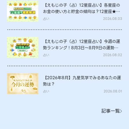
【えもじの子（占）12星座占い】各星座の
お金の使い方と貯金の傾向は？12星座★徹
底解説
占い
2026.08.03
【えもじの子（占）12星座占い】今週の運
勢ランキング！8月3日～8月9日の運勢
は？
占い
2026.08.02
【2026年8月】九星気学でみるあなたの運
勢は？
占い
2026.08.01
記事一覧