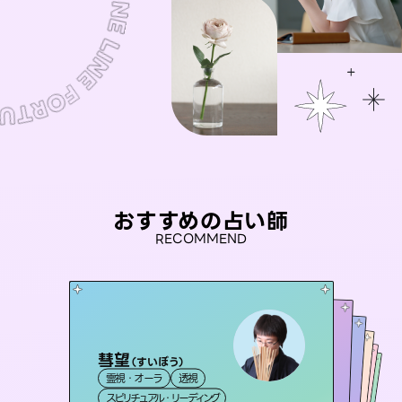
おすすめの占い師
RECOMMEND
彗望
アイリス -iris-
（
すいぼう
）
未来視師＊花
おう 霊感オラクル
桃源珠羽
霊視・オーラ
透視
西洋占星術
タロット
セラピスト理恵
霊視・オーラ
（
とうげんみう
霊視・オーラ
心理学
霊視・オーラ
）
スピリチュアル・リーディング
ルーン