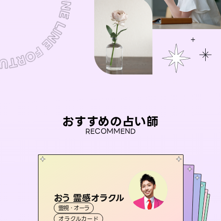
おすすめの占い師
RECOMMEND
おう 霊感オラクル
アイリス -iris-
未来視師＊花
彗望
桃源珠羽
霊視・オーラ
（
すいぼう
西洋占星術
）
タロット
セラピスト理恵
霊視・オーラ
（
とうげんみう
霊視・オーラ
心理学
霊視・オーラ
）
透視
オラクルカード
ルーン