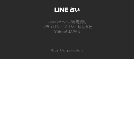
お知らせ
ヘルプ
利用規約
プライバシーポリシー
運営会社
Yahoo! JAPAN
©LY Corporation
このコンテンツは掲載が終了しました | LINE占い