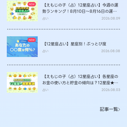
【えもじの子（占）12星座占い】今週の運
勢ランキング！8月10日～8月16日の運勢
は？
占い
2026.08.09
【12星座占い】星座別！ぶっとび度
占い
2026.08.08
【えもじの子（占）12星座占い】各星座の
お金の使い方と貯金の傾向は？12星座★徹
底解説
占い
2026.08.03
記事一覧