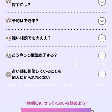
Q
探すには？
Q
予約はできる？
Q
軽い相談でも大丈夫？
Q
どうやって相談終了する？
占い師に相談していることを
Q
知人に知られたくない
準備OK！さっそく占いを始めよう