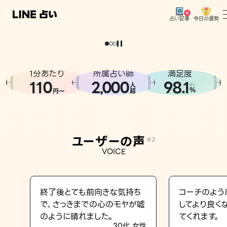
今日の運勢
占い記事
。
どうせなら
運
気
を
味
方
に
し
た
い
、
恋
も
仕
事
も
トップ
ユーザーの声
1分あたり
所属占い師
満足度
相談事例
110
2
000
98.1
,
人
※1
%
円〜
超
占いの流れ
おすすめの占い師
ユーザーの声
※2
よくある質問
VOICE
えもじの子（占）12星座占い
占い記事
終了後とても前向きな気持ち
コーチのよう
で、さっきまでの心のモヤが嘘
してより良く
お知らせ
のように晴れました。
てくれます。
30代 女性