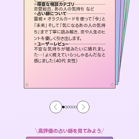
タロット
霊視・オーラ
スピリチュアル・リーディング
スピリチュアル・リーディング
スピリチュアル・リーディング
タロット
得意な相談カテゴリ
得意な相談カテゴリ
得意な相談カテゴリ
スピリチュアル・リーディング
得意な相談カテゴリ
得意な相談カテゴリ
恋愛総合、あの人の気持ち など
恋愛総合、片想い、二人の未来 など
出逢い、片想い、復縁 など
片想い、あの人の気持ち、復縁 など
得意な相談カテゴリ
片想い、あの人の気持ち、復縁 など
片想い、二人の未来、年の差 など
占い師について
占い師について
占い師について
占い師について
占い師について
占い師について
恋愛のお悩みの中でも特に「曖昧な関
係」の相談を得意としており、友達以上
恋人未満なお相手との今後や本音を丁
未来には何パターンもの選択肢があり
ます。不安で視えにくくなっているあな
たの素敵な未来を見つけ、その未来を
復縁、恋愛、不倫の行方、同性愛や片
思い、仕事関係や借金問題まで知りた
いことや心の負担になっていることを
霊視×オラクルカードを使って「今」と
連絡再開、復縁、成就などの報告実績
多数。セラピストとして2万超の施術経
験があるからこそできる鑑定で、より良
「未来」そして「気になるあの人の気持
ち」まで丁寧に読み解き、恋や人生のヒ
寧に読み解き恋愛成就へと導きます。
3,700年以上の歴史を持つ東洋最古の占術「易占」で詳細まで占い、幸せへ向かう道筋を示します。厳しい結果にも具体的な対策をお伝えします。
選択できるようアドバイスします。
い未来をサポートします。
紐解き、背中をそっと押して導きます。
ユーザーレビュー
ユーザーレビュー
ントを優しく引き出します。
ユーザーレビュー
ユーザーレビュー
鑑定していただいてアドバイス通りに行
動すると仲が復活してきました。ありが
ユーザーレビュー
複雑な背景もしっかり聞いて鑑定して
いただけました。気持ちが楽になりまし
とても心温まる鑑定でした。しかもこち
らは何も言っていないのに視えていらっ
職場の人の性質や人間関係、本心など
本当によく視えていてびっくり。対策が
ユーザーレビュー
安心感のあり、言い切ってくれる所や濁
さない鑑定のおかげで、毎回自分の気
とうございました（40代 女性）
不安な気持ちが嘘みたいに晴れまし
た（50代 女性）
しゃるんだなと驚きです（30代女性）
打てて前向きになれます（40代）
た…！よく視えていらっしゃるんだなと
持ちを整えられます（30代 男性）
感じました（40代 女性）
高評価の占い師を見てみよう