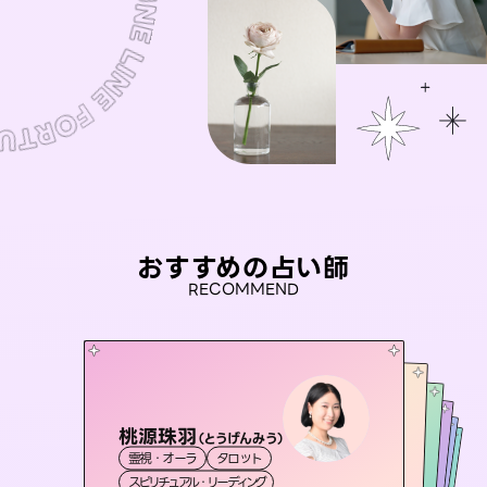
おすすめの占い師
RECOMMEND
桃源珠羽
おう 霊感オラクル
（
とうげんみう
）
セラピスト理恵
アイリス -iris-
未来視師＊花
霊視・オーラ
タロット
霊視・オーラ
彗望
霊視・オーラ
西洋占星術
タロット
（
すいぼう
霊視・オーラ
タロット
スピリチュアル・リーディング
）
オラクルカード
心理学