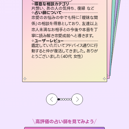
霊視・オーラ
スピリチュアル・リーディング
ルーン
スピリチュアル・リーディング
透視
得意な相談カテゴリ
得意な相談カテゴリ
得意な相談カテゴリ
スピリチュアル・リーディング
得意な相談カテゴリ
得意な相談カテゴリ
片想い、あの人の気持ち、復縁 など
恋愛総合、あの人の気持ち など
片想い、二人の未来、年の差 など
恋愛総合、片想い、二人の未来 など
得意な相談カテゴリ
出逢い、片想い、復縁 など
片想い、あの人の気持ち、復縁 など
占い師について
占い師について
占い師について
占い師について
占い師について
占い師について
未来には何パターンもの選択肢があり
ます。不安で視えにくくなっているあな
たの素敵な未来を見つけ、その未来を
連絡再開、復縁、成就などの報告実績
多数。セラピストとして2万超の施術経
験があるからこそできる鑑定で、より良
霊視×オラクルカードを使って「今」と
「未来」そして「気になるあの人の気持
ち」まで丁寧に読み解き、恋や人生のヒ
恋愛のお悩みの中でも特に「曖昧な関
3,700年以上の歴史を持つ東洋最古の
占術「易占」で詳細まで占い、幸せへ向
かう道筋を示します。厳しい結果にも具
係」の相談を得意としており、友達以上
恋人未満なお相手との今後や本音を丁
選択できるようアドバイスします。
復縁、恋愛、不倫の行方、同性愛や片思い、仕事関係や借金問題まで知りたいことや心の負担になっていることを紐解き、背中をそっと押して導きます。
い未来をサポートします。
体的な対策をお伝えします。
ントを優しく引き出します。
ユーザーレビュー
ユーザーレビュー
寧に読み解き恋愛成就へと導きます。
ユーザーレビュー
ユーザーレビュー
職場の人の性質や人間関係、本心など
本当によく視えていてびっくり。対策が
ユーザーレビュー
安心感のあり、言い切ってくれる所や濁
さない鑑定のおかげで、毎回自分の気
複雑な背景もしっかり聞いて鑑定して
いただけました。気持ちが楽になりまし
とても心温まる鑑定でした。しかもこち
らは何も言っていないのに視えていらっ
ユーザーレビュー
不安な気持ちが嘘みたいに晴れまし
た…！よく視えていらっしゃるんだなと
打てて前向きになれます（40代）
鑑定していただいてアドバイス通りに行
持ちを整えられます（30代 男性）
た（50代 女性）
しゃるんだなと驚きです（30代女性）
動すると仲が復活してきました。ありが
感じました（40代 女性）
とうございました（40代 女性）
高評価の占い師を見てみよう