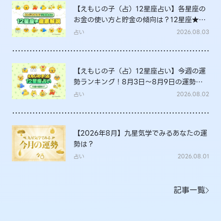
【えもじの子（占）12星座占い】各星座の
お金の使い方と貯金の傾向は？12星座★徹
底解説
占い
2026.08.03
【えもじの子（占）12星座占い】今週の運
勢ランキング！8月3日～8月9日の運勢
は？
占い
2026.08.02
【2026年8月】九星気学でみるあなたの運
勢は？
占い
2026.08.01
記事一覧