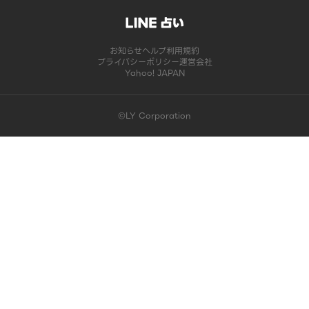
お知らせ
ヘルプ
利用規約
プライバシーポリシー
運営会社
Yahoo! JAPAN
©LY Corporation
このコンテンツは掲載が終了しました | LINE占い