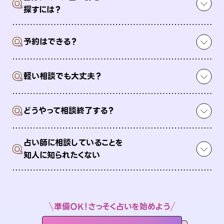
Q
探すには？
Q
予約はできる？
Q
軽い相談でも大丈夫？
Q
どうやって相談終了する？
占い師に相談していることを
Q
知人に知られたくない
準備OK！さっそく占いを始めよう