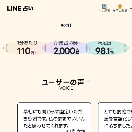
今日の運勢
占い記事
。
どうせなら
運
気
を
味
方
に
し
た
い
、
恋
も
仕
事
も
トップ
ユーザーの声
1分あたり
所属占い師
満足度
相談事例
110
2
000
98.1
,
人
※1
%
円〜
超
占いの流れ
おすすめの占い師
ユーザーの声
※2
よくある質問
VOICE
えもじの子（占）12星座占い
占い記事
早朝にも関わらず鑑定いただ
とても的確で
き感謝です。私のままでいいん
感を言語化し
お知らせ
だと思わせてくれます。
に落ちました
40代 女性