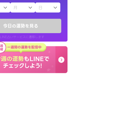
子（占）12星座占い
ていた違和感を
しんどくなってましたが
ので腑に落ちまし
セージを読み返してお守
今日の運勢を見る
す。
LINE占いサービスに遷移します
30代 女性
LINE占いを開く
リ内のサービスページへ遷移します