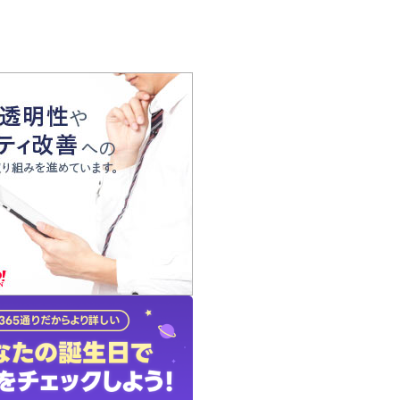
の声
れ
の占い師
質問