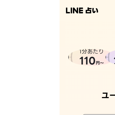
なんかち
1分あたり
110
円〜
ユ