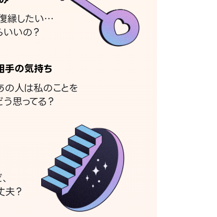
復縁したい…
らいいの？
相手の気持ち
あの人は私のことを
どう思ってる？
ど、
丈夫？