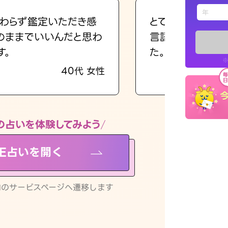
えもじの
わらず鑑定いただき感
とても的確で感じ
のままでいいんだと思わ
言語化してくれた
占い記事
す。
た。
※
40代 女性
お知らせ
の占いを体験してみよう
NE占いを開く
※LINEアプ
リ内のサービスページへ遷移します