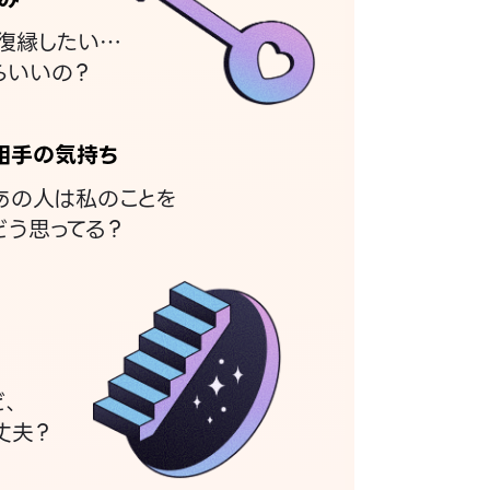
復縁したい…
らいいの？
相手の気持ち
あの人は私のことを
どう思ってる？
ど、
丈夫？