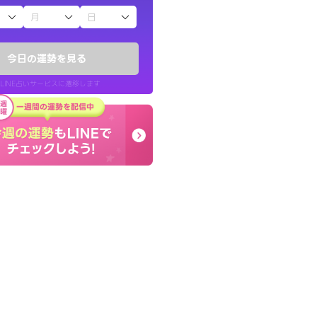
子（占）12星座占い
鑑定いただき感
癒し系でおしゃべりした
でいいんだと思わ
お願いしてます(笑)
今日の運勢を見る
問題解決もピカイチ！
LINE占いサービスに遷移します
40代 女性
LINE占いを開く
リ内のサービスページへ遷移します