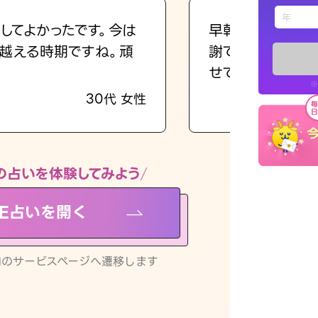
えもじの
してよかったです。今は
早朝にも関わらず
越える時期ですね。頑
謝です。私のまま
占い記事
せてくれます。
※
30代 女性
お知らせ
の占いを体験してみよう
NE占いを開く
※LINEアプ
リ内のサービスページへ遷移します