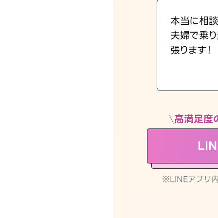
本当に相談
夫婦で乗り
張ります！
高満足度
LI
※LINEアプ