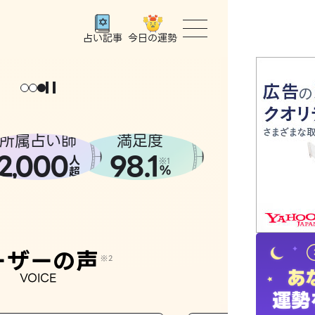
今日の運勢
占い記事
トップ
ユーザー
所属占い師
満足度
2
000
98.1
,
人
相談事例
※1
%
超
占いの流
おすすめ
ーザーの声
※2
VOICE
よくある