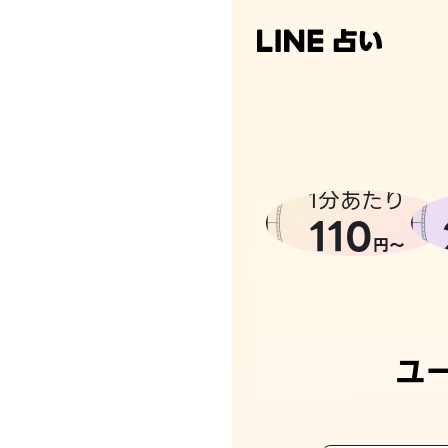
1分あたり
110
円〜
ユ