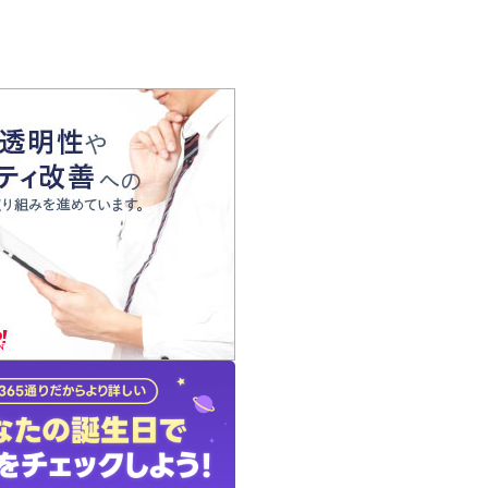
の声
れ
の占い師
質問