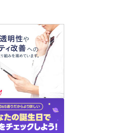
の声
れ
の占い師
質問