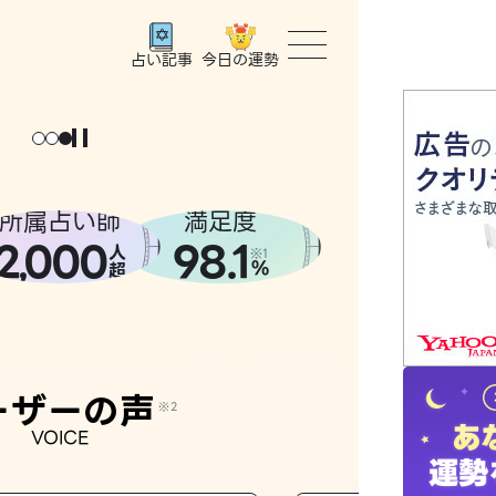
今日の運勢
占い記事
トップ
ユーザー
所属占い師
満足度
2
000
98.1
,
人
相談事例
※1
%
超
占いの流
おすすめ
ーザーの声
※2
VOICE
よくある