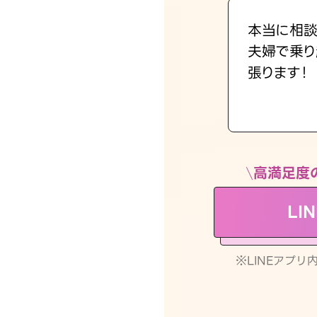
本当に相談
夫婦で乗り
張ります！
高満足度
LI
※LINEアプ