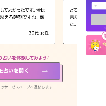
えもじの
してよかったです。今は
とても的確で感じ
越える時期ですね。頑
言語化してくれた
占い記事
た。
※
30代 女性
お知らせ
の占いを体験してみよう
NE占いを開く
※LINEアプ
リ内のサービスページへ遷移します