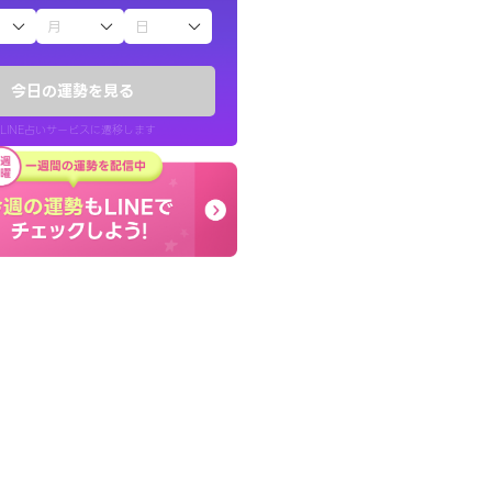
子（占）12星座占い
ていた違和感を
しんどくなってましたが
ので腑に落ちまし
セージを読み返してお守
今日の運勢を見る
す。
LINE占いサービスに遷移します
30代 女性
LINE占いを開く
リ内のサービスページへ遷移します