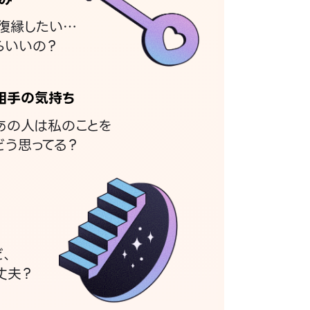
復縁したい…
らいいの？
相手の気持ち
あの人は私のことを
どう思ってる？
ど、
丈夫？