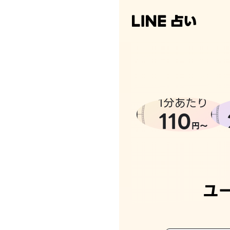
1分あたり
110
円〜
ユ