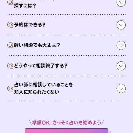
Q
探すには？
Q
予約はできる？
Q
軽い相談でも大丈夫？
Q
どうやって相談終了する？
占い師に相談していることを
Q
知人に知られたくない
準備OK！さっそく占いを始めよう