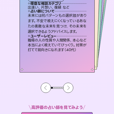
霊視・オーラ
スピリチュアル・リーディング
ルーン
オラクルカード
タロット
得意な相談カテゴリ
得意な相談カテゴリ
得意な相談カテゴリ
スピリチュアル・リーディング
得意な相談カテゴリ
得意な相談カテゴリ
出逢い、片想い、復縁 など
片想い、あの人の気持ち、復縁 など
片想い、あの人の気持ち、復縁 など
恋愛総合、片想い、二人の未来 など
得意な相談カテゴリ
恋愛総合、あの人の気持ち など
片想い、二人の未来、年の差 など
占い師について
占い師について
占い師について
占い師について
占い師について
占い師について
霊視×オラクルカードを使って「今」と
「未来」そして「気になるあの人の気持
ち」まで丁寧に読み解き、恋や人生のヒ
3,700年以上の歴史を持つ東洋最古の
占術「易占」で詳細まで占い、幸せへ向
かう道筋を示します。厳しい結果にも具
恋愛のお悩みの中でも特に「曖昧な関
係」の相談を得意としており、友達以上
恋人未満なお相手との今後や本音を丁
未来には何パターンもの選択肢があり
連絡再開、復縁、成就などの報告実績
多数。セラピストとして2万超の施術経
験があるからこそできる鑑定で、より良
ます。不安で視えにくくなっているあな
たの素敵な未来を見つけ、その未来を
ントを優しく引き出します。
復縁、恋愛、不倫の行方、同性愛や片思い、仕事関係や借金問題まで知りたいことや心の負担になっていることを紐解き、背中をそっと押して導きます。
体的な対策をお伝えします。
い未来をサポートします。
寧に読み解き恋愛成就へと導きます。
ユーザーレビュー
ユーザーレビュー
選択できるようアドバイスします。
ユーザーレビュー
ユーザーレビュー
不安な気持ちが嘘みたいに晴れまし
た…！よく視えていらっしゃるんだなと
ユーザーレビュー
安心感のあり、言い切ってくれる所や濁
さない鑑定のおかげで、毎回自分の気
とても心温まる鑑定でした。しかもこち
らは何も言っていないのに視えていらっ
複雑な背景もしっかり聞いて鑑定して
いただけました。気持ちが楽になりまし
ユーザーレビュー
鑑定していただいてアドバイス通りに行
動すると仲が復活してきました。ありが
感じました（40代 女性）
職場の人の性質や人間関係、本心など
持ちを整えられます（30代 男性）
しゃるんだなと驚きです（30代女性）
た（50代 女性）
本当によく視えていてびっくり。対策が
とうございました（40代 女性）
打てて前向きになれます（40代）
高評価の占い師を見てみよう