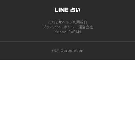
お知らせ
ヘルプ
利用規約
プライバシーポリシー
運営会社
Yahoo! JAPAN
©LY Corporation
このコンテンツは掲載が終了しました | LINE占い