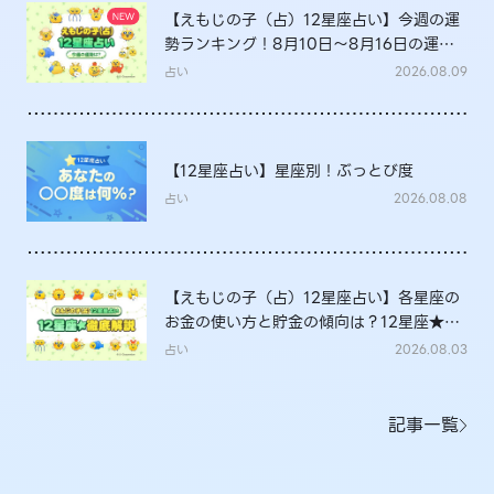
【えもじの子（占）12星座占い】今週の運
勢ランキング！8月10日～8月16日の運勢
は？
占い
2026.08.09
【12星座占い】星座別！ぶっとび度
占い
2026.08.08
【えもじの子（占）12星座占い】各星座の
お金の使い方と貯金の傾向は？12星座★徹
底解説
占い
2026.08.03
記事一覧