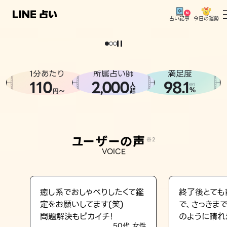
今日の運勢
占い記事
。
どうせなら
運
気
を
味
方
に
し
た
い
、
恋
も
仕
事
も
トップ
ユーザーの声
1分あたり
所属占い師
満足度
相談事例
110
2
000
98.1
,
人
※1
%
円〜
超
占いの流れ
おすすめの占い師
ユーザーの声
※2
よくある質問
VOICE
えもじの子（占）12星座占い
占い記事
癒し系でおしゃべりしたくて鑑
終了後とても
定をお願いしてます(笑)
で、さっきま
お知らせ
問題解決もピカイチ！
のように晴れ
50代 女性