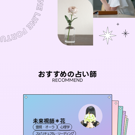
おすすめの占い師
RECOMMEND
未来視師＊花
桃源珠羽
彗望
（
とうげんみう
）
アイリス -iris-
（
すいぼう
おう 霊感オラクル
）
霊視・オーラ
心理学
霊視・オーラ
タロット
セラピスト理恵
霊視・オーラ
西洋占星術
透視
霊視・オーラ
タロット
スピリチュアル・リーディング
スピリチュアル・リーディング