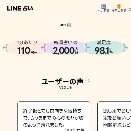
今日の運勢
占い記事
。
どうせなら
運
気
を
味
方
に
し
た
い
、
恋
も
仕
事
も
トップ
ユーザーの声
1分あたり
所属占い師
満足度
相談事例
110
2
000
98.1
,
人
※1
%
円〜
超
占いの流れ
おすすめの占い師
ユーザーの声
※2
よくある質問
VOICE
えもじの子（占）12星座占い
占い記事
終了後とても前向きな気持ち
癒し系でおし
で、さっきまでの心のモヤが嘘
定をお願いし
お知らせ
のように晴れました。
問題解決もピ
30代 女性