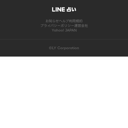
お知らせ
ヘルプ
利用規約
プライバシーポリシー
運営会社
Yahoo! JAPAN
©LY Corporation
このコンテンツは掲載が終了しました | LINE占い