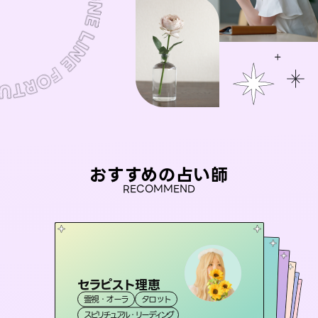
おすすめの占い師
RECOMMEND
セラピスト理恵
彗望
アイリス -iris-
（
すいぼう
）
おう 霊感オラクル
未来視師＊花
霊視・オーラ
タロット
霊視・オーラ
透視
桃源珠羽
西洋占星術
タロット
霊視・オーラ
霊視・オーラ
（
スピリチュアル・リーディング
とうげんみう
スピリチュアル・リーディング
心理学