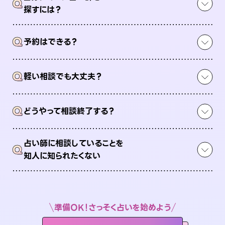
Q
探すには？
Q
予約はできる？
Q
軽い相談でも大丈夫？
Q
どうやって相談終了する？
占い師に相談していることを
Q
知人に知られたくない
準備OK！さっそく占いを始めよう