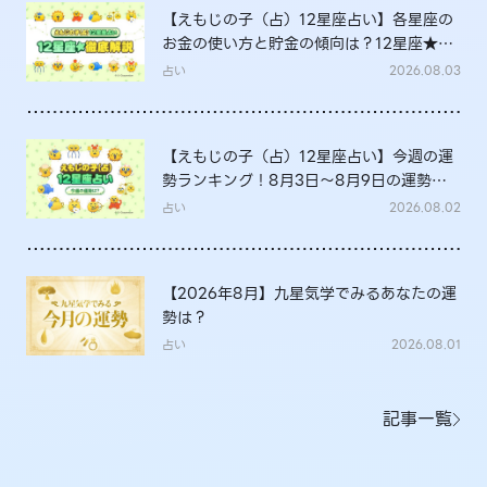
【えもじの子（占）12星座占い】各星座の
お金の使い方と貯金の傾向は？12星座★徹
底解説
占い
2026.08.03
【えもじの子（占）12星座占い】今週の運
勢ランキング！8月3日～8月9日の運勢
は？
占い
2026.08.02
【2026年8月】九星気学でみるあなたの運
勢は？
占い
2026.08.01
記事一覧