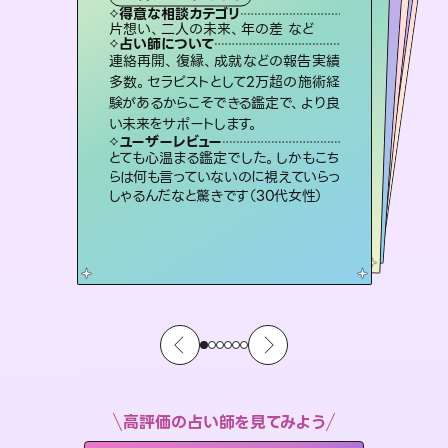
霊視・オーラ
ルーン
）
オラクルカード
スピリチュアル・リーディング
タロット
得意な相談カテゴリ
得意な相談カテゴリ
得意な相談カテゴリ
スピリチュアル・リーディング
得意な相談カテゴリ
得意な相談カテゴリ
片想い、二人の未来、年の差 など
片想い、あの人の気持ち、復縁 など
恋愛総合、片想い、二人の未来 など
恋愛総合、あの人の気持ち など
得意な相談カテゴリ
出逢い、片想い、復縁 など
片想い、あの人の気持ち、復縁 など
占い師について
占い師について
占い師について
占い師について
占い師について
占い師について
未来には何パターンもの選択肢があり
ます。不安で視えにくくなっているあな
たの素敵な未来を見つけ、その未来を
復縁、恋愛、不倫の行方、同性愛や片
思い、仕事関係や借金問題まで知りた
いことや心の負担になっていることを
3,700年以上の歴史を持つ東洋最古の
占術「易占」で詳細まで占い、幸せへ向
かう道筋を示します。厳しい結果にも具
連絡再開、復縁、成就などの報告実績
恋愛のお悩みの中でも特に「曖昧な関
係」の相談を得意としており、友達以上
恋人未満なお相手との今後や本音を丁
多数。セラピストとして2万超の施術経
験があるからこそできる鑑定で、より良
選択できるようアドバイスします。
霊視×オラクルカードを使って「今」と「未来」そして「気になるあの人の気持ち」まで丁寧に読み解き、恋や人生のヒントを優しく引き出します。
紐解き、背中をそっと押して導きます。
寧に読み解き恋愛成就へと導きます。
体的な対策をお伝えします。
ユーザーレビュー
ユーザーレビュー
い未来をサポートします。
ユーザーレビュー
ユーザーレビュー
職場の人の性質や人間関係、本心など
本当によく視えていてびっくり。対策が
ユーザーレビュー
不安な気持ちが嘘みたいに晴れまし
た…！よく視えていらっしゃるんだなと
鑑定していただいてアドバイス通りに行
動すると仲が復活してきました。ありが
安心感のあり、言い切ってくれる所や濁
さない鑑定のおかげで、毎回自分の気
ユーザーレビュー
複雑な背景もしっかり聞いて鑑定して
いただけました。気持ちが楽になりまし
打てて前向きになれます（40代）
とても心温まる鑑定でした。しかもこち
感じました（40代 女性）
とうございました（40代 女性）
持ちを整えられます（30代 男性）
らは何も言っていないのに視えていらっ
た（50代 女性）
しゃるんだなと驚きです（30代女性）
高評価の占い師を見てみよう