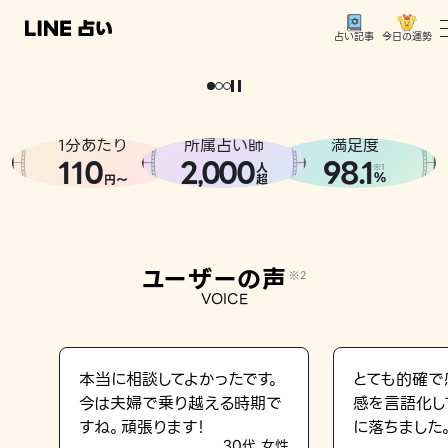
今日の運勢
占い記事
。
どうせなら
運
気
を
味
方
に
し
た
い
、
恋
も
仕
事
も
トップ
ユーザーの声
1分あたり
所属占い師
満足度
相談事例
110
2
000
98.1
,
人
※1
%
円〜
超
占いの流れ
おすすめの占い師
ユーザーの声
※2
よくある質問
VOICE
えもじの子（占）12星座占い
占い記事
本当に相談してよかったです。
とても的確で
今は夫婦で乗り越える時期で
感を言語化し
お知らせ
すね。頑張ります！
に落ちました
30代 女性