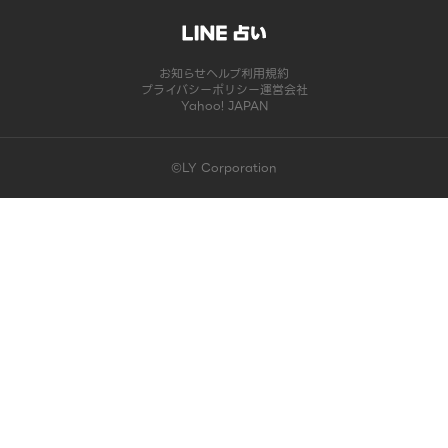
お知らせ
ヘルプ
利用規約
プライバシーポリシー
運営会社
Yahoo! JAPAN
©LY Corporation
このコンテンツは掲載が終了しました | LINE占い