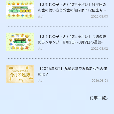
【えもじの子（占）12星座占い】各星座の
お金の使い方と貯金の傾向は？12星座★徹
底解説
占い
2026.08.03
【えもじの子（占）12星座占い】今週の運
勢ランキング！8月3日～8月9日の運勢
は？
占い
2026.08.02
【2026年8月】九星気学でみるあなたの運
勢は？
占い
2026.08.01
記事一覧