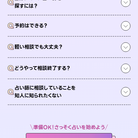
Q
探すには？
Q
予約はできる？
Q
軽い相談でも大丈夫？
Q
どうやって相談終了する？
占い師に相談していることを
Q
知人に知られたくない
準備OK！さっそく占いを始めよう