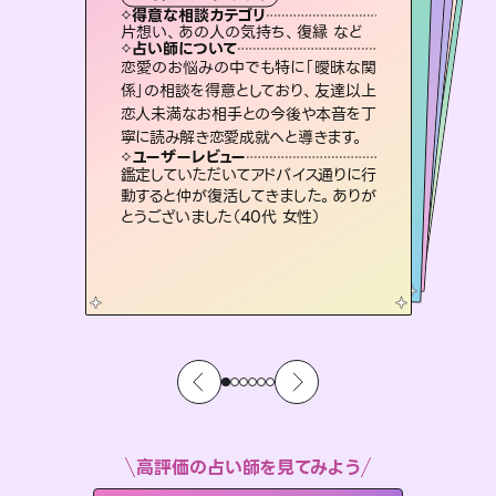
霊視・オーラ
スピリチュアル・リーディング
ルーン
オラクルカード
透視
得意な相談カテゴリ
得意な相談カテゴリ
得意な相談カテゴリ
スピリチュアル・リーディング
得意な相談カテゴリ
得意な相談カテゴリ
片想い、あの人の気持ち、復縁 など
片想い、二人の未来、年の差 など
出逢い、片想い、復縁 など
恋愛総合、片想い、二人の未来 など
得意な相談カテゴリ
恋愛総合、あの人の気持ち など
片想い、あの人の気持ち、復縁 など
占い師について
占い師について
占い師について
占い師について
占い師について
占い師について
霊視×オラクルカードを使って「今」と
「未来」そして「気になるあの人の気持
ち」まで丁寧に読み解き、恋や人生のヒ
未来には何パターンもの選択肢があり
ます。不安で視えにくくなっているあな
たの素敵な未来を見つけ、その未来を
連絡再開、復縁、成就などの報告実績
多数。セラピストとして2万超の施術経
験があるからこそできる鑑定で、より良
恋愛のお悩みの中でも特に「曖昧な関
3,700年以上の歴史を持つ東洋最古の
占術「易占」で詳細まで占い、幸せへ向
かう道筋を示します。厳しい結果にも具
係」の相談を得意としており、友達以上
恋人未満なお相手との今後や本音を丁
ントを優しく引き出します。
復縁、恋愛、不倫の行方、同性愛や片思い、仕事関係や借金問題まで知りたいことや心の負担になっていることを紐解き、背中をそっと押して導きます。
選択できるようアドバイスします。
体的な対策をお伝えします。
い未来をサポートします。
ユーザーレビュー
ユーザーレビュー
寧に読み解き恋愛成就へと導きます。
ユーザーレビュー
ユーザーレビュー
不安な気持ちが嘘みたいに晴れまし
た…！よく視えていらっしゃるんだなと
ユーザーレビュー
安心感のあり、言い切ってくれる所や濁
さない鑑定のおかげで、毎回自分の気
複雑な背景もしっかり聞いて鑑定して
いただけました。気持ちが楽になりまし
職場の人の性質や人間関係、本心など
本当によく視えていてびっくり。対策が
ユーザーレビュー
とても心温まる鑑定でした。しかもこち
らは何も言っていないのに視えていらっ
感じました（40代 女性）
鑑定していただいてアドバイス通りに行
持ちを整えられます（30代 男性）
た（50代 女性）
打てて前向きになれます（40代）
動すると仲が復活してきました。ありが
しゃるんだなと驚きです（30代女性）
とうございました（40代 女性）
高評価の占い師を見てみよう