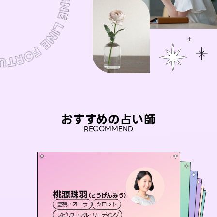
おすすめの占い師
RECOMMEND
桃源珠羽
セラピスト理恵
（
とうげんみう
）
未来視師＊花
アイリス -iris-
おう 霊感オラクル
霊視・オーラ
タロット
霊視・オーラ
タロット
彗望
霊視・オーラ
西洋占星術
心理学
（
すいぼう
霊視・オーラ
タロット
スピリチュアル・リーディング
）
スピリチュアル・リーディング