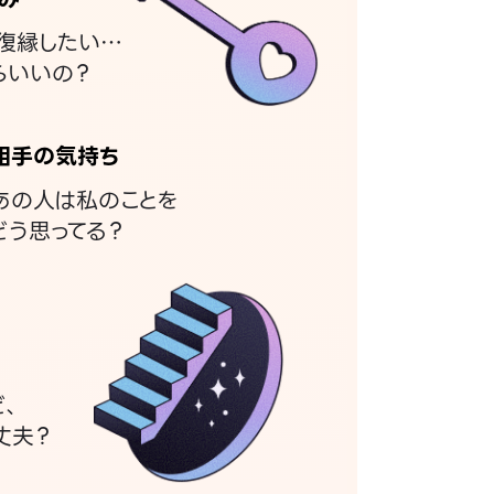
復縁したい…
らいいの？
相手の気持ち
あの人は私のことを
どう思ってる？
ど、
丈夫？