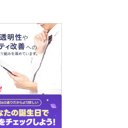
の声
れ
の占い師
質問