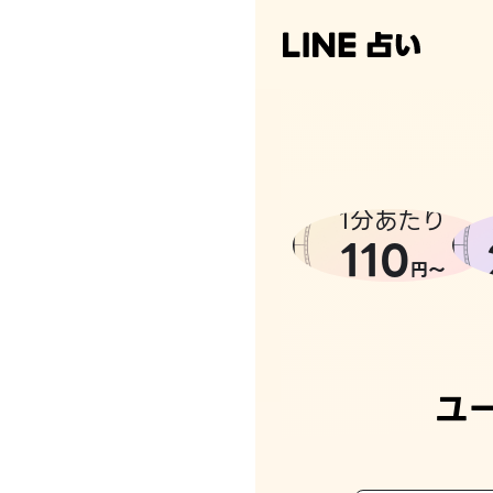
1分あたり
110
円〜
ユ