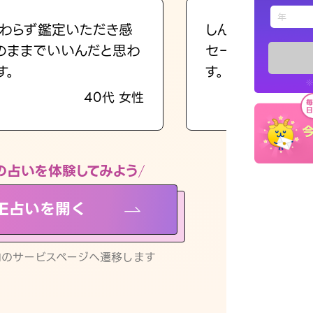
えもじの
わらず鑑定いただき感
しんどくなってま
のままでいいんだと思わ
セージを読み返し
占い記事
す。
す。
※
40代 女性
お知らせ
の占いを体験してみよう
NE占いを開く
※LINEアプ
リ内のサービスページへ遷移します