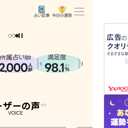
今日の運勢
占い記事
トップ
ユーザー
所属占い師
満足度
2
000
98.1
,
人
相談事例
※1
%
超
占いの流
おすすめ
ーザーの声
※2
VOICE
よくある