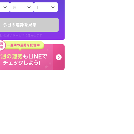
子（占）12星座占い
したが、先生のメッ
本当に相談してよかった
てお守りにしてま
夫婦で乗り越える時期で
今日の運勢を見る
張ります！
LINE占いサービスに遷移します
40代 女性
LINE占いを開く
リ内のサービスページへ遷移します