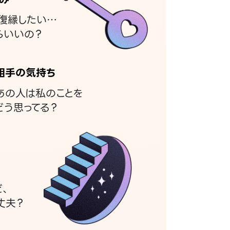
復縁したい…
らいいの？
相手の気持ち
あの人は私のことを
どう思ってる？
ど、
丈夫？