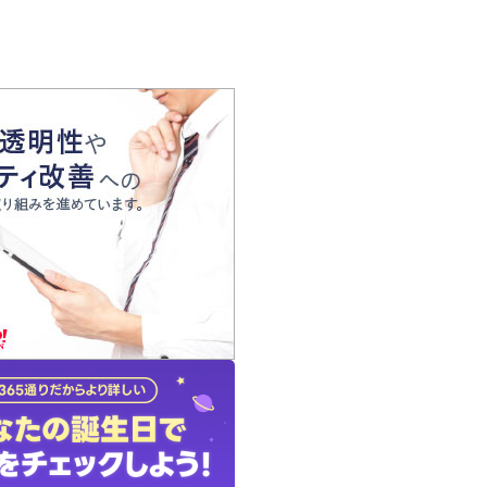
の声
れ
の占い師
質問