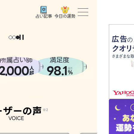
今日の運勢
占い記事
トップ
ょっと
。
元
気
に
な
った
、
話
し
たら
ユーザー
所属占い師
満足度
2
000
98.1
,
人
相談事例
※1
%
超
占いの流
おすすめ
ーザーの声
※2
VOICE
よくある