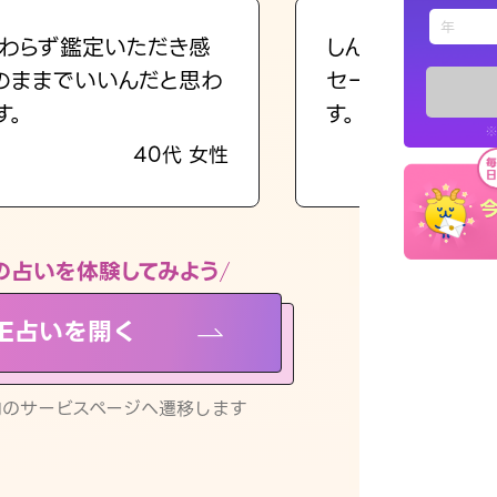
えもじの
わらず鑑定いただき感
しんどくなってま
のままでいいんだと思わ
セージを読み返し
占い記事
す。
す。
※
40代 女性
お知らせ
の占いを体験してみよう
NE占いを開く
※LINEアプ
リ内のサービスページへ遷移します