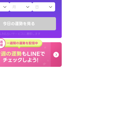
子（占）12星座占い
したが、先生のメッ
コーチのように占い結果
てお守りにしてま
り良くなる指針を提示し
今日の運勢を見る
LINE占いサービスに遷移します
40代 女性
LINE占いを開く
リ内のサービスページへ遷移します