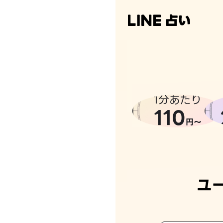
なんかち
1分あたり
110
円〜
ユ