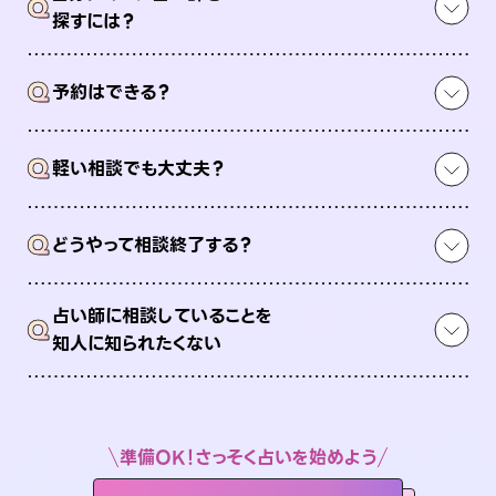
Q
探すには？
Q
予約はできる？
Q
軽い相談でも大丈夫？
Q
どうやって相談終了する？
占い師に相談していることを
Q
知人に知られたくない
準備OK！さっそく占いを始めよう