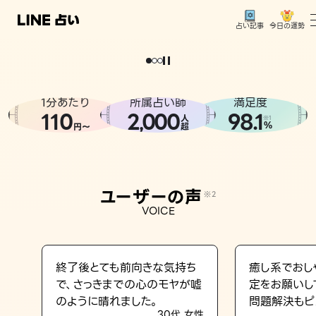
今日の運勢
占い記事
。
どうせなら
運
気
を
味
方
に
し
た
い
、
恋
も
仕
事
も
トップ
ユーザーの声
1分あたり
所属占い師
満足度
相談事例
110
2
000
98.1
,
人
※1
%
円〜
超
占いの流れ
おすすめの占い師
ユーザーの声
※2
よくある質問
VOICE
えもじの子（占）12星座占い
占い記事
終了後とても前向きな気持ち
癒し系でおし
で、さっきまでの心のモヤが嘘
定をお願いし
お知らせ
のように晴れました。
問題解決もピ
30代 女性