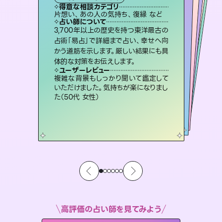
タロット
霊視・オーラ
オラクルカード
スピリチュアル・リーディング
スピリチュアル・リーディング
タロット
得意な相談カテゴリ
得意な相談カテゴリ
得意な相談カテゴリ
スピリチュアル・リーディング
得意な相談カテゴリ
得意な相談カテゴリ
片想い、あの人の気持ち、復縁 など
恋愛総合、片想い、二人の未来 など
恋愛総合、あの人の気持ち など
出逢い、片想い、復縁 など
得意な相談カテゴリ
片想い、あの人の気持ち、復縁 など
片想い、二人の未来、年の差 など
占い師について
占い師について
占い師について
占い師について
占い師について
占い師について
恋愛のお悩みの中でも特に「曖昧な関
係」の相談を得意としており、友達以上
恋人未満なお相手との今後や本音を丁
霊視×オラクルカードを使って「今」と
「未来」そして「気になるあの人の気持
ち」まで丁寧に読み解き、恋や人生のヒ
復縁、恋愛、不倫の行方、同性愛や片
思い、仕事関係や借金問題まで知りた
いことや心の負担になっていることを
3,700年以上の歴史を持つ東洋最古の
連絡再開、復縁、成就などの報告実績
多数。セラピストとして2万超の施術経
験があるからこそできる鑑定で、より良
占術「易占」で詳細まで占い、幸せへ向
かう道筋を示します。厳しい結果にも具
寧に読み解き恋愛成就へと導きます。
未来には何パターンもの選択肢があります。不安で視えにくくなっているあなたの素敵な未来を見つけ、その未来を選択できるようアドバイスします。
ントを優しく引き出します。
い未来をサポートします。
紐解き、背中をそっと押して導きます。
ユーザーレビュー
ユーザーレビュー
体的な対策をお伝えします。
ユーザーレビュー
ユーザーレビュー
鑑定していただいてアドバイス通りに行
動すると仲が復活してきました。ありが
ユーザーレビュー
職場の人の性質や人間関係、本心など
本当によく視えていてびっくり。対策が
とても心温まる鑑定でした。しかもこち
らは何も言っていないのに視えていらっ
不安な気持ちが嘘みたいに晴れまし
た…！よく視えていらっしゃるんだなと
ユーザーレビュー
安心感のあり、言い切ってくれる所や濁
さない鑑定のおかげで、毎回自分の気
とうございました（40代 女性）
複雑な背景もしっかり聞いて鑑定して
打てて前向きになれます（40代）
しゃるんだなと驚きです（30代女性）
感じました（40代 女性）
いただけました。気持ちが楽になりまし
持ちを整えられます（30代 男性）
た（50代 女性）
高評価の占い師を見てみよう