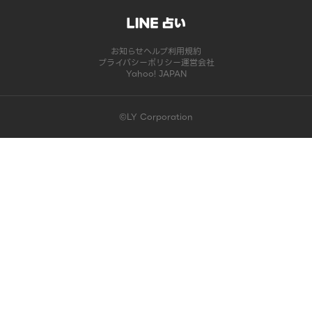
お知らせ
ヘルプ
利用規約
プライバシーポリシー
運営会社
Yahoo! JAPAN
©LY Corporation
このコンテンツは掲載が終了しました | LINE占い