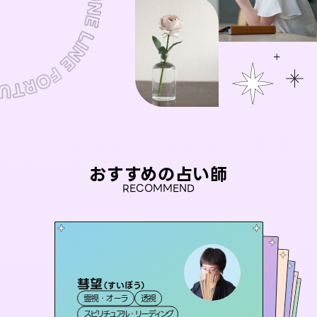
おすすめの占い師
RECOMMEND
彗望
アイリス -iris-
（
すいぼう
）
おう 霊感オラクル
未来視師＊花
桃源珠羽
霊視・オーラ
透視
西洋占星術
タロット
セラピスト理恵
霊視・オーラ
（
とうげんみう
霊視・オーラ
霊視・オーラ
）
心理学
スピリチュアル・リーディング
ルーン