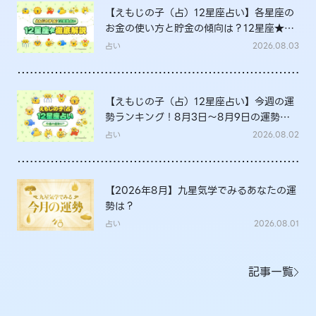
【えもじの子（占）12星座占い】各星座の
お金の使い方と貯金の傾向は？12星座★徹
底解説
占い
2026.08.03
【えもじの子（占）12星座占い】今週の運
勢ランキング！8月3日～8月9日の運勢
は？
占い
2026.08.02
【2026年8月】九星気学でみるあなたの運
勢は？
占い
2026.08.01
記事一覧