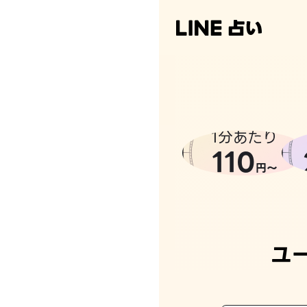
1分あたり
110
円〜
ユ