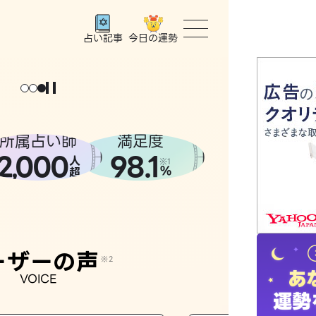
今日の運勢
占い記事
トップ
ユーザー
所属占い師
満足度
2
000
98.1
,
人
相談事例
※1
%
超
占いの流
おすすめ
ーザーの声
※2
VOICE
よくある