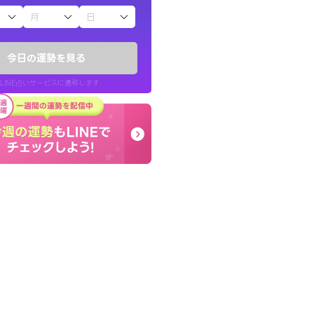
子（占）12星座占い
ていた違和感を
終了後とても前向きな気
ので腑に落ちまし
っきまでの心のモヤが嘘
今日の運勢を見る
晴れました。
LINE占いサービスに遷移します
30代 女性
LINE占いを開く
リ内のサービスページへ遷移します