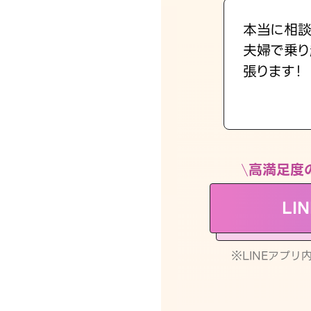
本当に相談
夫婦で乗り
張ります！
高満足度
LI
※LINEアプ