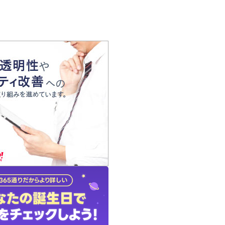
の声
れ
の占い師
質問