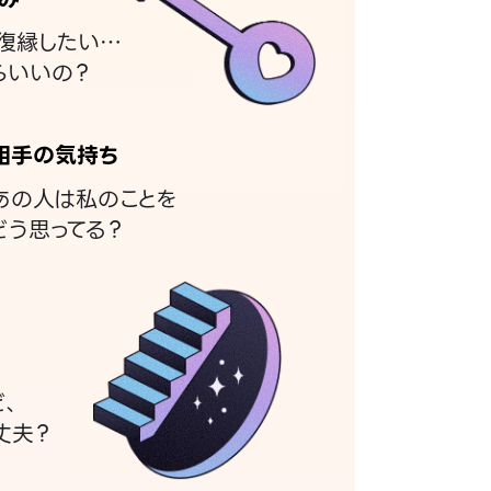
復縁したい…
らいいの？
相手の気持ち
あの人は私のことを
どう思ってる？
ど、
丈夫？