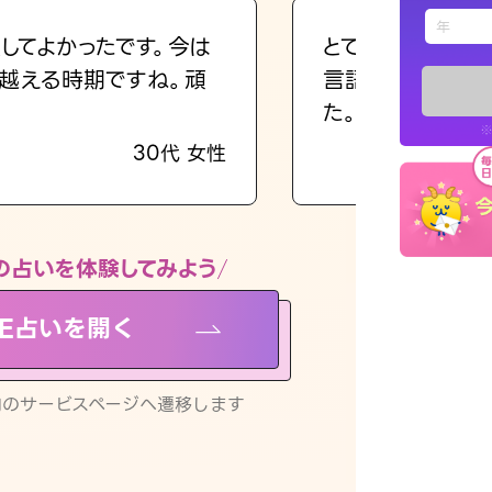
えもじの
してよかったです。今は
とても的確で感じ
越える時期ですね。頑
言語化してくれた
占い記事
た。
※
30代 女性
お知らせ
の占いを体験してみよう
NE占いを開く
※LINEアプ
リ内のサービスページへ遷移します