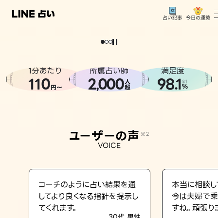
今日の運勢
占い記事
。
どうせなら
運
気
を
味
方
に
し
た
い
、
恋
も
仕
事
も
トップ
ユーザーの声
1分あたり
所属占い師
満足度
相談事例
110
2
000
98.1
,
人
※1
%
円〜
超
占いの流れ
おすすめの占い師
ユーザーの声
※2
よくある質問
VOICE
えもじの子（占）12星座占い
占い記事
コーチのように占い結果を通
本当に相談し
してより良くなる指針を提示し
今は夫婦で乗
お知らせ
てくれます。
すね。頑張り
30代 男性