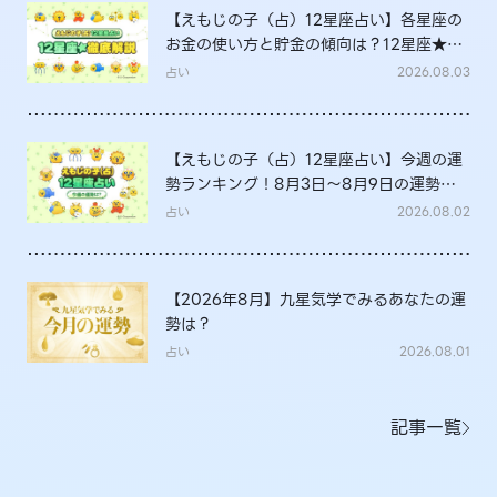
【えもじの子（占）12星座占い】各星座の
お金の使い方と貯金の傾向は？12星座★徹
底解説
占い
2026.08.03
【えもじの子（占）12星座占い】今週の運
勢ランキング！8月3日～8月9日の運勢
は？
占い
2026.08.02
【2026年8月】九星気学でみるあなたの運
勢は？
占い
2026.08.01
記事一覧