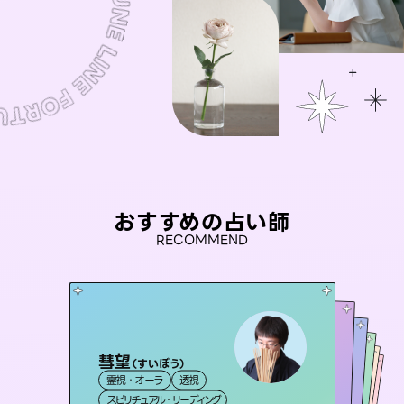
おすすめの占い師
RECOMMEND
彗望
アイリス -iris-
（
すいぼう
）
未来視師＊花
セラピスト理恵
おう 霊感オラクル
霊視・オーラ
透視
西洋占星術
タロット
桃源珠羽
霊視・オーラ
霊視・オーラ
心理学
霊視・オーラ
タロット
（
スピリチュアル・リーディング
とうげんみう
ルーン