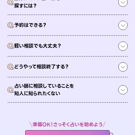
Q
探すには？
Q
予約はできる？
Q
軽い相談でも大丈夫？
Q
どうやって相談終了する？
占い師に相談していることを
Q
知人に知られたくない
準備OK！さっそく占いを始めよう