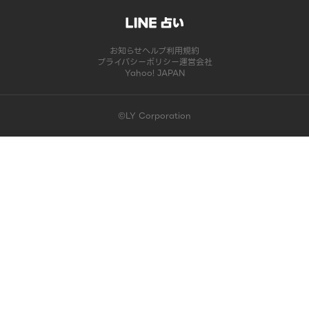
お知らせ
ヘルプ
利用規約
プライバシーポリシー
運営会社
Yahoo! JAPAN
©LY Corporation
このコンテンツは掲載が終了しました | LINE占い