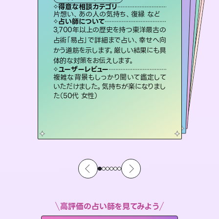
霊視・オーラ
スピリチュアル・リーディング
）
スピリチュアル・リーディング
オラクルカード
タロット
得意な相談カテゴリ
得意な相談カテゴリ
得意な相談カテゴリ
スピリチュアル・リーディング
得意な相談カテゴリ
得意な相談カテゴリ
片想い、あの人の気持ち、復縁 など
恋愛総合、片想い、二人の未来 など
出逢い、片想い、復縁 など
片想い、二人の未来、年の差 など
得意な相談カテゴリ
恋愛総合、あの人の気持ち など
片想い、あの人の気持ち、復縁 など
占い師について
占い師について
占い師について
占い師について
占い師について
占い師について
霊視×オラクルカードを使って「今」と
「未来」そして「気になるあの人の気持
ち」まで丁寧に読み解き、恋や人生のヒ
未来には何パターンもの選択肢があり
ます。不安で視えにくくなっているあな
たの素敵な未来を見つけ、その未来を
復縁、恋愛、不倫の行方、同性愛や片
思い、仕事関係や借金問題まで知りた
いことや心の負担になっていることを
3,700年以上の歴史を持つ東洋最古の
恋愛のお悩みの中でも特に「曖昧な関
係」の相談を得意としており、友達以上
恋人未満なお相手との今後や本音を丁
占術「易占」で詳細まで占い、幸せへ向
かう道筋を示します。厳しい結果にも具
ントを優しく引き出します。
連絡再開、復縁、成就などの報告実績多数。セラピストとして2万超の施術経験があるからこそできる鑑定で、より良い未来をサポートします。
選択できるようアドバイスします。
寧に読み解き恋愛成就へと導きます。
紐解き、背中をそっと押して導きます。
ユーザーレビュー
ユーザーレビュー
体的な対策をお伝えします。
ユーザーレビュー
ユーザーレビュー
不安な気持ちが嘘みたいに晴れまし
た…！よく視えていらっしゃるんだなと
ユーザーレビュー
とても心温まる鑑定でした。しかもこち
らは何も言っていないのに視えていらっ
鑑定していただいてアドバイス通りに行
動すると仲が復活してきました。ありが
職場の人の性質や人間関係、本心など
本当によく視えていてびっくり。対策が
ユーザーレビュー
安心感のあり、言い切ってくれる所や濁
さない鑑定のおかげで、毎回自分の気
感じました（40代 女性）
複雑な背景もしっかり聞いて鑑定して
しゃるんだなと驚きです（30代女性）
とうございました（40代 女性）
打てて前向きになれます（40代）
いただけました。気持ちが楽になりまし
持ちを整えられます（30代 男性）
た（50代 女性）
高評価の占い師を見てみよう