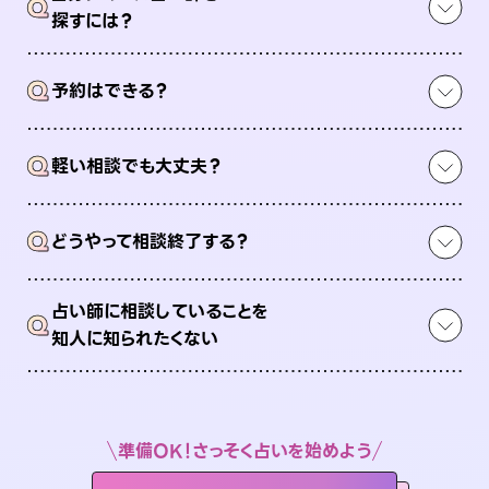
Q
探すには？
Q
予約はできる？
Q
軽い相談でも大丈夫？
Q
どうやって相談終了する？
占い師に相談していることを
Q
知人に知られたくない
準備OK！さっそく占いを始めよう