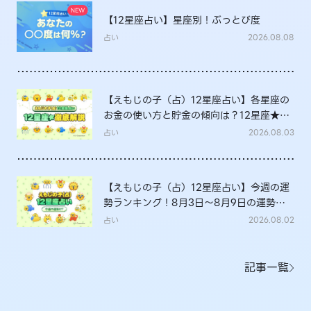
【12星座占い】星座別！ぶっとび度
占い
2026.08.08
【えもじの子（占）12星座占い】各星座の
お金の使い方と貯金の傾向は？12星座★徹
底解説
占い
2026.08.03
【えもじの子（占）12星座占い】今週の運
勢ランキング！8月3日～8月9日の運勢
は？
占い
2026.08.02
記事一覧