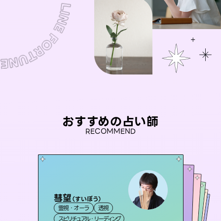
おすすめの占い師
RECOMMEND
彗望
アイリス -iris-
（
すいぼう
）
桃源珠羽
セラピスト理恵
（
とうげんみう
おう 霊感オラクル
霊視・オーラ
透視
）
西洋占星術
タロット
未来視師＊花
霊視・オーラ
霊視・オーラ
タロット
霊視・オーラ
タロット
スピリチュアル・リーディング
ルーン