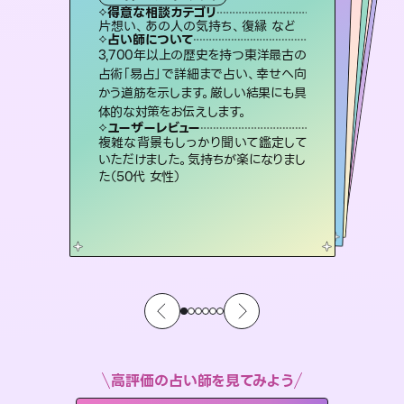
霊視・オーラ
スピリチュアル・リーディング
スピリチュアル・リーディング
オラクルカード
心理学
得意な相談カテゴリ
得意な相談カテゴリ
得意な相談カテゴリ
スピリチュアル・リーディング
得意な相談カテゴリ
得意な相談カテゴリ
片想い、あの人の気持ち、復縁 など
恋愛総合、片想い、二人の未来 など
片想い、あの人の気持ち、復縁 など
片想い、二人の未来、年の差 など
得意な相談カテゴリ
恋愛総合、あの人の気持ち など
出逢い、片想い、復縁 など
占い師について
占い師について
占い師について
占い師について
占い師について
占い師について
霊視×オラクルカードを使って「今」と
「未来」そして「気になるあの人の気持
ち」まで丁寧に読み解き、恋や人生のヒ
恋愛のお悩みの中でも特に「曖昧な関
係」の相談を得意としており、友達以上
恋人未満なお相手との今後や本音を丁
復縁、恋愛、不倫の行方、同性愛や片
思い、仕事関係や借金問題まで知りた
いことや心の負担になっていることを
3,700年以上の歴史を持つ東洋最古の
未来には何パターンもの選択肢があり
ます。不安で視えにくくなっているあな
たの素敵な未来を見つけ、その未来を
占術「易占」で詳細まで占い、幸せへ向
かう道筋を示します。厳しい結果にも具
ントを優しく引き出します。
連絡再開、復縁、成就などの報告実績多数。セラピストとして2万超の施術経験があるからこそできる鑑定で、より良い未来をサポートします。
寧に読み解き恋愛成就へと導きます。
選択できるようアドバイスします。
紐解き、背中をそっと押して導きます。
ユーザーレビュー
ユーザーレビュー
体的な対策をお伝えします。
ユーザーレビュー
ユーザーレビュー
不安な気持ちが嘘みたいに晴れまし
た…！よく視えていらっしゃるんだなと
ユーザーレビュー
とても心温まる鑑定でした。しかもこち
らは何も言っていないのに視えていらっ
職場の人の性質や人間関係、本心など
本当によく視えていてびっくり。対策が
鑑定していただいてアドバイス通りに行
動すると仲が復活してきました。ありが
ユーザーレビュー
安心感のあり、言い切ってくれる所や濁
さない鑑定のおかげで、毎回自分の気
感じました（40代 女性）
複雑な背景もしっかり聞いて鑑定して
しゃるんだなと驚きです（30代女性）
打てて前向きになれます（40代）
とうございました（40代 女性）
いただけました。気持ちが楽になりまし
持ちを整えられます（30代 男性）
た（50代 女性）
高評価の占い師を見てみよう