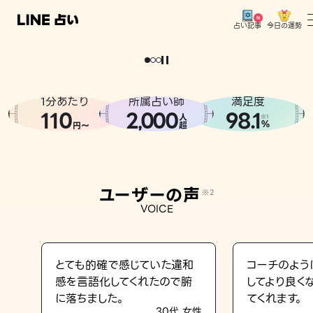
今日の運勢
占い記事
トップ
。
どうせなら
運
気
を
味
方
に
し
た
い
、
恋
も
仕
事
も
ユーザーの声
1分あたり
所属占い師
満足度
相談事例
110
2
000
98.1
,
人
※1
%
円〜
超
占いの流れ
おすすめの占い師
ユーザーの声
※2
よくある質問
VOICE
えもじの子（占）12星座占い
占い記事
とても的確で感じていた違和
コーチのよう
感を言語化してくれたので腑
してより良く
お知らせ
に落ちました。
てくれます。
30代 女性