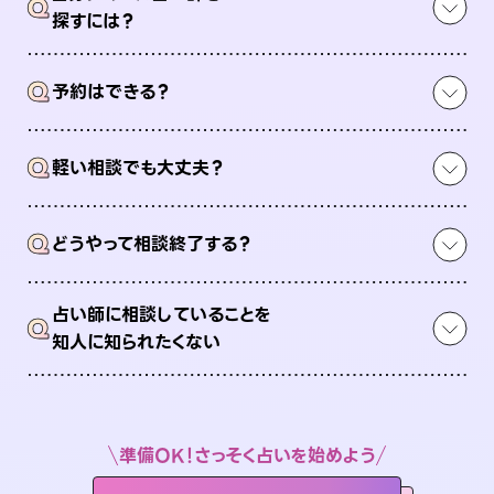
Q
探すには？
Q
予約はできる？
Q
軽い相談でも大丈夫？
Q
どうやって相談終了する？
占い師に相談していることを
Q
知人に知られたくない
準備OK！さっそく占いを始めよう