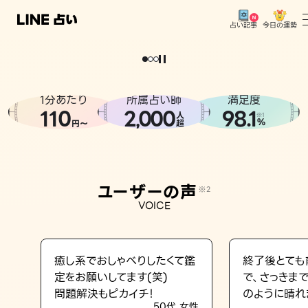
今日の運勢
占い記事
。
どうせなら
運
気
を
味
方
に
し
た
い
、
恋
も
仕
事
も
トップ
ユーザーの声
1分あたり
所属占い師
満足度
相談事例
110
2
000
98.1
,
人
※1
%
円〜
超
占いの流れ
おすすめの占い師
ユーザーの声
※2
よくある質問
VOICE
えもじの子（占）12星座占い
占い記事
癒し系でおしゃべりしたくて鑑
終了後とても
定をお願いしてます(笑)
で、さっきま
お知らせ
問題解決もピカイチ！
のように晴れ
50代 女性