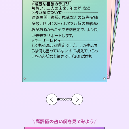
霊視・オーラ
スピリチュアル・リーディング
ルーン
スピリチュアル・リーディング
透視
得意な相談カテゴリ
得意な相談カテゴリ
得意な相談カテゴリ
スピリチュアル・リーディング
得意な相談カテゴリ
得意な相談カテゴリ
片想い、二人の未来、年の差 など
恋愛総合、あの人の気持ち など
片想い、あの人の気持ち、復縁 など
恋愛総合、片想い、二人の未来 など
得意な相談カテゴリ
出逢い、片想い、復縁 など
片想い、あの人の気持ち、復縁 など
占い師について
占い師について
占い師について
占い師について
占い師について
占い師について
未来には何パターンもの選択肢があり
ます。不安で視えにくくなっているあな
たの素敵な未来を見つけ、その未来を
恋愛のお悩みの中でも特に「曖昧な関
係」の相談を得意としており、友達以上
恋人未満なお相手との今後や本音を丁
霊視×オラクルカードを使って「今」と
「未来」そして「気になるあの人の気持
ち」まで丁寧に読み解き、恋や人生のヒ
連絡再開、復縁、成就などの報告実績
3,700年以上の歴史を持つ東洋最古の
占術「易占」で詳細まで占い、幸せへ向
かう道筋を示します。厳しい結果にも具
多数。セラピストとして2万超の施術経
験があるからこそできる鑑定で、より良
選択できるようアドバイスします。
復縁、恋愛、不倫の行方、同性愛や片思い、仕事関係や借金問題まで知りたいことや心の負担になっていることを紐解き、背中をそっと押して導きます。
寧に読み解き恋愛成就へと導きます。
体的な対策をお伝えします。
ントを優しく引き出します。
ユーザーレビュー
ユーザーレビュー
い未来をサポートします。
ユーザーレビュー
ユーザーレビュー
職場の人の性質や人間関係、本心など
本当によく視えていてびっくり。対策が
ユーザーレビュー
安心感のあり、言い切ってくれる所や濁
さない鑑定のおかげで、毎回自分の気
複雑な背景もしっかり聞いて鑑定して
いただけました。気持ちが楽になりまし
鑑定していただいてアドバイス通りに行
動すると仲が復活してきました。ありが
ユーザーレビュー
不安な気持ちが嘘みたいに晴れまし
た…！よく視えていらっしゃるんだなと
打てて前向きになれます（40代）
とても心温まる鑑定でした。しかもこち
持ちを整えられます（30代 男性）
た（50代 女性）
とうございました（40代 女性）
らは何も言っていないのに視えていらっ
感じました（40代 女性）
しゃるんだなと驚きです（30代女性）
高評価の占い師を見てみよう