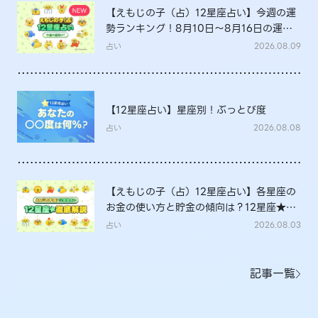
【えもじの子（占）12星座占い】今週の運
勢ランキング！8月10日～8月16日の運勢
は？
占い
2026.08.09
【12星座占い】星座別！ぶっとび度
占い
2026.08.08
【えもじの子（占）12星座占い】各星座の
お金の使い方と貯金の傾向は？12星座★徹
底解説
占い
2026.08.03
記事一覧