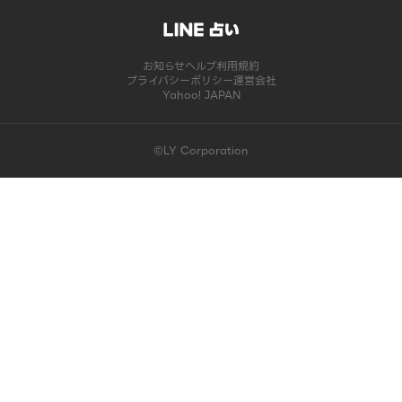
お知らせ
ヘルプ
利用規約
プライバシーポリシー
運営会社
Yahoo! JAPAN
©LY Corporation
このコンテンツは掲載が終了しました | LINE占い