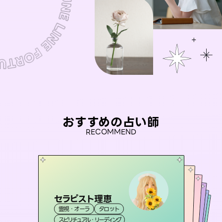
おすすめの占い師
RECOMMEND
セラピスト理恵
おう 霊感オラクル
桃源珠羽
アイリス -iris-
（
とうげんみう
未来視師＊花
霊視・オーラ
タロット
）
霊視・オーラ
彗望
霊視・オーラ
西洋占星術
タロット
（
すいぼう
霊視・オーラ
タロット
スピリチュアル・リーディング
）
オラクルカード
心理学