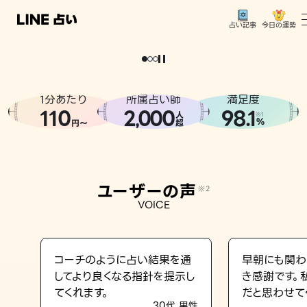
今日の運勢
占い記事
。
どうせなら
運
気
を
味
方
に
し
た
い
、
恋
も
仕
事
も
トップ
ユーザーの声
1分あたり
所属占い師
満足度
相談事例
110
2
000
98.1
,
人
※1
%
円〜
超
占いの流れ
おすすめの占い師
ユーザーの声
※2
よくある質問
VOICE
えもじの子（占）12星座占い
占い記事
コーチのように占い結果を通
早朝にも関わ
してより良くなる指針を提示し
き感謝です。
お知らせ
てくれます。
だと思わせて
30代 男性