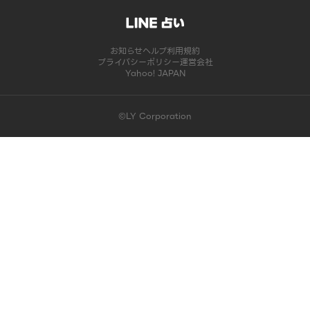
お知らせ
ヘルプ
利用規約
プライバシーポリシー
運営会社
Yahoo! JAPAN
©LY Corporation
このコンテンツは掲載が終了しました | LINE占い