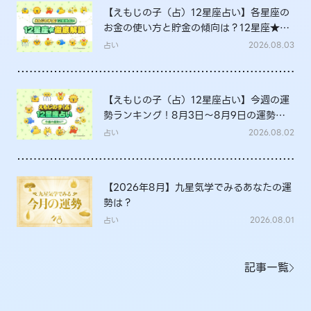
【えもじの子（占）12星座占い】各星座の
お金の使い方と貯金の傾向は？12星座★徹
底解説
占い
2026.08.03
【えもじの子（占）12星座占い】今週の運
勢ランキング！8月3日～8月9日の運勢
は？
占い
2026.08.02
【2026年8月】九星気学でみるあなたの運
勢は？
占い
2026.08.01
記事一覧