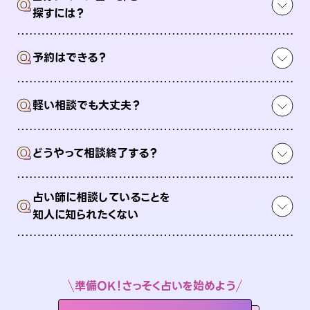
Q
探すには？
Q
予約はできる？
Q
軽い相談でも大丈夫？
Q
どうやって相談終了する？
占い師に相談していることを
Q
知人に知られたくない
準備OK！さっそく占いを始めよう