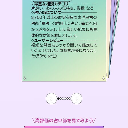
霊視・オーラ
ルーン
スピリチュアル・リーディング
オラクルカード
タロット
得意な相談カテゴリ
得意な相談カテゴリ
得意な相談カテゴリ
スピリチュアル・リーディング
得意な相談カテゴリ
得意な相談カテゴリ
片想い、あの人の気持ち、復縁 など
片想い、あの人の気持ち、復縁 など
恋愛総合、片想い、二人の未来 など
出逢い、片想い、復縁 など
得意な相談カテゴリ
恋愛総合、あの人の気持ち など
片想い、二人の未来、年の差 など
占い師について
占い師について
占い師について
占い師について
占い師について
占い師について
霊視×オラクルカードを使って「今」と
「未来」そして「気になるあの人の気持
ち」まで丁寧に読み解き、恋や人生のヒ
復縁、恋愛、不倫の行方、同性愛や片
思い、仕事関係や借金問題まで知りた
いことや心の負担になっていることを
恋愛のお悩みの中でも特に「曖昧な関
係」の相談を得意としており、友達以上
恋人未満なお相手との今後や本音を丁
3,700年以上の歴史を持つ東洋最古の
連絡再開、復縁、成就などの報告実績
多数。セラピストとして2万超の施術経
験があるからこそできる鑑定で、より良
占術「易占」で詳細まで占い、幸せへ向
かう道筋を示します。厳しい結果にも具
ントを優しく引き出します。
未来には何パターンもの選択肢があります。不安で視えにくくなっているあなたの素敵な未来を見つけ、その未来を選択できるようアドバイスします。
紐解き、背中をそっと押して導きます。
い未来をサポートします。
寧に読み解き恋愛成就へと導きます。
ユーザーレビュー
ユーザーレビュー
体的な対策をお伝えします。
ユーザーレビュー
ユーザーレビュー
不安な気持ちが嘘みたいに晴れまし
た…！よく視えていらっしゃるんだなと
ユーザーレビュー
職場の人の性質や人間関係、本心など
本当によく視えていてびっくり。対策が
とても心温まる鑑定でした。しかもこち
らは何も言っていないのに視えていらっ
安心感のあり、言い切ってくれる所や濁
さない鑑定のおかげで、毎回自分の気
ユーザーレビュー
鑑定していただいてアドバイス通りに行
動すると仲が復活してきました。ありが
感じました（40代 女性）
複雑な背景もしっかり聞いて鑑定して
打てて前向きになれます（40代）
しゃるんだなと驚きです（30代女性）
持ちを整えられます（30代 男性）
いただけました。気持ちが楽になりまし
とうございました（40代 女性）
た（50代 女性）
高評価の占い師を見てみよう