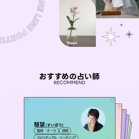
おすすめの占い師
RECOMMEND
彗望
桃源珠羽
（
すいぼう
）
アイリス -iris-
（
とうげんみう
）
未来視師＊花
おう 霊感オラクル
霊視・オーラ
透視
霊視・オーラ
タロット
セラピスト理恵
西洋占星術
タロット
霊視・オーラ
霊視・オーラ
心理学
スピリチュアル・リーディング
スピリチュアル・リーディング