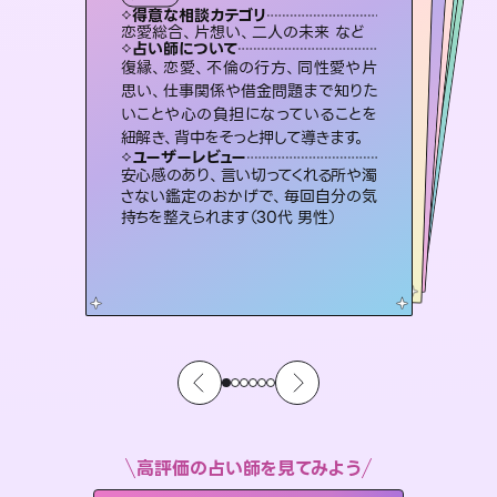
霊視・オーラ
スピリチュアル・リーディング
オラクルカード
スピリチュアル・リーディング
タロット
得意な相談カテゴリ
得意な相談カテゴリ
得意な相談カテゴリ
スピリチュアル・リーディング
得意な相談カテゴリ
得意な相談カテゴリ
恋愛総合、片想い、二人の未来 など
片想い、あの人の気持ち、復縁 など
出逢い、片想い、復縁 など
恋愛総合、あの人の気持ち など
得意な相談カテゴリ
片想い、あの人の気持ち、復縁 など
片想い、二人の未来、年の差 など
占い師について
占い師について
占い師について
占い師について
占い師について
占い師について
3,700年以上の歴史を持つ東洋最古の
占術「易占」で詳細まで占い、幸せへ向
かう道筋を示します。厳しい結果にも具
未来には何パターンもの選択肢があり
ます。不安で視えにくくなっているあな
たの素敵な未来を見つけ、その未来を
恋愛のお悩みの中でも特に「曖昧な関
係」の相談を得意としており、友達以上
恋人未満なお相手との今後や本音を丁
復縁、恋愛、不倫の行方、同性愛や片
連絡再開、復縁、成就などの報告実績
多数。セラピストとして2万超の施術経
験があるからこそできる鑑定で、より良
思い、仕事関係や借金問題まで知りた
いことや心の負担になっていることを
体的な対策をお伝えします。
霊視×オラクルカードを使って「今」と「未来」そして「気になるあの人の気持ち」まで丁寧に読み解き、恋や人生のヒントを優しく引き出します。
選択できるようアドバイスします。
い未来をサポートします。
寧に読み解き恋愛成就へと導きます。
ユーザーレビュー
ユーザーレビュー
紐解き、背中をそっと押して導きます。
ユーザーレビュー
ユーザーレビュー
複雑な背景もしっかり聞いて鑑定して
いただけました。気持ちが楽になりまし
ユーザーレビュー
不安な気持ちが嘘みたいに晴れまし
た…！よく視えていらっしゃるんだなと
とても心温まる鑑定でした。しかもこち
らは何も言っていないのに視えていらっ
職場の人の性質や人間関係、本心など
本当によく視えていてびっくり。対策が
ユーザーレビュー
鑑定していただいてアドバイス通りに行
動すると仲が復活してきました。ありが
た（50代 女性）
安心感のあり、言い切ってくれる所や濁
感じました（40代 女性）
しゃるんだなと驚きです（30代女性）
打てて前向きになれます（40代）
さない鑑定のおかげで、毎回自分の気
とうございました（40代 女性）
持ちを整えられます（30代 男性）
高評価の占い師を見てみよう