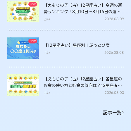
【えもじの子（占）12星座占い】今週の運
勢ランキング！8月10日～8月16日の運勢
は？
占い
2026.08.09
【12星座占い】星座別！ぶっとび度
占い
2026.08.08
【えもじの子（占）12星座占い】各星座の
お金の使い方と貯金の傾向は？12星座★徹
底解説
占い
2026.08.03
記事一覧