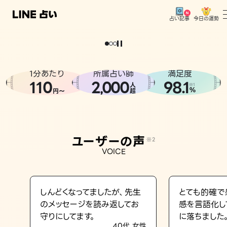
今日の運勢
占い記事
。
どうせなら
運
気
を
味
方
に
し
た
い
、
恋
も
仕
事
も
トップ
ユーザーの声
1分あたり
所属占い師
満足度
相談事例
110
2
000
98.1
,
人
※1
%
円〜
超
占いの流れ
おすすめの占い師
ユーザーの声
※2
よくある質問
VOICE
えもじの子（占）12星座占い
占い記事
しんどくなってましたが、先生
とても的確で
のメッセージを読み返してお
感を言語化し
お知らせ
守りにしてます。
に落ちました
40代 女性