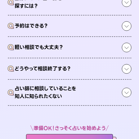
Q
探すには？
Q
予約はできる？
Q
軽い相談でも大丈夫？
Q
どうやって相談終了する？
占い師に相談していることを
Q
知人に知られたくない
準備OK！さっそく占いを始めよう