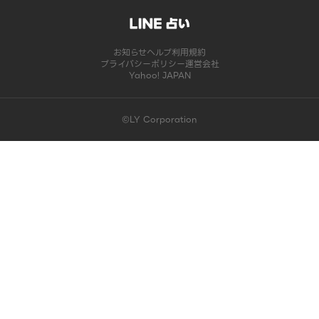
お知らせ
ヘルプ
利用規約
プライバシーポリシー
運営会社
Yahoo! JAPAN
©LY Corporation
このコンテンツは掲載が終了しました | LINE占い