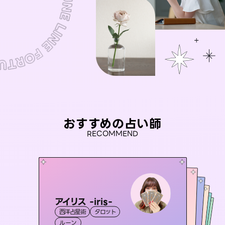
おすすめの占い師
RECOMMEND
アイリス -iris-
桃源珠羽
未来視師＊花
（
とうげんみう
）
おう 霊感オラクル
彗望
西洋占星術
タロット
霊視・オーラ
タロット
（
セラピスト理恵
すいぼう
霊視・オーラ
）
霊視・オーラ
心理学
霊視・オーラ
ルーン
スピリチュアル・リーディング
透視