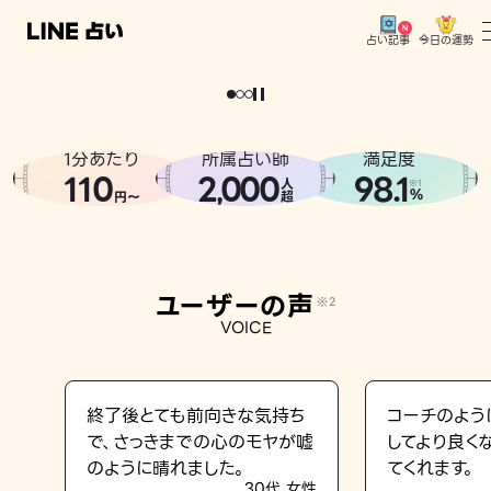
今日の運勢
占い記事
。
どうせなら
運
気
を
味
方
に
し
た
い
、
恋
も
仕
事
も
トップ
ユーザーの声
1分あたり
所属占い師
満足度
相談事例
110
2
000
98.1
,
人
※1
%
円〜
超
占いの流れ
おすすめの占い師
ユーザーの声
※2
よくある質問
VOICE
えもじの子（占）12星座占い
占い記事
終了後とても前向きな気持ち
コーチのよう
で、さっきまでの心のモヤが嘘
してより良く
お知らせ
のように晴れました。
てくれます。
30代 女性