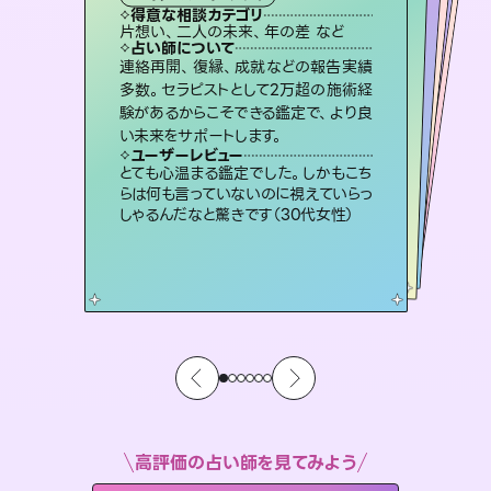
霊視・オーラ
ルーン
スピリチュアル・リーディング
スピリチュアル・リーディング
得意な相談カテゴリ
得意な相談カテゴリ
得意な相談カテゴリ
オラクルカード
得意な相談カテゴリ
得意な相談カテゴリ
片想い、二人の未来、年の差 など
片想い、あの人の気持ち、復縁 など
恋愛総合、片想い、二人の未来 など
片想い、あの人の気持ち、復縁 など
得意な相談カテゴリ
出逢い、片想い、復縁 など
恋愛総合、あの人の気持ち など
占い師について
占い師について
占い師について
占い師について
占い師について
占い師について
未来には何パターンもの選択肢があり
ます。不安で視えにくくなっているあな
たの素敵な未来を見つけ、その未来を
復縁、恋愛、不倫の行方、同性愛や片
思い、仕事関係や借金問題まで知りた
いことや心の負担になっていることを
3,700年以上の歴史を持つ東洋最古の
占術「易占」で詳細まで占い、幸せへ向
かう道筋を示します。厳しい結果にも具
連絡再開、復縁、成就などの報告実績
霊視×オラクルカードを使って「今」と
「未来」そして「気になるあの人の気持
ち」まで丁寧に読み解き、恋や人生のヒ
多数。セラピストとして2万超の施術経
験があるからこそできる鑑定で、より良
選択できるようアドバイスします。
恋愛のお悩みの中でも特に「曖昧な関係」の相談を得意としており、友達以上恋人未満なお相手との今後や本音を丁寧に読み解き恋愛成就へと導きます。
紐解き、背中をそっと押して導きます。
ントを優しく引き出します。
体的な対策をお伝えします。
ユーザーレビュー
ユーザーレビュー
い未来をサポートします。
ユーザーレビュー
ユーザーレビュー
職場の人の性質や人間関係、本心など
本当によく視えていてびっくり。対策が
ユーザーレビュー
鑑定していただいてアドバイス通りに行
動すると仲が復活してきました。ありが
不安な気持ちが嘘みたいに晴れまし
た…！よく視えていらっしゃるんだなと
安心感のあり、言い切ってくれる所や濁
さない鑑定のおかげで、毎回自分の気
ユーザーレビュー
複雑な背景もしっかり聞いて鑑定して
いただけました。気持ちが楽になりまし
打てて前向きになれます（40代）
とても心温まる鑑定でした。しかもこち
とうございました（40代 女性）
感じました（40代 女性）
持ちを整えられます（30代 男性）
らは何も言っていないのに視えていらっ
た（50代 女性）
しゃるんだなと驚きです（30代女性）
高評価の占い師を見てみよう