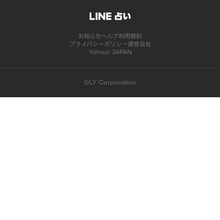
お知らせ
ヘルプ
利用規約
プライバシーポリシー
運営会社
Yahoo! JAPAN
©LY Corporation
このコンテンツは掲載が終了しました | LINE占い