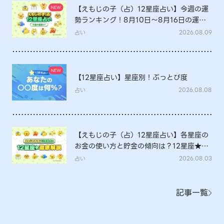
【えもじの子（占）12星座占い】今週の運
勢ランキング！8月10日～8月16日の運勢
は？
占い
2026.08.09
【12星座占い】星座別！ぶっとび度
占い
2026.08.08
【えもじの子（占）12星座占い】各星座の
お金の使い方と貯金の傾向は？12星座★徹
底解説
占い
2026.08.03
記事一覧