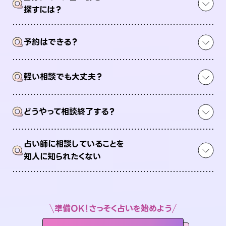
Q
探すには？
Q
予約はできる？
Q
軽い相談でも大丈夫？
Q
どうやって相談終了する？
占い師に相談していることを
Q
知人に知られたくない
準備OK！さっそく占いを始めよう