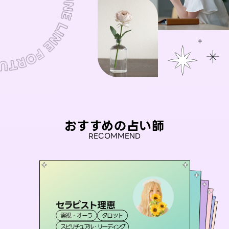
おすすめの占い師
RECOMMEND
セラピスト理恵
彗望
アイリス -iris-
（
すいぼう
）
桃源珠羽
未来視師＊花
霊視・オーラ
タロット
霊視・オーラ
（
とうげんみう
透視
おう 霊感オラクル
西洋占星術
）
タロット
霊視・オーラ
霊視・オーラ
タロット
スピリチュアル・リーディング
スピリチュアル・リーディング
心理学