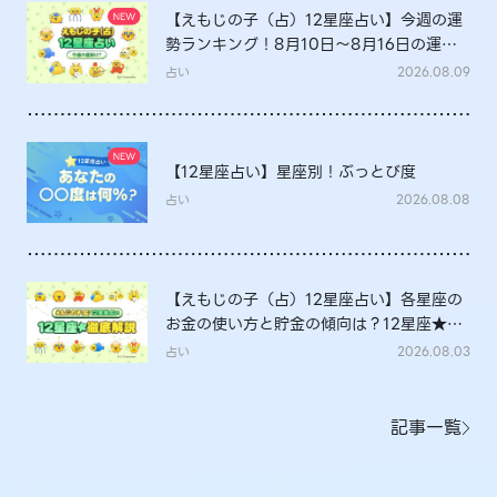
【えもじの子（占）12星座占い】今週の運
勢ランキング！8月10日～8月16日の運勢
は？
占い
2026.08.09
【12星座占い】星座別！ぶっとび度
占い
2026.08.08
【えもじの子（占）12星座占い】各星座の
お金の使い方と貯金の傾向は？12星座★徹
底解説
占い
2026.08.03
記事一覧