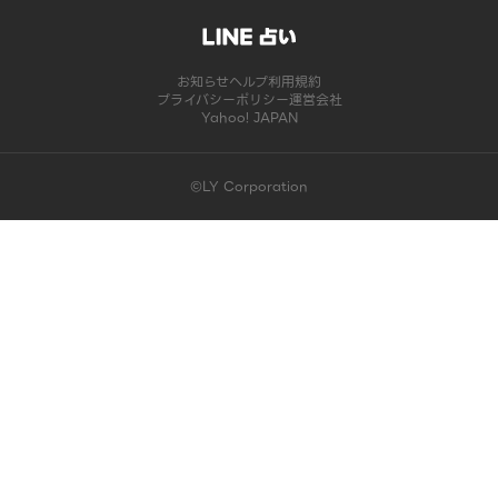
お知らせ
ヘルプ
利用規約
プライバシーポリシー
運営会社
Yahoo! JAPAN
©LY Corporation
このコンテンツは掲載が終了しました | LINE占い