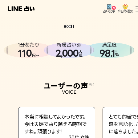
今日の運勢
占い記事
。
どうせなら
運
気
を
味
方
に
し
た
い
、
恋
も
仕
事
も
トップ
ユーザーの声
1分あたり
所属占い師
満足度
相談事例
110
2
000
98.1
,
人
※1
%
円〜
超
占いの流れ
おすすめの占い師
ユーザーの声
※2
よくある質問
VOICE
えもじの子（占）12星座占い
占い記事
本当に相談してよかったです。
とても的確で
今は夫婦で乗り越える時期で
感を言語化し
お知らせ
すね。頑張ります！
に落ちました
30代 女性