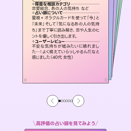
タロット
霊視・オーラ
スピリチュアル・リーディング
スピリチュアル・リーディング
スピリチュアル・リーディング
タロット
得意な相談カテゴリ
得意な相談カテゴリ
得意な相談カテゴリ
スピリチュアル・リーディング
得意な相談カテゴリ
得意な相談カテゴリ
恋愛総合、あの人の気持ち など
恋愛総合、片想い、二人の未来 など
出逢い、片想い、復縁 など
片想い、あの人の気持ち、復縁 など
得意な相談カテゴリ
片想い、あの人の気持ち、復縁 など
片想い、二人の未来、年の差 など
占い師について
占い師について
占い師について
占い師について
占い師について
占い師について
恋愛のお悩みの中でも特に「曖昧な関
係」の相談を得意としており、友達以上
恋人未満なお相手との今後や本音を丁
未来には何パターンもの選択肢があり
ます。不安で視えにくくなっているあな
たの素敵な未来を見つけ、その未来を
復縁、恋愛、不倫の行方、同性愛や片
思い、仕事関係や借金問題まで知りた
いことや心の負担になっていることを
霊視×オラクルカードを使って「今」と
連絡再開、復縁、成就などの報告実績
多数。セラピストとして2万超の施術経
験があるからこそできる鑑定で、より良
「未来」そして「気になるあの人の気持
ち」まで丁寧に読み解き、恋や人生のヒ
寧に読み解き恋愛成就へと導きます。
3,700年以上の歴史を持つ東洋最古の占術「易占」で詳細まで占い、幸せへ向かう道筋を示します。厳しい結果にも具体的な対策をお伝えします。
選択できるようアドバイスします。
い未来をサポートします。
紐解き、背中をそっと押して導きます。
ユーザーレビュー
ユーザーレビュー
ントを優しく引き出します。
ユーザーレビュー
ユーザーレビュー
鑑定していただいてアドバイス通りに行
動すると仲が復活してきました。ありが
ユーザーレビュー
複雑な背景もしっかり聞いて鑑定して
いただけました。気持ちが楽になりまし
とても心温まる鑑定でした。しかもこち
らは何も言っていないのに視えていらっ
職場の人の性質や人間関係、本心など
本当によく視えていてびっくり。対策が
ユーザーレビュー
安心感のあり、言い切ってくれる所や濁
さない鑑定のおかげで、毎回自分の気
とうございました（40代 女性）
不安な気持ちが嘘みたいに晴れまし
た（50代 女性）
しゃるんだなと驚きです（30代女性）
打てて前向きになれます（40代）
た…！よく視えていらっしゃるんだなと
持ちを整えられます（30代 男性）
感じました（40代 女性）
高評価の占い師を見てみよう