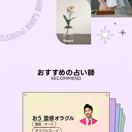
おすすめの占い師
RECOMMEND
おう 霊感オラクル
アイリス -iris-
未来視師＊花
彗望
桃源珠羽
霊視・オーラ
（
すいぼう
西洋占星術
）
タロット
セラピスト理恵
霊視・オーラ
（
とうげんみう
霊視・オーラ
心理学
霊視・オーラ
）
透視
オラクルカード
ルーン