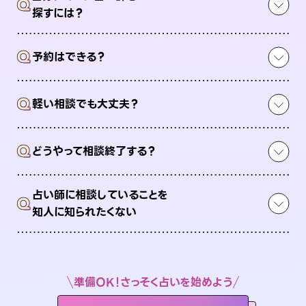
Q
探すには？
Q
予約はできる？
Q
軽い相談でも大丈夫？
Q
どうやって相談終了する？
占い師に相談していることを
Q
知人に知られたくない
準備OK！さっそく占いを始めよう