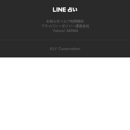
お知らせ
ヘルプ
利用規約
プライバシーポリシー
運営会社
Yahoo! JAPAN
©LY Corporation
このコンテンツは掲載が終了しました | LINE占い