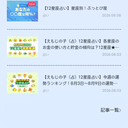
【12星座占い】星座別！ぶっとび度
占い
2026.08.08
【えもじの子（占）12星座占い】各星座の
お金の使い方と貯金の傾向は？12星座★徹
底解説
占い
2026.08.03
【えもじの子（占）12星座占い】今週の運
勢ランキング！8月3日～8月9日の運勢
は？
占い
2026.08.02
記事一覧