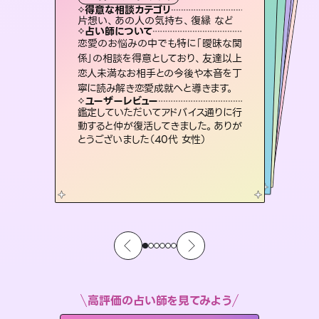
霊視・オーラ
スピリチュアル・リーディング
ルーン
スピリチュアル・リーディング
得意な相談カテゴリ
得意な相談カテゴリ
得意な相談カテゴリ
オラクルカード
得意な相談カテゴリ
得意な相談カテゴリ
片想い、あの人の気持ち、復縁 など
片想い、二人の未来、年の差 など
片想い、あの人の気持ち、復縁 など
恋愛総合、片想い、二人の未来 など
得意な相談カテゴリ
出逢い、片想い、復縁 など
恋愛総合、あの人の気持ち など
占い師について
占い師について
占い師について
占い師について
占い師について
占い師について
未来には何パターンもの選択肢があり
ます。不安で視えにくくなっているあな
たの素敵な未来を見つけ、その未来を
3,700年以上の歴史を持つ東洋最古の
占術「易占」で詳細まで占い、幸せへ向
かう道筋を示します。厳しい結果にも具
連絡再開、復縁、成就などの報告実績
多数。セラピストとして2万超の施術経
験があるからこそできる鑑定で、より良
恋愛のお悩みの中でも特に「曖昧な関
霊視×オラクルカードを使って「今」と
「未来」そして「気になるあの人の気持
ち」まで丁寧に読み解き、恋や人生のヒ
係」の相談を得意としており、友達以上
恋人未満なお相手との今後や本音を丁
選択できるようアドバイスします。
復縁、恋愛、不倫の行方、同性愛や片思い、仕事関係や借金問題まで知りたいことや心の負担になっていることを紐解き、背中をそっと押して導きます。
体的な対策をお伝えします。
ントを優しく引き出します。
い未来をサポートします。
ユーザーレビュー
ユーザーレビュー
寧に読み解き恋愛成就へと導きます。
ユーザーレビュー
ユーザーレビュー
職場の人の性質や人間関係、本心など
本当によく視えていてびっくり。対策が
ユーザーレビュー
安心感のあり、言い切ってくれる所や濁
さない鑑定のおかげで、毎回自分の気
不安な気持ちが嘘みたいに晴れまし
た…！よく視えていらっしゃるんだなと
複雑な背景もしっかり聞いて鑑定して
いただけました。気持ちが楽になりまし
ユーザーレビュー
とても心温まる鑑定でした。しかもこち
らは何も言っていないのに視えていらっ
打てて前向きになれます（40代）
鑑定していただいてアドバイス通りに行
持ちを整えられます（30代 男性）
感じました（40代 女性）
た（50代 女性）
動すると仲が復活してきました。ありが
しゃるんだなと驚きです（30代女性）
とうございました（40代 女性）
高評価の占い師を見てみよう