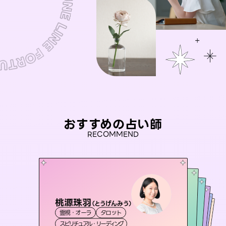
おすすめの占い師
RECOMMEND
桃源珠羽
セラピスト理恵
（
とうげんみう
）
彗望
アイリス -iris-
（
すいぼう
未来視師＊花
）
霊視・オーラ
タロット
霊視・オーラ
タロット
おう 霊感オラクル
霊視・オーラ
西洋占星術
透視
霊視・オーラ
タロット
スピリチュアル・リーディング
スピリチュアル・リーディング
心理学