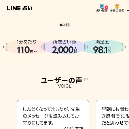
今日の運勢
占い記事
。
どうせなら
運
気
を
味
方
に
し
た
い
、
恋
も
仕
事
も
トップ
ユーザーの声
1分あたり
所属占い師
満足度
相談事例
110
2
000
98.1
,
人
※1
%
円〜
超
占いの流れ
おすすめの占い師
ユーザーの声
※2
よくある質問
VOICE
えもじの子（占）12星座占い
占い記事
しんどくなってましたが、先生
早朝にも関わ
のメッセージを読み返してお
き感謝です。
お知らせ
守りにしてます。
だと思わせて
40代 女性