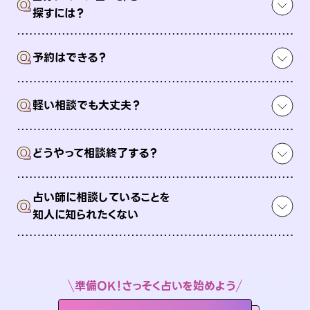
Q
探すには？
Q
予約はできる？
Q
軽い相談でも大丈夫？
Q
どうやって相談終了する？
占い師に相談していることを
Q
知人に知られたくない
準備OK！さっそく占いを始めよう