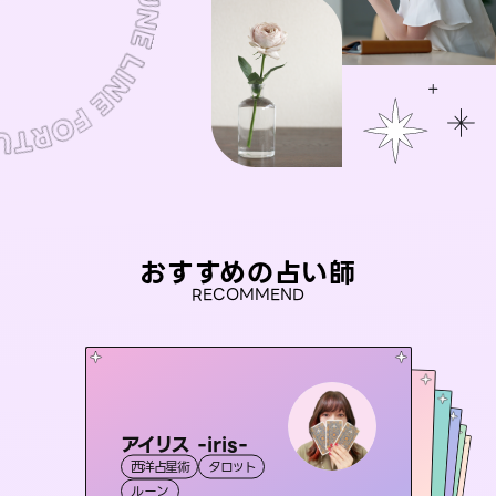
おすすめの占い師
RECOMMEND
アイリス -iris-
桃源珠羽
彗望
（
とうげんみう
）
未来視師＊花
（
すいぼう
セラピスト理恵
）
西洋占星術
タロット
霊視・オーラ
タロット
おう 霊感オラクル
霊視・オーラ
霊視・オーラ
透視
霊視・オーラ
心理学
ルーン
スピリチュアル・リーディング