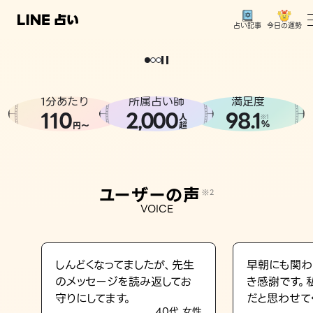
今日の運勢
占い記事
。
どうせなら
運
気
を
味
方
に
し
た
い
、
恋
も
仕
事
も
トップ
ユーザーの声
1分あたり
所属占い師
満足度
相談事例
110
2
000
98.1
,
人
※1
%
円〜
超
占いの流れ
おすすめの占い師
ユーザーの声
※2
よくある質問
VOICE
えもじの子（占）12星座占い
占い記事
しんどくなってましたが、先生
早朝にも関わ
のメッセージを読み返してお
き感謝です。
お知らせ
守りにしてます。
だと思わせて
40代 女性