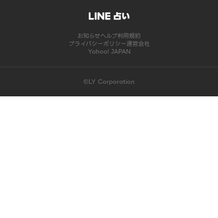
お知らせ
ヘルプ
利用規約
プライバシーポリシー
運営会社
Yahoo! JAPAN
©LY Corporation
このコンテンツは掲載が終了しました | LINE占い