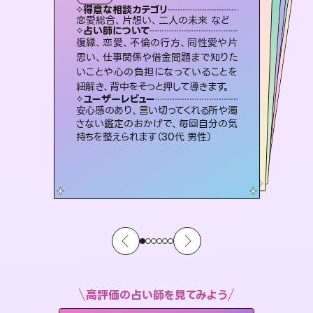
タロット
霊視・オーラ
スピリチュアル・リーディング
スピリチュアル・リーディング
スピリチュアル・リーディング
得意な相談カテゴリ
得意な相談カテゴリ
得意な相談カテゴリ
オラクルカード
得意な相談カテゴリ
得意な相談カテゴリ
恋愛総合、片想い、二人の未来 など
片想い、あの人の気持ち、復縁 など
片想い、あの人の気持ち、復縁 など
出逢い、片想い、復縁 など
得意な相談カテゴリ
片想い、二人の未来、年の差 など
恋愛総合、あの人の気持ち など
占い師について
占い師について
占い師について
占い師について
占い師について
占い師について
連絡再開、復縁、成就などの報告実績
多数。セラピストとして2万超の施術経
験があるからこそできる鑑定で、より良
3,700年以上の歴史を持つ東洋最古の
占術「易占」で詳細まで占い、幸せへ向
かう道筋を示します。厳しい結果にも具
恋愛のお悩みの中でも特に「曖昧な関
係」の相談を得意としており、友達以上
恋人未満なお相手との今後や本音を丁
復縁、恋愛、不倫の行方、同性愛や片
霊視×オラクルカードを使って「今」と
「未来」そして「気になるあの人の気持
ち」まで丁寧に読み解き、恋や人生のヒ
思い、仕事関係や借金問題まで知りた
いことや心の負担になっていることを
い未来をサポートします。
未来には何パターンもの選択肢があります。不安で視えにくくなっているあなたの素敵な未来を見つけ、その未来を選択できるようアドバイスします。
体的な対策をお伝えします。
ントを優しく引き出します。
寧に読み解き恋愛成就へと導きます。
ユーザーレビュー
ユーザーレビュー
紐解き、背中をそっと押して導きます。
ユーザーレビュー
ユーザーレビュー
とても心温まる鑑定でした。しかもこち
らは何も言っていないのに視えていらっ
ユーザーレビュー
職場の人の性質や人間関係、本心など
本当によく視えていてびっくり。対策が
不安な気持ちが嘘みたいに晴れまし
た…！よく視えていらっしゃるんだなと
複雑な背景もしっかり聞いて鑑定して
いただけました。気持ちが楽になりまし
ユーザーレビュー
鑑定していただいてアドバイス通りに行
動すると仲が復活してきました。ありが
しゃるんだなと驚きです（30代女性）
安心感のあり、言い切ってくれる所や濁
打てて前向きになれます（40代）
感じました（40代 女性）
た（50代 女性）
さない鑑定のおかげで、毎回自分の気
とうございました（40代 女性）
持ちを整えられます（30代 男性）
高評価の占い師を見てみよう