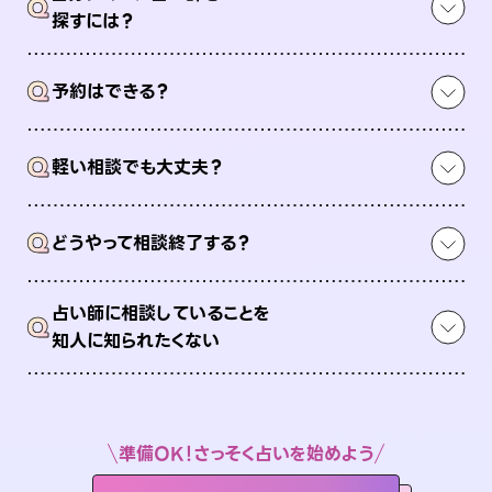
Q
探すには？
Q
予約はできる？
Q
軽い相談でも大丈夫？
Q
どうやって相談終了する？
占い師に相談していることを
Q
知人に知られたくない
準備OK！さっそく占いを始めよう