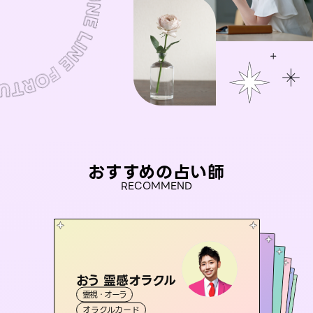
おすすめの占い師
RECOMMEND
おう 霊感オラクル
アイリス -iris-
彗望
桃源珠羽
（
すいぼう
未来視師＊花
）
霊視・オーラ
西洋占星術
（
とうげんみう
タロット
セラピスト理恵
霊視・オーラ
）
霊視・オーラ
透視
霊視・オーラ
タロット
オラクルカード
ルーン
心理学