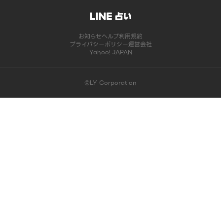
お知らせ
ヘルプ
利用規約
プライバシーポリシー
運営会社
Yahoo! JAPAN
©LY Corporation
このコンテンツは掲載が終了しました | LINE占い