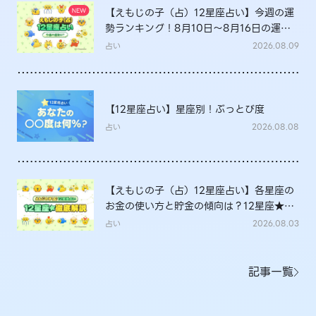
【えもじの子（占）12星座占い】今週の運
勢ランキング！8月10日～8月16日の運勢
は？
占い
2026.08.09
【12星座占い】星座別！ぶっとび度
占い
2026.08.08
【えもじの子（占）12星座占い】各星座の
お金の使い方と貯金の傾向は？12星座★徹
底解説
占い
2026.08.03
記事一覧