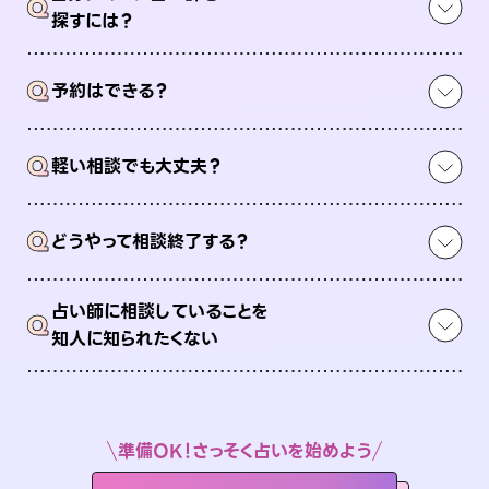
Q
探すには？
Q
予約はできる？
Q
軽い相談でも大丈夫？
Q
どうやって相談終了する？
占い師に相談していることを
Q
知人に知られたくない
準備OK！さっそく占いを始めよう