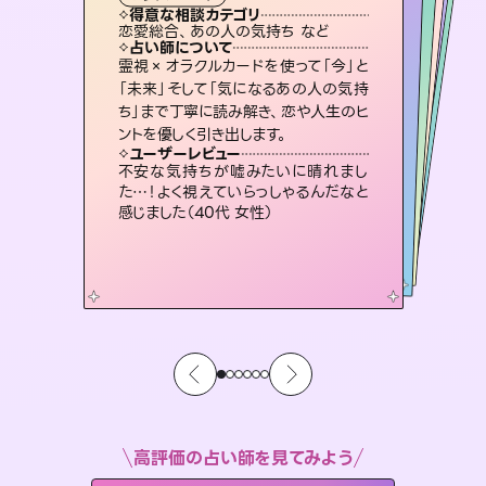
霊視・オーラ
スピリチュアル・リーディング
スピリチュアル・リーディング
スピリチュアル・リーディング
タロット
得意な相談カテゴリ
得意な相談カテゴリ
得意な相談カテゴリ
スピリチュアル・リーディング
得意な相談カテゴリ
得意な相談カテゴリ
恋愛総合、あの人の気持ち など
恋愛総合、片想い、二人の未来 など
片想い、あの人の気持ち、復縁 など
片想い、あの人の気持ち、復縁 など
得意な相談カテゴリ
出逢い、片想い、復縁 など
片想い、二人の未来、年の差 など
占い師について
占い師について
占い師について
占い師について
占い師について
占い師について
未来には何パターンもの選択肢があり
ます。不安で視えにくくなっているあな
たの素敵な未来を見つけ、その未来を
3,700年以上の歴史を持つ東洋最古の
占術「易占」で詳細まで占い、幸せへ向
かう道筋を示します。厳しい結果にも具
復縁、恋愛、不倫の行方、同性愛や片
思い、仕事関係や借金問題まで知りた
いことや心の負担になっていることを
霊視×オラクルカードを使って「今」と
連絡再開、復縁、成就などの報告実績
多数。セラピストとして2万超の施術経
験があるからこそできる鑑定で、より良
「未来」そして「気になるあの人の気持
ち」まで丁寧に読み解き、恋や人生のヒ
選択できるようアドバイスします。
恋愛のお悩みの中でも特に「曖昧な関係」の相談を得意としており、友達以上恋人未満なお相手との今後や本音を丁寧に読み解き恋愛成就へと導きます。
体的な対策をお伝えします。
い未来をサポートします。
紐解き、背中をそっと押して導きます。
ユーザーレビュー
ユーザーレビュー
ントを優しく引き出します。
ユーザーレビュー
ユーザーレビュー
職場の人の性質や人間関係、本心など
本当によく視えていてびっくり。対策が
ユーザーレビュー
鑑定していただいてアドバイス通りに行
動すると仲が復活してきました。ありが
とても心温まる鑑定でした。しかもこち
らは何も言っていないのに視えていらっ
複雑な背景もしっかり聞いて鑑定して
いただけました。気持ちが楽になりまし
ユーザーレビュー
安心感のあり、言い切ってくれる所や濁
さない鑑定のおかげで、毎回自分の気
打てて前向きになれます（40代）
不安な気持ちが嘘みたいに晴れまし
とうございました（40代 女性）
しゃるんだなと驚きです（30代女性）
た（50代 女性）
た…！よく視えていらっしゃるんだなと
持ちを整えられます（30代 男性）
感じました（40代 女性）
高評価の占い師を見てみよう