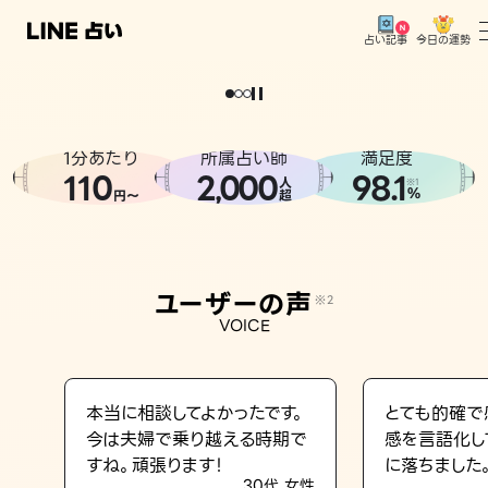
今日の運勢
占い記事
。
どうせなら
運
気
を
味
方
に
し
た
い
、
恋
も
仕
事
も
トップ
ユーザーの声
1分あたり
所属占い師
満足度
相談事例
110
2
000
98.1
,
人
※1
%
円〜
超
占いの流れ
おすすめの占い師
ユーザーの声
※2
よくある質問
VOICE
えもじの子（占）12星座占い
占い記事
本当に相談してよかったです。
とても的確で
今は夫婦で乗り越える時期で
感を言語化し
お知らせ
すね。頑張ります！
に落ちました
30代 女性