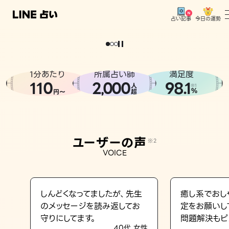
今日の運勢
占い記事
。
どうせなら
運
気
を
味
方
に
し
た
い
、
恋
も
仕
事
も
トップ
ユーザーの声
1分あたり
所属占い師
満足度
相談事例
110
2
000
98.1
,
人
※1
%
円〜
超
占いの流れ
おすすめの占い師
ユーザーの声
※2
よくある質問
VOICE
えもじの子（占）12星座占い
占い記事
しんどくなってましたが、先生
癒し系でおし
のメッセージを読み返してお
定をお願いし
お知らせ
守りにしてます。
問題解決もピ
40代 女性