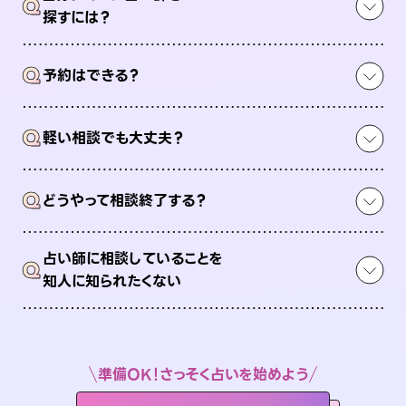
Q
探すには？
Q
予約はできる？
Q
軽い相談でも大丈夫？
Q
どうやって相談終了する？
占い師に相談していることを
Q
知人に知られたくない
準備OK！さっそく占いを始めよう