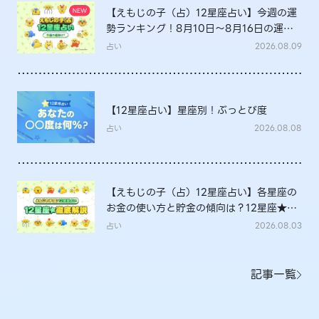
【えもじの子（占）12星座占い】今週の運
勢ランキング！8月10日～8月16日の運勢
は？
占い
2026.08.09
【12星座占い】星座別！ぶっとび度
占い
2026.08.08
【えもじの子（占）12星座占い】各星座の
お金の使い方と貯金の傾向は？12星座★徹
底解説
占い
2026.08.03
記事一覧