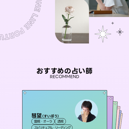
おすすめの占い師
RECOMMEND
彗望
アイリス -iris-
（
すいぼう
）
セラピスト理恵
桃源珠羽
未来視師＊花
霊視・オーラ
透視
西洋占星術
（
とうげんみう
タロット
おう 霊感オラクル
霊視・オーラ
）
霊視・オーラ
タロット
霊視・オーラ
タロット
スピリチュアル・リーディング
ルーン
心理学