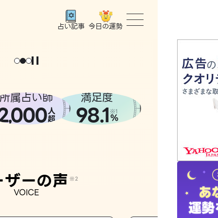
今日の運勢
占い記事
トップ
ユーザー
所属占い師
満足度
2
000
98.1
,
人
相談事例
※1
%
超
占いの流
おすすめ
ーザーの声
※2
VOICE
よくある