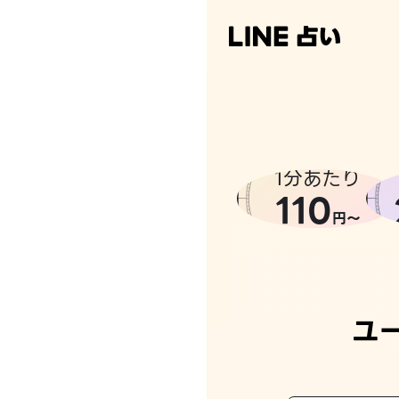
1分あたり
110
円〜
ユ