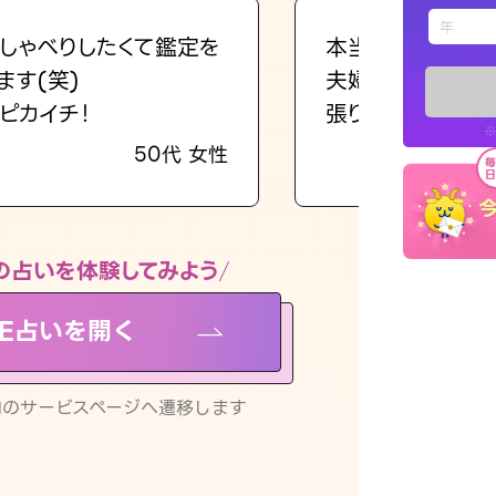
えもじの
しゃべりしたくて鑑定を
本当に相談してよ
ます(笑)
夫婦で乗り越える
占い記事
ピカイチ！
張ります！
※
50代 女性
お知らせ
の占いを体験してみよう
NE占いを開く
※LINEアプ
リ内のサービスページへ遷移します