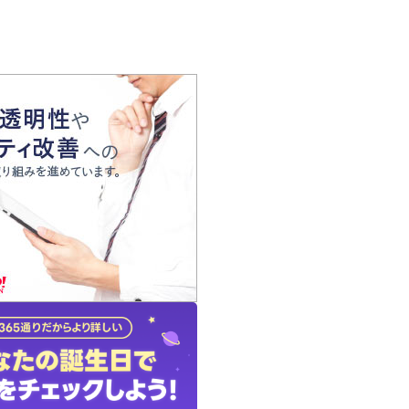
の声
れ
の占い師
質問