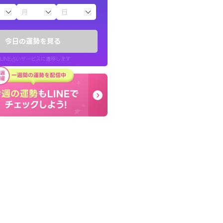
子（占）12星座占い
かったです。今は
早朝にも関わらず鑑定
時期ですね。頑
謝です。私のままでいい
今日の運勢を見る
せてくれます。
LINE占いサービスに遷移します
30代 女性
LINE占いを開く
リ内のサービスページへ遷移します