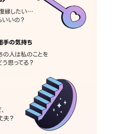
復縁したい…
らいいの？
相手の気持ち
あの人は私のことを
どう思ってる？
ど、
丈夫？