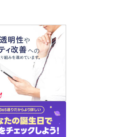
の声
れ
の占い師
質問