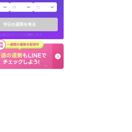
子（占）12星座占い
ていた違和感を
本当に相談してよかった
ので腑に落ちまし
夫婦で乗り越える時期で
今日の運勢を見る
張ります！
LINE占いサービスに遷移します
30代 女性
LINE占いを開く
リ内のサービスページへ遷移します