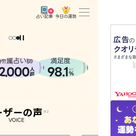
今日の運勢
占い記事
トップ
ょっと
。
元
気
に
な
った
、
話
し
たら
ユーザー
所属占い師
満足度
2
000
98.1
,
人
相談事例
※1
%
超
占いの流
おすすめ
ーザーの声
※2
VOICE
よくある