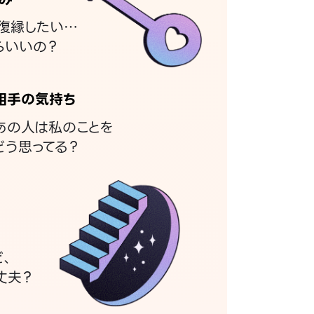
復縁したい…
らいいの？
相手の気持ち
あの人は私のことを
どう思ってる？
ど、
丈夫？