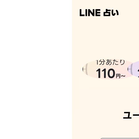
なんかち
1分あたり
110
円〜
ユ