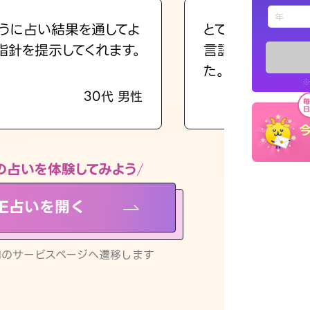
えもじの
うに占い結果を通してよ
とても的確で感じ
指針を提示してくれます。
言語化してくれた
占い記事
た。
※
30代 男性
お知らせ
の占いを体験してみよう
NE占いを開く
※LINEアプ
リ内のサービスページへ遷移します