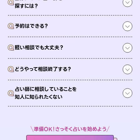
Q
探すには？
Q
予約はできる？
Q
軽い相談でも大丈夫？
Q
どうやって相談終了する？
占い師に相談していることを
Q
知人に知られたくない
準備OK！さっそく占いを始めよう