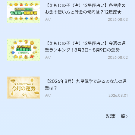
【えもじの子（占）12星座占い】各星座の
お金の使い方と貯金の傾向は？12星座★徹
底解説
占い
2026.08.03
【えもじの子（占）12星座占い】今週の運
勢ランキング！8月3日～8月9日の運勢
は？
占い
2026.08.02
【2026年8月】九星気学でみるあなたの運
勢は？
占い
2026.08.01
記事一覧