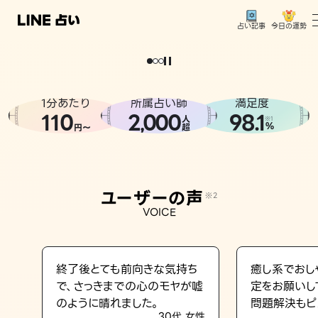
今日の運勢
占い記事
。
どうせなら
運
気
を
味
方
に
し
た
い
、
恋
も
仕
事
も
トップ
ユーザーの声
1分あたり
所属占い師
満足度
相談事例
110
2
000
98.1
,
人
※1
%
円〜
超
占いの流れ
おすすめの占い師
ユーザーの声
※2
よくある質問
VOICE
えもじの子（占）12星座占い
占い記事
終了後とても前向きな気持ち
癒し系でおし
で、さっきまでの心のモヤが嘘
定をお願いし
お知らせ
のように晴れました。
問題解決もピ
30代 女性