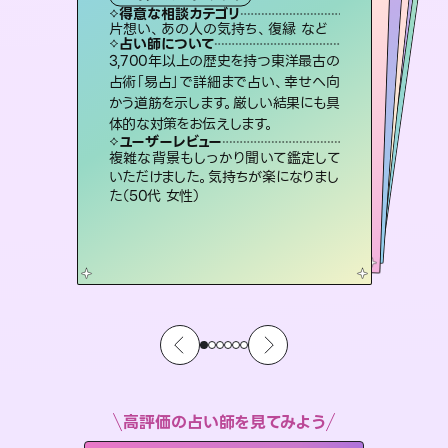
霊視・オーラ
ルーン
スピリチュアル・リーディング
スピリチュアル・リーディング
タロット
得意な相談カテゴリ
得意な相談カテゴリ
得意な相談カテゴリ
スピリチュアル・リーディング
得意な相談カテゴリ
得意な相談カテゴリ
片想い、あの人の気持ち、復縁 など
恋愛総合、あの人の気持ち など
恋愛総合、片想い、二人の未来 など
片想い、あの人の気持ち、復縁 など
得意な相談カテゴリ
出逢い、片想い、復縁 など
片想い、二人の未来、年の差 など
占い師について
占い師について
占い師について
占い師について
占い師について
占い師について
未来には何パターンもの選択肢があり
ます。不安で視えにくくなっているあな
たの素敵な未来を見つけ、その未来を
復縁、恋愛、不倫の行方、同性愛や片
思い、仕事関係や借金問題まで知りた
いことや心の負担になっていることを
霊視×オラクルカードを使って「今」と
「未来」そして「気になるあの人の気持
ち」まで丁寧に読み解き、恋や人生のヒ
3,700年以上の歴史を持つ東洋最古の
連絡再開、復縁、成就などの報告実績
多数。セラピストとして2万超の施術経
験があるからこそできる鑑定で、より良
占術「易占」で詳細まで占い、幸せへ向
かう道筋を示します。厳しい結果にも具
選択できるようアドバイスします。
恋愛のお悩みの中でも特に「曖昧な関係」の相談を得意としており、友達以上恋人未満なお相手との今後や本音を丁寧に読み解き恋愛成就へと導きます。
紐解き、背中をそっと押して導きます。
い未来をサポートします。
ントを優しく引き出します。
ユーザーレビュー
ユーザーレビュー
体的な対策をお伝えします。
ユーザーレビュー
ユーザーレビュー
職場の人の性質や人間関係、本心など
本当によく視えていてびっくり。対策が
ユーザーレビュー
鑑定していただいてアドバイス通りに行
動すると仲が復活してきました。ありが
とても心温まる鑑定でした。しかもこち
らは何も言っていないのに視えていらっ
安心感のあり、言い切ってくれる所や濁
さない鑑定のおかげで、毎回自分の気
ユーザーレビュー
不安な気持ちが嘘みたいに晴れまし
た…！よく視えていらっしゃるんだなと
打てて前向きになれます（40代）
複雑な背景もしっかり聞いて鑑定して
とうございました（40代 女性）
しゃるんだなと驚きです（30代女性）
持ちを整えられます（30代 男性）
いただけました。気持ちが楽になりまし
感じました（40代 女性）
た（50代 女性）
高評価の占い師を見てみよう