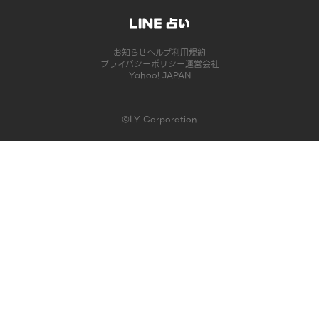
お知らせ
ヘルプ
利用規約
プライバシーポリシー
運営会社
Yahoo! JAPAN
©LY Corporation
このコンテンツは掲載が終了しました | LINE占い