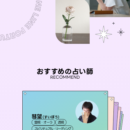
おすすめの占い師
RECOMMEND
彗望
おう 霊感オラクル
（
すいぼう
）
アイリス -iris-
桃源珠羽
未来視師＊花
霊視・オーラ
透視
霊視・オーラ
（
とうげんみう
セラピスト理恵
西洋占星術
）
タロット
霊視・オーラ
霊視・オーラ
タロット
スピリチュアル・リーディング
オラクルカード
心理学