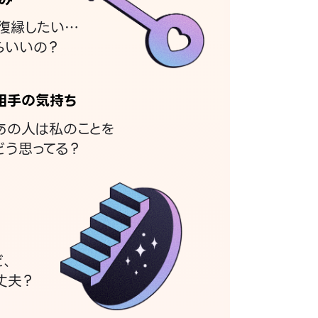
復縁したい…
らいいの？
相手の気持ち
あの人は私のことを
どう思ってる？
ど、
丈夫？