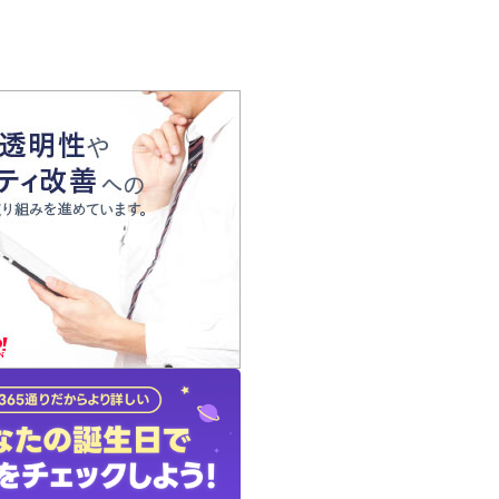
の声
れ
の占い師
質問