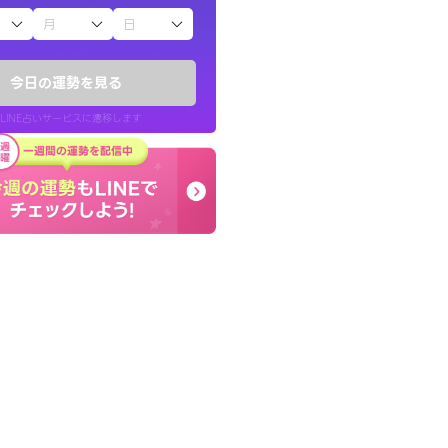
子（占）12星座占い
りしたくて鑑定を
終了後とても前向きな気
)
っきまでの心のモヤが嘘
今日の運勢を見る
チ！
晴れました。
LINE占いサービスに遷移します
50代 女性
LINE占いを開く
リ内のサービスページへ遷移します