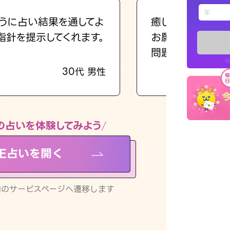
えもじの
うに占い結果を通してよ
癒し系でおしゃべ
指針を提示してくれます。
お願いしてます(笑
占い記事
問題解決もピカイ
※
30代 男性
お知らせ
の占いを体験してみよう
NE占いを開く
※LINEアプ
リ内のサービスページへ遷移します