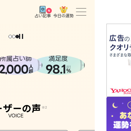
今日の運勢
占い記事
トップ
ユーザー
所属占い師
満足度
2
000
98.1
,
人
相談事例
※1
%
超
占いの流
おすすめ
ーザーの声
※2
VOICE
よくある