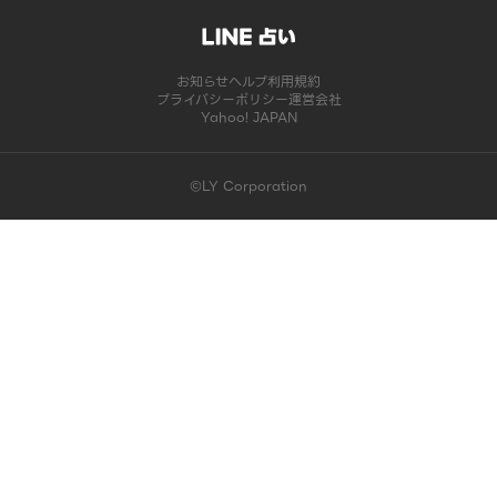
お知らせ
ヘルプ
利用規約
プライバシーポリシー
運営会社
Yahoo! JAPAN
©LY Corporation
このコンテンツは掲載が終了しました | LINE占い