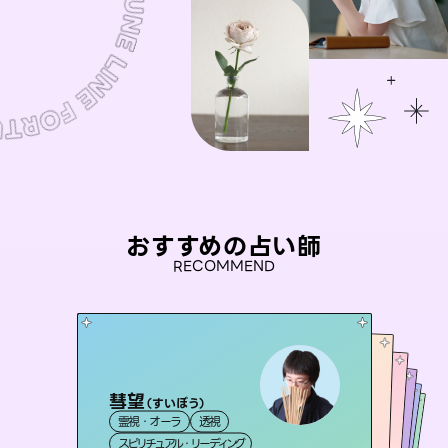
おすすめの占い師
RECOMMEND
彗望
おう 霊感オラクル
（
すいぼう
）
桃源珠羽
アイリス -iris-
（
とうげんみう
未来視師＊花
霊視・オーラ
透視
）
霊視・オーラ
セラピスト理恵
霊視・オーラ
西洋占星術
タロット
霊視・オーラ
タロット
スピリチュアル・リーディング
オラクルカード
心理学