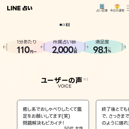
今日の運勢
占い記事
。
どうせなら
運
気
を
味
方
に
し
た
い
、
恋
も
仕
事
も
トップ
ユーザーの声
1分あたり
所属占い師
満足度
相談事例
110
2
000
98.1
,
人
※1
%
円〜
超
占いの流れ
おすすめの占い師
ユーザーの声
※2
よくある質問
VOICE
えもじの子（占）12星座占い
占い記事
癒し系でおしゃべりしたくて鑑
終了後とても
定をお願いしてます(笑)
で、さっきま
お知らせ
問題解決もピカイチ！
のように晴れ
50代 女性