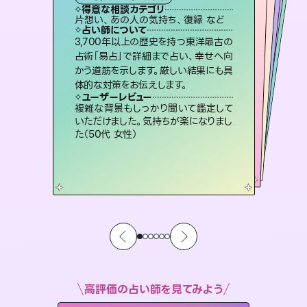
霊視・オーラ
スピリチュアル・リーディング
ルーン
スピリチュアル・リーディング
タロット
得意な相談カテゴリ
得意な相談カテゴリ
得意な相談カテゴリ
スピリチュアル・リーディング
得意な相談カテゴリ
得意な相談カテゴリ
片想い、あの人の気持ち、復縁 など
恋愛総合、あの人の気持ち など
片想い、あの人の気持ち、復縁 など
恋愛総合、片想い、二人の未来 など
得意な相談カテゴリ
出逢い、片想い、復縁 など
片想い、二人の未来、年の差 など
占い師について
占い師について
占い師について
占い師について
占い師について
占い師について
未来には何パターンもの選択肢があり
ます。不安で視えにくくなっているあな
たの素敵な未来を見つけ、その未来を
恋愛のお悩みの中でも特に「曖昧な関
係」の相談を得意としており、友達以上
恋人未満なお相手との今後や本音を丁
霊視×オラクルカードを使って「今」と
「未来」そして「気になるあの人の気持
ち」まで丁寧に読み解き、恋や人生のヒ
3,700年以上の歴史を持つ東洋最古の
連絡再開、復縁、成就などの報告実績
多数。セラピストとして2万超の施術経
験があるからこそできる鑑定で、より良
占術「易占」で詳細まで占い、幸せへ向
かう道筋を示します。厳しい結果にも具
選択できるようアドバイスします。
復縁、恋愛、不倫の行方、同性愛や片思い、仕事関係や借金問題まで知りたいことや心の負担になっていることを紐解き、背中をそっと押して導きます。
寧に読み解き恋愛成就へと導きます。
い未来をサポートします。
ントを優しく引き出します。
ユーザーレビュー
ユーザーレビュー
体的な対策をお伝えします。
ユーザーレビュー
ユーザーレビュー
職場の人の性質や人間関係、本心など
本当によく視えていてびっくり。対策が
ユーザーレビュー
安心感のあり、言い切ってくれる所や濁
さない鑑定のおかげで、毎回自分の気
とても心温まる鑑定でした。しかもこち
らは何も言っていないのに視えていらっ
鑑定していただいてアドバイス通りに行
動すると仲が復活してきました。ありが
ユーザーレビュー
不安な気持ちが嘘みたいに晴れまし
た…！よく視えていらっしゃるんだなと
打てて前向きになれます（40代）
複雑な背景もしっかり聞いて鑑定して
持ちを整えられます（30代 男性）
しゃるんだなと驚きです（30代女性）
とうございました（40代 女性）
いただけました。気持ちが楽になりまし
感じました（40代 女性）
た（50代 女性）
高評価の占い師を見てみよう