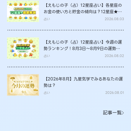
【えもじの子（占）12星座占い】各星座の
お金の使い方と貯金の傾向は？12星座★徹
底解説
占い
2026.08.03
【えもじの子（占）12星座占い】今週の運
勢ランキング！8月3日～8月9日の運勢
は？
占い
2026.08.02
【2026年8月】九星気学でみるあなたの運
勢は？
占い
2026.08.01
記事一覧