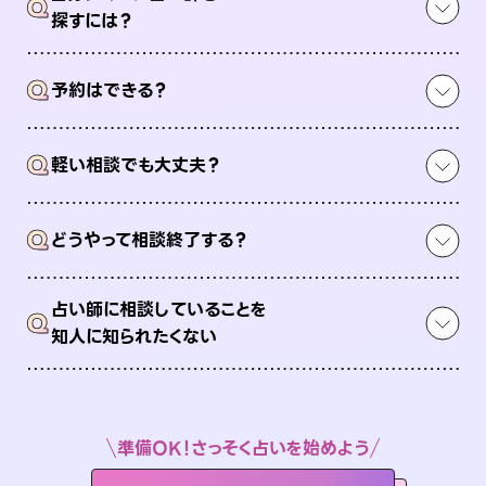
Q
探すには？
Q
予約はできる？
Q
軽い相談でも大丈夫？
Q
どうやって相談終了する？
占い師に相談していることを
Q
知人に知られたくない
準備OK！さっそく占いを始めよう