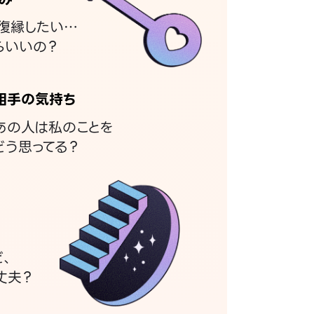
復縁したい…
らいいの？
相手の気持ち
あの人は私のことを
どう思ってる？
ど、
丈夫？