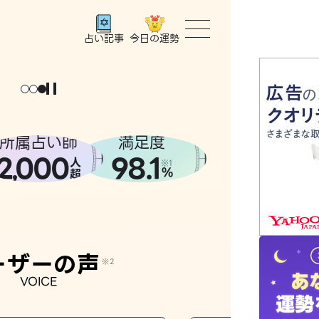
今日の運勢
占い記事
トップ
ょっと
。
元
気
に
な
った
、
話
し
たら
ユーザー
所属占い師
満足度
2
000
98.1
,
人
相談事例
※1
%
超
占いの流
おすすめ
ーザーの声
※2
VOICE
よくある