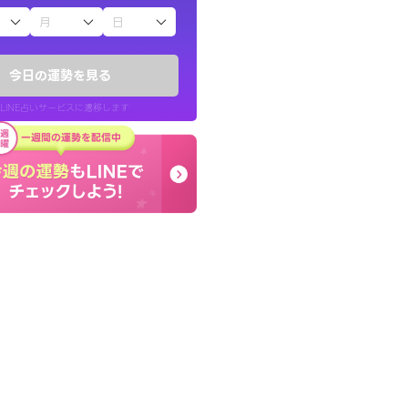
子（占）12星座占い
い結果を通してよ
しんどくなってましたが
提示してくれます。
セージを読み返してお守
今日の運勢を見る
す。
LINE占いサービスに遷移します
30代 男性
LINE占いを開く
リ内のサービスページへ遷移します