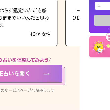
えもじの
わらず鑑定いただき感
コーチのように占
のままでいいんだと思わ
り良くなる指針を
占い記事
す。
※
40代 女性
お知らせ
の占いを体験してみよう
NE占いを開く
※LINEアプ
リ内のサービスページへ遷移します