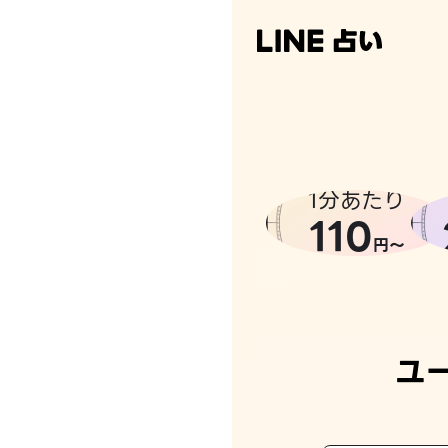
なんかち
1分あたり
110
円〜
ユ