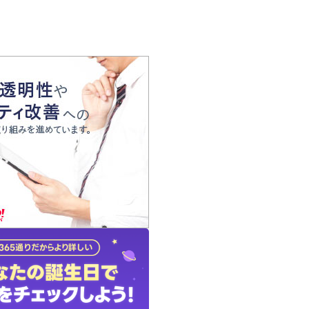
の声
れ
の占い師
質問