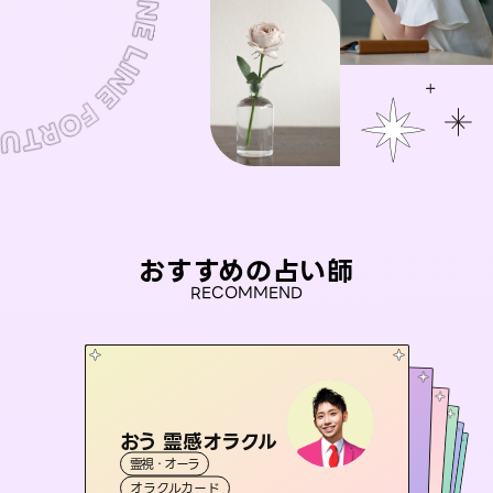
おすすめの占い師
RECOMMEND
おう 霊感オラクル
アイリス -iris-
桃源珠羽
セラピスト理恵
（
とうげんみう
未来視師＊花
霊視・オーラ
）
西洋占星術
タロット
彗望
霊視・オーラ
霊視・オーラ
タロット
（
すいぼう
霊視・オーラ
タロット
オラクルカード
）
ルーン
心理学