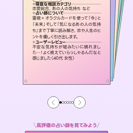
霊視・オーラ
スピリチュアル・リーディング
スピリチュアル・リーディング
スピリチュアル・リーディング
透視
得意な相談カテゴリ
得意な相談カテゴリ
得意な相談カテゴリ
スピリチュアル・リーディング
得意な相談カテゴリ
得意な相談カテゴリ
恋愛総合、あの人の気持ち など
恋愛総合、片想い、二人の未来 など
片想い、あの人の気持ち、復縁 など
片想い、二人の未来、年の差 など
得意な相談カテゴリ
出逢い、片想い、復縁 など
片想い、あの人の気持ち、復縁 など
占い師について
占い師について
占い師について
占い師について
占い師について
占い師について
未来には何パターンもの選択肢があり
ます。不安で視えにくくなっているあな
たの素敵な未来を見つけ、その未来を
恋愛のお悩みの中でも特に「曖昧な関
係」の相談を得意としており、友達以上
恋人未満なお相手との今後や本音を丁
復縁、恋愛、不倫の行方、同性愛や片
思い、仕事関係や借金問題まで知りた
いことや心の負担になっていることを
霊視×オラクルカードを使って「今」と
3,700年以上の歴史を持つ東洋最古の
占術「易占」で詳細まで占い、幸せへ向
かう道筋を示します。厳しい結果にも具
「未来」そして「気になるあの人の気持
ち」まで丁寧に読み解き、恋や人生のヒ
選択できるようアドバイスします。
連絡再開、復縁、成就などの報告実績多数。セラピストとして2万超の施術経験があるからこそできる鑑定で、より良い未来をサポートします。
寧に読み解き恋愛成就へと導きます。
体的な対策をお伝えします。
紐解き、背中をそっと押して導きます。
ユーザーレビュー
ユーザーレビュー
ントを優しく引き出します。
ユーザーレビュー
ユーザーレビュー
職場の人の性質や人間関係、本心など
本当によく視えていてびっくり。対策が
ユーザーレビュー
とても心温まる鑑定でした。しかもこち
らは何も言っていないのに視えていらっ
複雑な背景もしっかり聞いて鑑定して
いただけました。気持ちが楽になりまし
鑑定していただいてアドバイス通りに行
動すると仲が復活してきました。ありが
ユーザーレビュー
安心感のあり、言い切ってくれる所や濁
さない鑑定のおかげで、毎回自分の気
打てて前向きになれます（40代）
不安な気持ちが嘘みたいに晴れまし
しゃるんだなと驚きです（30代女性）
た（50代 女性）
とうございました（40代 女性）
た…！よく視えていらっしゃるんだなと
持ちを整えられます（30代 男性）
感じました（40代 女性）
高評価の占い師を見てみよう