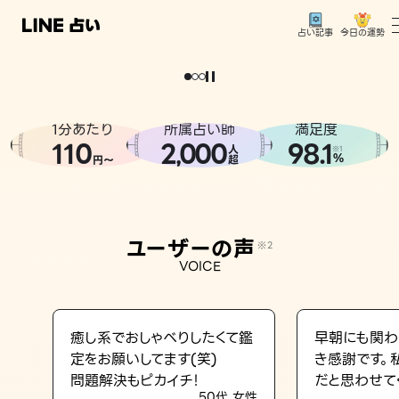
今日の運勢
占い記事
。
どうせなら
運
気
を
味
方
に
し
た
い
、
恋
も
仕
事
も
トップ
ユーザーの声
1分あたり
所属占い師
満足度
相談事例
110
2
000
98.1
,
人
※1
%
円〜
超
占いの流れ
おすすめの占い師
ユーザーの声
※2
よくある質問
VOICE
えもじの子（占）12星座占い
占い記事
癒し系でおしゃべりしたくて鑑
早朝にも関わ
定をお願いしてます(笑)
き感謝です。
お知らせ
問題解決もピカイチ！
だと思わせて
50代 女性