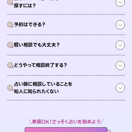
Q
探すには？
Q
予約はできる？
Q
軽い相談でも大丈夫？
Q
どうやって相談終了する？
占い師に相談していることを
Q
知人に知られたくない
準備OK！さっそく占いを始めよう