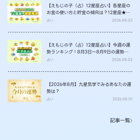
【えもじの子（占）12星座占い】各星座の
お金の使い方と貯金の傾向は？12星座★徹
底解説
占い
2026.08.03
【えもじの子（占）12星座占い】今週の運
勢ランキング！8月3日～8月9日の運勢
は？
占い
2026.08.02
【2026年8月】九星気学でみるあなたの運
勢は？
占い
2026.08.01
記事一覧