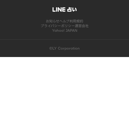
お知らせ
ヘルプ
利用規約
プライバシーポリシー
運営会社
Yahoo! JAPAN
©LY Corporation
このコンテンツは掲載が終了しました | LINE占い