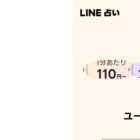
1分あたり
110
円〜
ユ