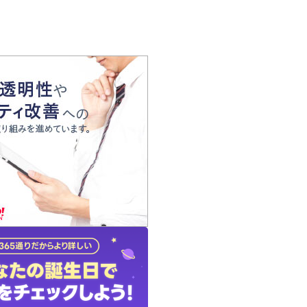
の声
れ
の占い師
質問