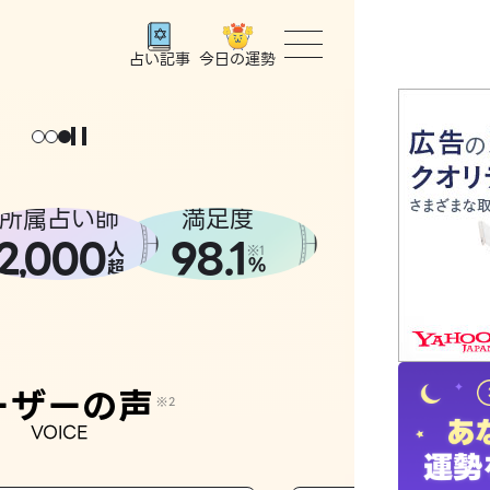
今日の運勢
占い記事
トップ
ユーザー
所属占い師
満足度
2
000
98.1
,
人
相談事例
※1
%
超
占いの流
おすすめ
ーザーの声
※2
VOICE
よくある