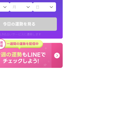
子（占）12星座占い
りしたくて鑑定を
とても的確で感じていた
)
言語化してくれたので腑
今日の運勢を見る
チ！
た。
LINE占いサービスに遷移します
50代 女性
LINE占いを開く
リ内のサービスページへ遷移します