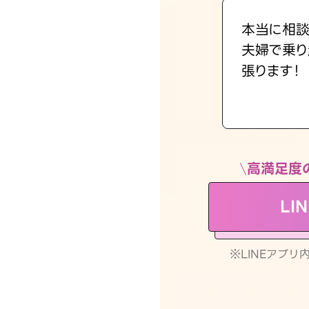
本当に相談
夫婦で乗り
張ります！
高満足度
LI
※LINEアプ