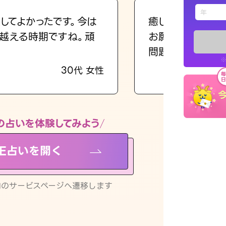
えもじの
してよかったです。今は
癒し系でおしゃべ
越える時期ですね。頑
お願いしてます(笑
占い記事
問題解決もピカイ
※
30代 女性
お知らせ
の占いを体験してみよう
NE占いを開く
※LINEアプ
リ内のサービスページへ遷移します