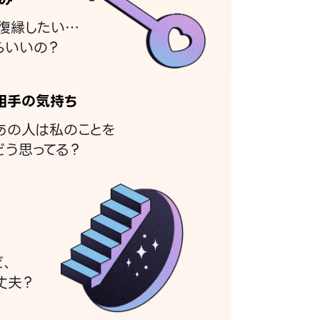
復縁したい…
らいいの？
相手の気持ち
あの人は私のことを
どう思ってる？
ど、
丈夫？